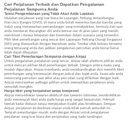
Cari Perjalanan Terbaik dan Dapatkan Pengalaman
Perjalanan Sempurna Anda
Temui Pengembaraan yang Tidak Akan Anda Lupakan
Mulakan perjalanan yang luar biasa ke Lapangan Terbang Antarabangsa
Francisco Bangoy (DVO), di mana anda boleh menemui bandar-bandar yang
indah yang menawarkan pemandangan yang menakjubkan, bermula dari saat
anda mendarat. Bayangkan diri anda bersiar-siar di jalan-jalan yang meriah,
menikmati citarasa tempatan dan berendam dalam suasana yang tersendiri.
Pilih tiket penerbangan yang sesuai dari Lapangan Terbang Changi Singapura
(SIN) yang disesuaikan dengan keperluan anda. Terokai ufuk baharu bersama
orang tersayang anda dan jadikan pengalaman percutian anda benar-benar
tidak dapat dilupakan.
Cari Tiket Penerbangan Sempurna dengan Airpaz
Untuk pengalaman perjalanan yang lancar, Airpaz ialah platform pilihan anda
untuk mencari pilihan tiket penerbangan terbaik. Dengan antara muka yang
mudah digunakan, Airpaz membantu anda membandingkan dan memilih tiket
penerbangan yang bersesuaian dengan jadual dan bajet anda. Sama ada anda
merancang percutian saat akhir atau percutian yang difikirkan dengan baik,
Airpaz menawarkan pelbagai pilihan untuk memastikan perjalanan anda
semudah mungkin.
Harga tiket yang berpatutan tanpa kompromi
Airpaz menyediakan tawaran eksklusif dan tawaran istimewa, membolehkan
anda menempah tiket anda pada harga yang sangat berpatutan. Nikmati
faedah kadar diskaun tanpa menjejaskan kualiti atau keselesaan. Dengan
Airpaz, perjalanan ke destinasi impian anda tidak pernah semudah ini.
Tempah penerbangan murah anda dengan Airpaz untuk pengalaman
perjalanan yang luar biasa dan penjimatan yang tiada tandingan.