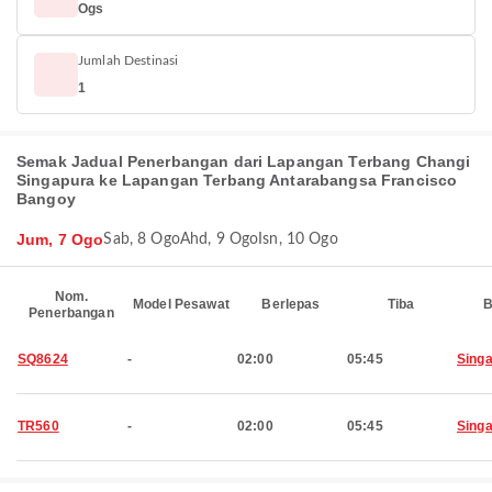
Ogs
Jumlah Destinasi
1
Semak Jadual Penerbangan dari Lapangan Terbang Changi
Singapura ke Lapangan Terbang Antarabangsa Francisco
Bangoy
Jum, 7 Ogo
Sab, 8 Ogo
Ahd, 9 Ogo
Isn, 10 Ogo
Nom.
Model Pesawat
Berlepas
Tiba
B
Penerbangan
SQ8624
-
02:00
05:45
Sing
TR560
-
02:00
05:45
Sing