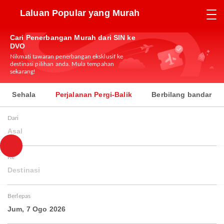
Laluan Popular yang Murah
Cari Penerbangan Murah dari SIN ke
DVO
Nikmati tawaran penerbangan eksklusif ke
destinasi pilihan anda. Mula tempahan
sekarang!
Sehala
Perjalanan Pergi-Balik
Berbilang bandar
Dari
Asal
Ke
Destinasi
Berlepas
Jum, 7 Ogo 2026