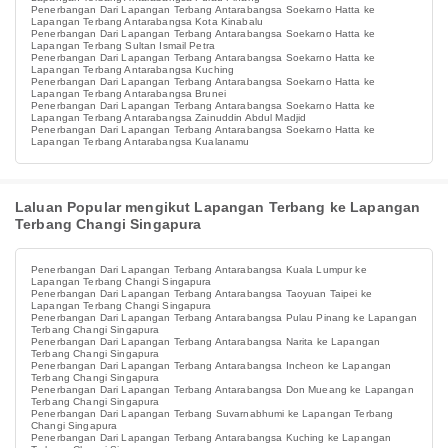
Penerbangan Dari Lapangan Terbang Antarabangsa Soekarno Hatta ke
Lapangan Terbang Antarabangsa Kota Kinabalu
Penerbangan Dari Lapangan Terbang Antarabangsa Soekarno Hatta ke
Lapangan Terbang Sultan Ismail Petra
Penerbangan Dari Lapangan Terbang Antarabangsa Soekarno Hatta ke
Lapangan Terbang Antarabangsa Kuching
Penerbangan Dari Lapangan Terbang Antarabangsa Soekarno Hatta ke
Lapangan Terbang Antarabangsa Brunei
Penerbangan Dari Lapangan Terbang Antarabangsa Soekarno Hatta ke
Lapangan Terbang Antarabangsa Zainuddin Abdul Madjid
Penerbangan Dari Lapangan Terbang Antarabangsa Soekarno Hatta ke
Lapangan Terbang Antarabangsa Kualanamu
Laluan Popular mengikut Lapangan Terbang ke Lapangan
Terbang Changi Singapura
Penerbangan Dari Lapangan Terbang Antarabangsa Kuala Lumpur ke
Lapangan Terbang Changi Singapura
Penerbangan Dari Lapangan Terbang Antarabangsa Taoyuan Taipei ke
Lapangan Terbang Changi Singapura
Penerbangan Dari Lapangan Terbang Antarabangsa Pulau Pinang ke Lapangan
Terbang Changi Singapura
Penerbangan Dari Lapangan Terbang Antarabangsa Narita ke Lapangan
Terbang Changi Singapura
Penerbangan Dari Lapangan Terbang Antarabangsa Incheon ke Lapangan
Terbang Changi Singapura
Penerbangan Dari Lapangan Terbang Antarabangsa Don Mueang ke Lapangan
Terbang Changi Singapura
Penerbangan Dari Lapangan Terbang Suvarnabhumi ke Lapangan Terbang
Changi Singapura
Penerbangan Dari Lapangan Terbang Antarabangsa Kuching ke Lapangan