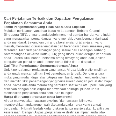
Cari Perjalanan Terbaik dan Dapatkan Pengalaman
Perjalanan Sempurna Anda
Temui Pengembaraan yang Tidak Akan Anda Lupakan
Mulakan perjalanan yang luar biasa ke Lapangan Terbang Changi
Singapura (SIN), di mana anda boleh menemui bandar-bandar yang indah
yang menawarkan pemandangan yang menakjubkan, bermula dari saat
anda mendarat. Bayangkan diri anda bersiar-siar di jalan-jalan yang
meriah, menikmati citarasa tempatan dan berendam dalam suasana yang
tersendiri. Pilih tiket penerbangan yang sesuai dari Lapangan Terbang
Antarabangsa Soekarno Hatta (CGK) yang disesuaikan dengan keperluan
anda. Terokai ufuk baharu bersama orang tersayang anda dan jadikan
pengalaman percutian anda benar-benar tidak dapat dilupakan.
Cari Tiket Penerbangan Sempurna dengan Airpaz
Untuk pengalaman perjalanan yang lancar, Airpaz ialah platform pilihan
anda untuk mencari pilihan tiket penerbangan terbaik. Dengan antara
muka yang mudah digunakan, Airpaz membantu anda membandingkan
dan memilih tiket penerbangan yang bersesuaian dengan jadual dan bajet
anda. Sama ada anda merancang percutian saat akhir atau percutian yang
difikirkan dengan baik, Airpaz menawarkan pelbagai pilihan untuk
memastikan perjalanan anda semudah mungkin.
Harga tiket yang berpatutan tanpa kompromi
Airpaz menyediakan tawaran eksklusif dan tawaran istimewa,
membolehkan anda menempah tiket anda pada harga yang sangat
berpatutan. Nikmati faedah kadar diskaun tanpa menjejaskan kualiti atau
keselesaan. Dengan Airpaz, perjalanan ke destinasi impian anda tidak