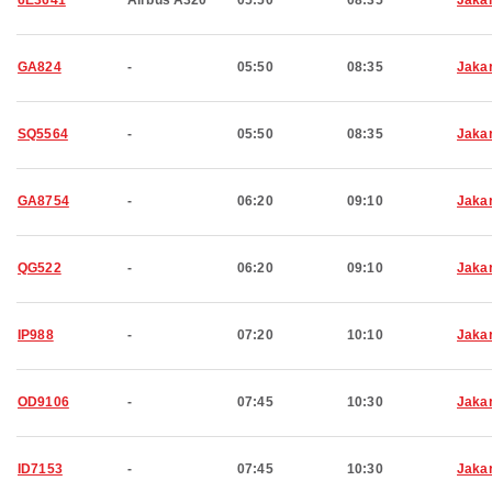
6E3641
Airbus A320
05:50
08:35
Jaka
GA824
-
05:50
08:35
Jaka
SQ5564
-
05:50
08:35
Jaka
GA8754
-
06:20
09:10
Jaka
QG522
-
06:20
09:10
Jaka
IP988
-
07:20
10:10
Jaka
OD9106
-
07:45
10:30
Jaka
ID7153
-
07:45
10:30
Jaka