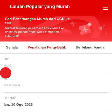
Laluan Popular yang Murah
Cari Penerbangan Murah dari CGK ke
SIN
Nikmati tawaran penerbangan eksklusif ke
destinasi pilihan anda. Mula tempahan
sekarang!
Sehala
Perjalanan Pergi-Balik
Berbilang bandar
Dari
Asal
Ke
Destinasi
Berlepas
Isn, 10 Ogo 2026