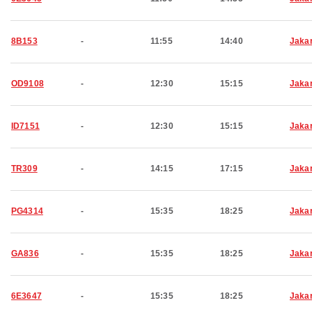
8B153
-
11:55
14:40
Jaka
OD9108
-
12:30
15:15
Jaka
ID7151
-
12:30
15:15
Jaka
TR309
-
14:15
17:15
Jaka
PG4314
-
15:35
18:25
Jaka
GA836
-
15:35
18:25
Jaka
6E3647
-
15:35
18:25
Jaka