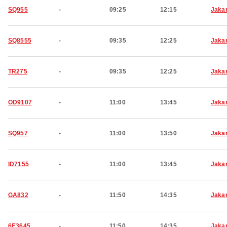
SQ955
-
09:25
12:15
Jaka
SQ8555
-
09:35
12:25
Jaka
TR275
-
09:35
12:25
Jaka
OD9107
-
11:00
13:45
Jaka
SQ957
-
11:00
13:50
Jaka
ID7155
-
11:00
13:45
Jaka
GA832
-
11:50
14:35
Jaka
6E3645
-
11:50
14:35
Jaka