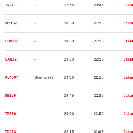
TR271
-
17:55
20:45
Jaka
ID7157
-
18:30
21:15
Jaka
OD9110
-
18:30
21:15
Jaka
GA822
-
19:30
22:15
Jaka
KL4067
Boeing 777
19:30
22:15
Jaka
8B155
-
19:45
22:25
Jaka
TR279
-
20:00
22:50
Jaka
TR273
-
22:15
01:05
Jaka