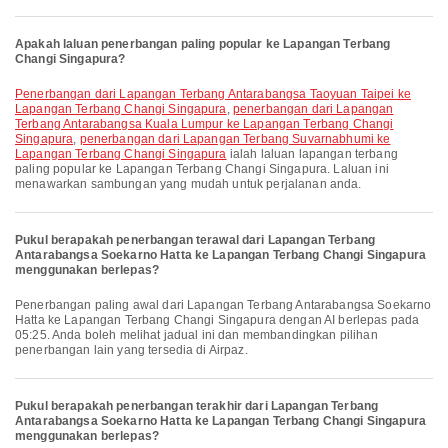
Apakah laluan penerbangan paling popular ke Lapangan Terbang
Changi Singapura?
penerbangan dari Lapangan Terbang Antarabangsa Taoyuan Taipei ke
Lapangan Terbang Changi Singapura
,
penerbangan dari Lapangan
Terbang Antarabangsa Kuala Lumpur ke Lapangan Terbang Changi
Singapura
,
penerbangan dari Lapangan Terbang Suvarnabhumi ke
Lapangan Terbang Changi Singapura
ialah laluan lapangan terbang
paling popular ke Lapangan Terbang Changi Singapura. Laluan ini
menawarkan sambungan yang mudah untuk perjalanan anda.
Pukul berapakah penerbangan terawal dari Lapangan Terbang
Antarabangsa Soekarno Hatta ke Lapangan Terbang Changi Singapura
menggunakan berlepas?
Penerbangan paling awal dari Lapangan Terbang Antarabangsa Soekarno
Hatta ke Lapangan Terbang Changi Singapura dengan AI berlepas pada
05:25. Anda boleh melihat jadual ini dan membandingkan pilihan
penerbangan lain yang tersedia di Airpaz.
Pukul berapakah penerbangan terakhir dari Lapangan Terbang
Antarabangsa Soekarno Hatta ke Lapangan Terbang Changi Singapura
menggunakan berlepas?