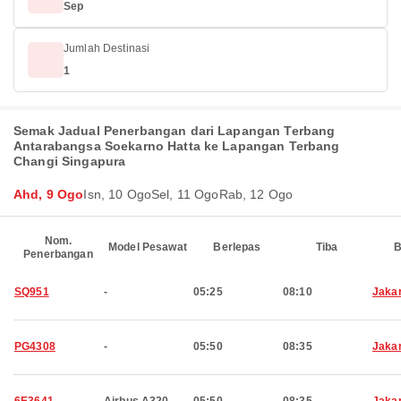
Sep
Jumlah Destinasi
1
Semak Jadual Penerbangan dari Lapangan Terbang
Antarabangsa Soekarno Hatta ke Lapangan Terbang
Changi Singapura
Ahd, 9 Ogo
Isn, 10 Ogo
Sel, 11 Ogo
Rab, 12 Ogo
Nom.
Model Pesawat
Berlepas
Tiba
B
Penerbangan
SQ951
-
05:25
08:10
Jaka
PG4308
-
05:50
08:35
Jaka