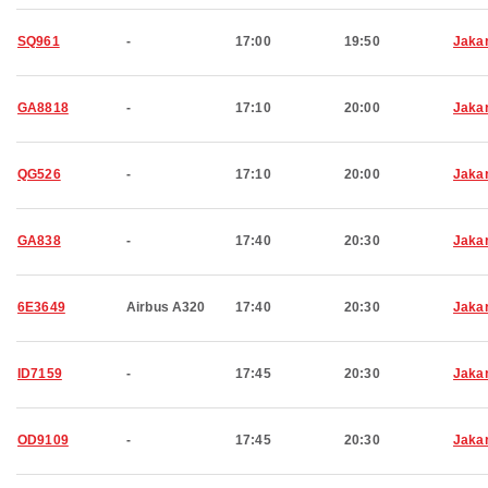
SQ961
-
17:00
19:50
Jaka
GA8818
-
17:10
20:00
Jaka
QG526
-
17:10
20:00
Jaka
GA838
-
17:40
20:30
Jaka
6E3649
Airbus A320
17:40
20:30
Jaka
ID7159
-
17:45
20:30
Jaka
OD9109
-
17:45
20:30
Jaka