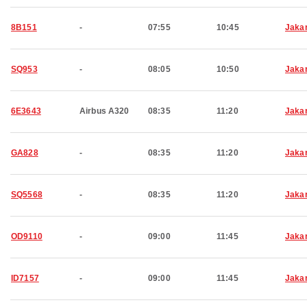
8B151
-
07:55
10:45
Jaka
SQ953
-
08:05
10:50
Jaka
6E3643
Airbus A320
08:35
11:20
Jaka
GA828
-
08:35
11:20
Jaka
SQ5568
-
08:35
11:20
Jaka
OD9110
-
09:00
11:45
Jaka
ID7157
-
09:00
11:45
Jaka