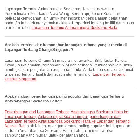
Lapangan Terbang Antarabangsa Soekarno Hatta menawarkan
Perkhidmatan Pertukaran Mata Wang, Kereta api, Kerusi Roda dan
pelbagai kemudahan lain untuk meningkatkan pengalaman perjalanan
anda. Anda boleh menyemak maklumat terperinci tentang fasiliti dan susun
atur terminal di
Lapangan Terbang Antarabangsa Soekarno Hatta
.
Apakah terminal dan kemudahan lapangan terbang yang tersedia di
Lapangan Terbang Changi Singapura?
Lapangan Terbang Changi Singapura menawarkan Bilik Taska, Kereta
Sewa, Perkhidmatan Perbankan/ATM dan pelbagai kemudahan lain untuk
meningkatkan pengalaman perjalanan anda. Anda boleh semak maklumat
terperinci tentang fasiliti dan susun atur terminal di
Lapangan Terbang
Changi Singapura
.
Apakah laluan penerbangan paling popular dari Lapangan Terbang
Antarabangsa Soekarno Hatta?
penerbangan dari Lapangan Terbang Antarabangsa Soekarno Hatta ke
Lapangan Terbang Antarabangsa Kuala Lumpur
,
penerbangan dari
Lapangan Terbang Antarabangsa Soekarno Hatta ke Lapangan Terbang
Ngurah Rai
ialah laluan lapangan terbang paling popular dari Lapangan
Terbang Antarabangsa Soekarno Hatta. Laluan ini menawarkan
sambungan yang mudah untuk perjalanan anda.