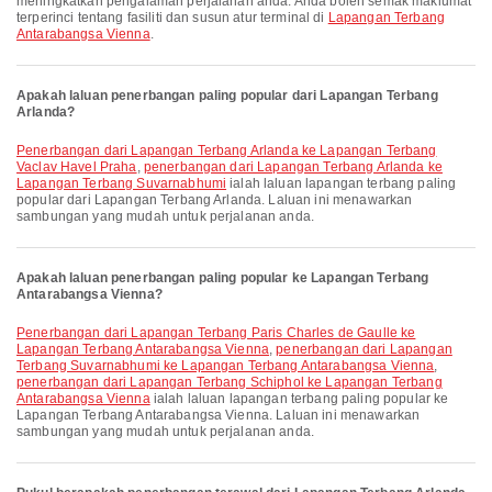
meningkatkan pengalaman perjalanan anda. Anda boleh semak maklumat
terperinci tentang fasiliti dan susun atur terminal di
Lapangan Terbang
Antarabangsa Vienna
.
Apakah laluan penerbangan paling popular dari Lapangan Terbang
Arlanda?
penerbangan dari Lapangan Terbang Arlanda ke Lapangan Terbang
Vaclav Havel Praha
,
penerbangan dari Lapangan Terbang Arlanda ke
Lapangan Terbang Suvarnabhumi
ialah laluan lapangan terbang paling
popular dari Lapangan Terbang Arlanda. Laluan ini menawarkan
sambungan yang mudah untuk perjalanan anda.
Apakah laluan penerbangan paling popular ke Lapangan Terbang
Antarabangsa Vienna?
penerbangan dari Lapangan Terbang Paris Charles de Gaulle ke
Lapangan Terbang Antarabangsa Vienna
,
penerbangan dari Lapangan
Terbang Suvarnabhumi ke Lapangan Terbang Antarabangsa Vienna
,
penerbangan dari Lapangan Terbang Schiphol ke Lapangan Terbang
Antarabangsa Vienna
ialah laluan lapangan terbang paling popular ke
Lapangan Terbang Antarabangsa Vienna. Laluan ini menawarkan
sambungan yang mudah untuk perjalanan anda.