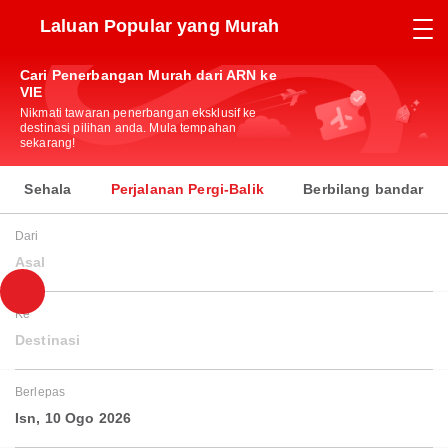
Laluan Popular yang Murah
Cari Penerbangan Murah dari ARN ke
VIE
Nikmati tawaran penerbangan eksklusif ke
destinasi pilihan anda. Mula tempahan
sekarang!
Sehala
Perjalanan Pergi-Balik
Berbilang bandar
Dari
Asal
Ke
Destinasi
Berlepas
Isn, 10 Ogo 2026