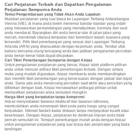
Cari Perjalanan Terbaik dan Dapatkan Pengalaman
Perjalanan Sempurna Anda
Temui Pengembaraan yang Tidak Akan Anda Lupakan
Mulakan perjalanan yang luar biasa ke Lapangan Terbang Antarabangsa
Vienna (VIE), di mana anda boleh menemui bandar-bandar yang indah
yang menawarkan pemandangan yang menakjubkan, bermula dari saat
anda mendarat. Bayangkan diri anda bersiar-siar di jalan-jalan yang
meriah, menikmati citarasa tempatan dan berendam dalam suasana yang
tersendiri. Pilih tiket penerbangan yang sesuai dari Lapangan Terbang
Arlanda (ARN) yang disesuaikan dengan keperluan anda. Terokai ufuk
baharu bersama orang tersayang anda dan jadikan pengalaman percutian
anda benar-benar tidak dapat dilupakan.
Cari Tiket Penerbangan Sempurna dengan Airpaz
Untuk pengalaman perjalanan yang lancar, Airpaz ialah platform pilihan
anda untuk mencari pilihan tiket penerbangan terbaik. Dengan antara
muka yang mudah digunakan, Airpaz membantu anda membandingkan
dan memilih tiket penerbangan yang bersesuaian dengan jadual dan bajet
anda. Sama ada anda merancang percutian saat akhir atau percutian yang
difikirkan dengan baik, Airpaz menawarkan pelbagai pilihan untuk
memastikan perjalanan anda semudah mungkin.
Harga tiket yang berpatutan tanpa kompromi
Airpaz menyediakan tawaran eksklusif dan tawaran istimewa,
membolehkan anda menempah tiket anda pada harga yang sangat
berpatutan. Nikmati faedah kadar diskaun tanpa menjejaskan kualiti atau
keselesaan. Dengan Airpaz, perjalanan ke destinasi impian anda tidak
pernah semudah ini. Tempah penerbangan murah anda dengan Airpaz
untuk pengalaman perjalanan yang luar biasa dan penjimatan yang tiada
tandingan.