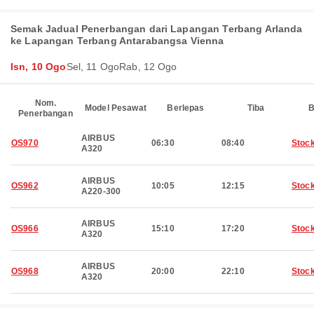
Semak Jadual Penerbangan dari Lapangan Terbang Arlanda
ke Lapangan Terbang Antarabangsa Vienna
Isn, 10 Ogo
Sel, 11 Ogo
Rab, 12 Ogo
Nom.
Model Pesawat
Berlepas
Tiba
B
Penerbangan
AIRBUS
OS970
06:30
08:40
Stoc
A320
AIRBUS
OS962
10:05
12:15
Stoc
A220-300
AIRBUS
OS966
15:10
17:20
Stoc
A320
AIRBUS
OS968
20:00
22:10
Stoc
A320