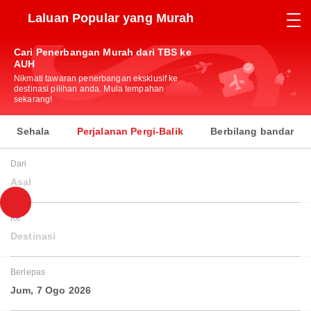
Laluan Popular yang Murah
Cari Penerbangan Murah dari TBS ke
AUH
Nikmati tawaran penerbangan eksklusif ke
destinasi pilihan anda. Mula tempahan
sekarang!
Sehala
Perjalanan Pergi-Balik
Berbilang bandar
Dari
Asal
Ke
Destinasi
Berlepas
Jum, 7 Ogo 2026