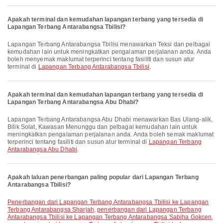
Apakah terminal dan kemudahan lapangan terbang yang tersedia di
Lapangan Terbang Antarabangsa Tbilisi?
Lapangan Terbang Antarabangsa Tbilisi menawarkan Teksi dan pelbagai
kemudahan lain untuk meningkatkan pengalaman perjalanan anda. Anda
boleh menyemak maklumat terperinci tentang fasiliti dan susun atur
terminal di
Lapangan Terbang Antarabangsa Tbilisi
.
Apakah terminal dan kemudahan lapangan terbang yang tersedia di
Lapangan Terbang Antarabangsa Abu Dhabi?
Lapangan Terbang Antarabangsa Abu Dhabi menawarkan Bas Ulang-alik,
Bilik Solat, Kawasan Menunggu dan pelbagai kemudahan lain untuk
meningkatkan pengalaman perjalanan anda. Anda boleh semak maklumat
terperinci tentang fasiliti dan susun atur terminal di
Lapangan Terbang
Antarabangsa Abu Dhabi
.
Apakah laluan penerbangan paling popular dari Lapangan Terbang
Antarabangsa Tbilisi?
penerbangan dari Lapangan Terbang Antarabangsa Tbilisi ke Lapangan
Terbang Antarabangsa Sharjah
,
penerbangan dari Lapangan Terbang
Antarabangsa Tbilisi ke Lapangan Terbang Antarabangsa Sabiha Gokcen
,