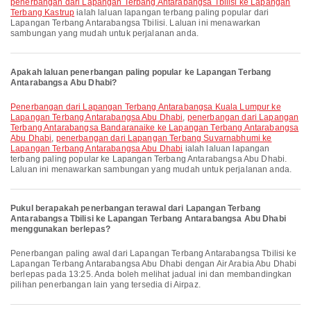
penerbangan dari Lapangan Terbang Antarabangsa Tbilisi ke Lapangan
Terbang Kastrup
ialah laluan lapangan terbang paling popular dari
Lapangan Terbang Antarabangsa Tbilisi. Laluan ini menawarkan
sambungan yang mudah untuk perjalanan anda.
Apakah laluan penerbangan paling popular ke Lapangan Terbang
Antarabangsa Abu Dhabi?
penerbangan dari Lapangan Terbang Antarabangsa Kuala Lumpur ke
Lapangan Terbang Antarabangsa Abu Dhabi
,
penerbangan dari Lapangan
Terbang Antarabangsa Bandaranaike ke Lapangan Terbang Antarabangsa
Abu Dhabi
,
penerbangan dari Lapangan Terbang Suvarnabhumi ke
Lapangan Terbang Antarabangsa Abu Dhabi
ialah laluan lapangan
terbang paling popular ke Lapangan Terbang Antarabangsa Abu Dhabi.
Laluan ini menawarkan sambungan yang mudah untuk perjalanan anda.
Pukul berapakah penerbangan terawal dari Lapangan Terbang
Antarabangsa Tbilisi ke Lapangan Terbang Antarabangsa Abu Dhabi
menggunakan berlepas?
Penerbangan paling awal dari Lapangan Terbang Antarabangsa Tbilisi ke
Lapangan Terbang Antarabangsa Abu Dhabi dengan Air Arabia Abu Dhabi
berlepas pada 13:25. Anda boleh melihat jadual ini dan membandingkan
pilihan penerbangan lain yang tersedia di Airpaz.