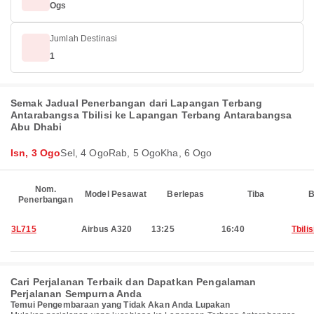
Ogs
Jumlah Destinasi
1
Semak Jadual Penerbangan dari Lapangan Terbang
Antarabangsa Tbilisi ke Lapangan Terbang Antarabangsa
Abu Dhabi
Isn, 3 Ogo
Sel, 4 Ogo
Rab, 5 Ogo
Kha, 6 Ogo
Nom.
Model Pesawat
Berlepas
Tiba
B
Penerbangan
3L715
Airbus A320
13:25
16:40
Tbilis
Cari Perjalanan Terbaik dan Dapatkan Pengalaman
Perjalanan Sempurna Anda
Temui Pengembaraan yang Tidak Akan Anda Lupakan