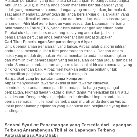
Mulakan perjalanan yang luar biasa ke Lapangan Terbang Antarabangsa
Abu Dhabi (AUH), di mana anda boleh menemui bandar-bandar yang
indah yang menawarkan pemandangan yang menakjubkan, bermula dari
saat anda mendarat. Bayangkan diri anda bersiar-siar di jalan-jalan yang
meriah, menikmati citarasa tempatan dan berendam dalam suasana yang
tersendiri. Pilih tiket penerbangan yang sesuai dari Lapangan Terbang
Antarabangsa Tbilisi (TBS) yang disesuaikan dengan keperluan anda.
Terokai ufuk baharu bersama orang tersayang anda dan jadikan
pengalaman percutian anda benar-benar tidak dapat dilupakan.
Cari Tiket Penerbangan Sempurna dengan Airpaz
Untuk pengalaman perjalanan yang lancar, Airpaz ialah platform pilihan
anda untuk mencari pilihan tiket penerbangan terbaik. Dengan antara
muka yang mudah digunakan, Airpaz membantu anda membandingkan
dan memilih tiket penerbangan yang bersesuaian dengan jadual dan bajet
anda. Sama ada anda merancang percutian saat akhir atau percutian yang
difikirkan dengan baik, Airpaz menawarkan pelbagai pilihan untuk
memastikan perjalanan anda semudah mungkin.
Harga tiket yang berpatutan tanpa kompromi
Airpaz menyediakan tawaran eksklusif dan tawaran istimewa,
membolehkan anda menempah tiket anda pada harga yang sangat
berpatutan. Nikmati faedah kadar diskaun tanpa menjejaskan kualiti atau
keselesaan. Dengan Airpaz, perjalanan ke destinasi impian anda tidak
pernah semudah ini. Tempah penerbangan murah anda dengan Airpaz
untuk pengalaman perjalanan yang luar biasa dan penjimatan yang tiada
tandingan.
Senarai Syarikat Penerbangan yang Tersedia dari Lapangan
Terbang Antarabangsa Tbilisi ke Lapangan Terbang
Antarabangsa Abu Dhabi