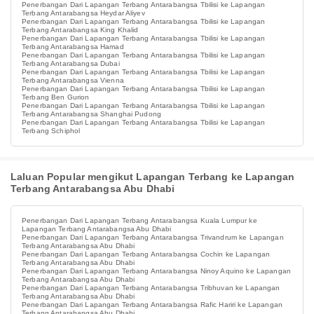
Penerbangan Dari Lapangan Terbang Antarabangsa Tbilisi ke Lapangan
Terbang Antarabangsa Heydar Aliyev
Penerbangan Dari Lapangan Terbang Antarabangsa Tbilisi ke Lapangan
Terbang Antarabangsa King Khalid
Penerbangan Dari Lapangan Terbang Antarabangsa Tbilisi ke Lapangan
Terbang Antarabangsa Hamad
Penerbangan Dari Lapangan Terbang Antarabangsa Tbilisi ke Lapangan
Terbang Antarabangsa Dubai
Penerbangan Dari Lapangan Terbang Antarabangsa Tbilisi ke Lapangan
Terbang Antarabangsa Vienna
Penerbangan Dari Lapangan Terbang Antarabangsa Tbilisi ke Lapangan
Terbang Ben Gurion
Penerbangan Dari Lapangan Terbang Antarabangsa Tbilisi ke Lapangan
Terbang Antarabangsa Shanghai Pudong
Penerbangan Dari Lapangan Terbang Antarabangsa Tbilisi ke Lapangan
Terbang Schiphol
Laluan Popular mengikut Lapangan Terbang ke Lapangan
Terbang Antarabangsa Abu Dhabi
Penerbangan Dari Lapangan Terbang Antarabangsa Kuala Lumpur ke
Lapangan Terbang Antarabangsa Abu Dhabi
Penerbangan Dari Lapangan Terbang Antarabangsa Trivandrum ke Lapangan
Terbang Antarabangsa Abu Dhabi
Penerbangan Dari Lapangan Terbang Antarabangsa Cochin ke Lapangan
Terbang Antarabangsa Abu Dhabi
Penerbangan Dari Lapangan Terbang Antarabangsa Ninoy Aquino ke Lapangan
Terbang Antarabangsa Abu Dhabi
Penerbangan Dari Lapangan Terbang Antarabangsa Tribhuvan ke Lapangan
Terbang Antarabangsa Abu Dhabi
Penerbangan Dari Lapangan Terbang Antarabangsa Rafic Hariri ke Lapangan
Terbang Antarabangsa Abu Dhabi