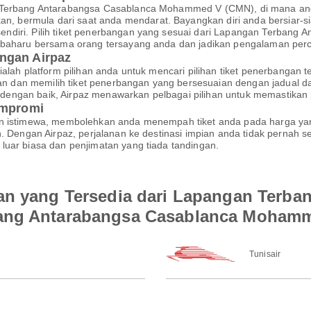
n Terbang Antarabangsa Casablanca Mohammed V (CMN), di mana an
ermula dari saat anda mendarat. Bayangkan diri anda bersiar-siar 
diri. Pilih tiket penerbangan yang sesuai dari Lapangan Terbang 
 baharu bersama orang tersayang anda dan jadikan pengalaman percu
ngan Airpaz
ialah platform pilihan anda untuk mencari pilihan tiket penerbanga
 dan memilih tiket penerbangan yang bersesuaian dengan jadual 
kan dengan baik, Airpaz menawarkan pelbagai pilihan untuk memastik
ompromi
an istimewa, membolehkan anda menempah tiket anda pada harga yan
an. Dengan Airpaz, perjalanan ke destinasi impian anda tidak perna
luar biasa dan penjimatan yang tiada tandingan.
an yang Tersedia dari Lapangan Terba
bang Antarabangsa Casablanca Moham
Tunisair