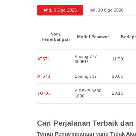
Ahd, 9 Ogo 2026
Isn, 10 Ogo 2026
Nom.
Model Pesawat
Berlep
Penerbangan
Boeing 777-
AT571
11:50
300ER
AT573
Boeing 737
18:00
AIRBUS A350-
TU705
23:10
1000
Cari Perjalanan Terbaik d
Temui Pengembaraan yang Tidak Ak