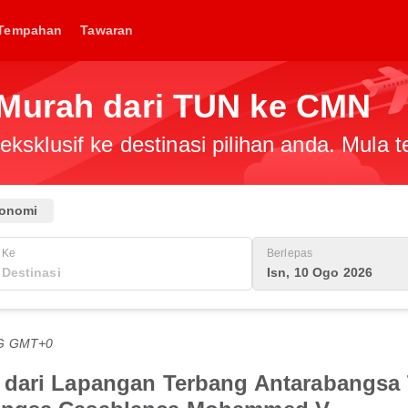
Tempahan
Tawaran
 Murah dari TUN ke CMN
ksklusif ke destinasi pilihan anda. Mula
onomi
Ke
Berlepas
Isn, 10 Ogo 2026
TG GMT+0
 dari Lapangan Terbang Antarabangsa 