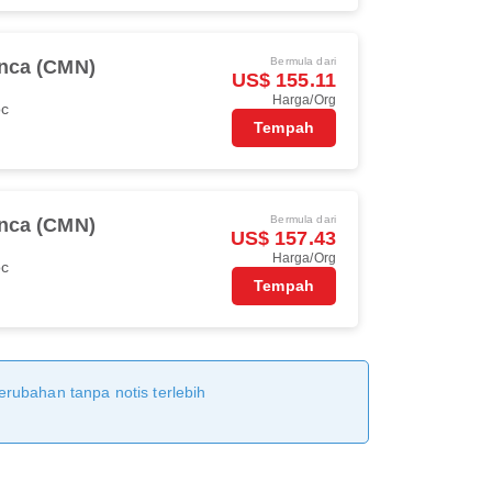
Bermula dari
nca (CMN)
US$ 155.11
Harga/Org
oc
Tempah
Bermula dari
nca (CMN)
US$ 157.43
Harga/Org
oc
Tempah
erubahan tanpa notis terlebih