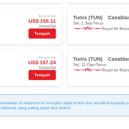
Bermula dari
Tunis (TUN)
Casabla
US$ 155.11
Sel, 1 Sep
Terus
Harga/Org
Royal Air Mar
Tempah
Bermula dari
Tunis (TUN)
Casabla
US$ 157.24
Sel, 11 Ogo
Terus
Harga/Org
Royal Air Mar
Tempah
naraikan di halaman ini mungkin tidak terkini dan tertakluk kepada p
klumat yang paling tepat dan terkini.