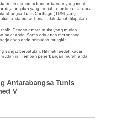
da boleh menemui bandar-bandar yang indah
di jalan-jalan yang meriah, menikmati citarasa
Antarabangsa Tunis Carthage (TUN) yang
tian anda benar-benar tidak dapat dilupakan.
n terbaik. Dengan antara muka yang mudah
dan bajet anda. Sama ada anda merancang
an perjalanan anda semudah mungkin.
g sangat berpatutan. Nikmati faedah kadar
h semudah ini. Tempah penerbangan murah anda
ng Antarabangsa Tunis
med V