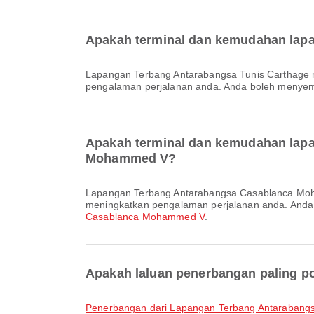
Apakah terminal dan kemudahan lapa
Lapangan Terbang Antarabangsa Tunis Carthage menawarkan Kawasan Menunggu, Kereta Sewa, Kedai Bebas Cukai dan pelbagai kemudahan lain untuk meningkatkan
pengalaman perjalanan anda. Anda boleh menyemak 
Apakah terminal dan kemudahan lapa
Mohammed V?
Lapangan Terbang Antarabangsa Casablanca Mohammed V menawarkan Kedai Bebas Cukai, Klinik dan Farmasi, Bilik Solat dan pelbagai kemudahan lain untuk
meningkatkan pengalaman perjalanan anda. Anda bo
Casablanca Mohammed V
.
Apakah laluan penerbangan paling p
penerbangan dari Lapangan Terbang Antarabang