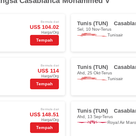
angsa Casablanca Mohammed V
Bermula dari
Tunis (TUN)
Casabla
US$ 104.02
Sel, 10 Nov
Terus
Harga/Org
Tunisair
Tempah
Bermula dari
Tunis (TUN)
Casabla
US$ 114
Ahd, 25 Okt
Terus
Harga/Org
Tunisair
Tempah
Bermula dari
Tunis (TUN)
Casabla
US$ 148.51
Ahd, 13 Sep
Terus
Harga/Org
Royal Air Mar
Tempah