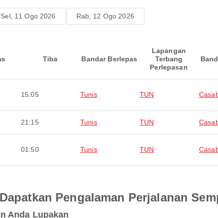
Sel, 11 Ogo 2026
Rab, 12 Ogo 2026
Lapangan
as
Tiba
Bandar Berlepas
Terbang
Band
Perlepasan
15:05
Tunis
TUN
Casab
21:15
Tunis
TUN
Casab
01:50
Tunis
TUN
Casab
an Dapatkan Pengalaman Perjalanan Se
an Anda Lupakan