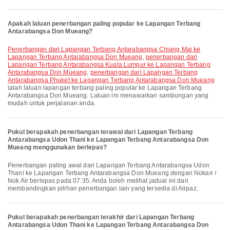
Apakah laluan penerbangan paling popular ke Lapangan Terbang
Antarabangsa Don Mueang?
penerbangan dari Lapangan Terbang Antarabangsa Chiang Mai ke
Lapangan Terbang Antarabangsa Don Mueang
,
penerbangan dari
Lapangan Terbang Antarabangsa Kuala Lumpur ke Lapangan Terbang
Antarabangsa Don Mueang
,
penerbangan dari Lapangan Terbang
Antarabangsa Phuket ke Lapangan Terbang Antarabangsa Don Mueang
ialah laluan lapangan terbang paling popular ke Lapangan Terbang
Antarabangsa Don Mueang. Laluan ini menawarkan sambungan yang
mudah untuk perjalanan anda.
Pukul berapakah penerbangan terawal dari Lapangan Terbang
Antarabangsa Udon Thani ke Lapangan Terbang Antarabangsa Don
Mueang menggunakan berlepas?
Penerbangan paling awal dari Lapangan Terbang Antarabangsa Udon
Thani ke Lapangan Terbang Antarabangsa Don Mueang dengan Nokair /
Nok Air berlepas pada 07:35. Anda boleh melihat jadual ini dan
membandingkan pilihan penerbangan lain yang tersedia di Airpaz.
Pukul berapakah penerbangan terakhir dari Lapangan Terbang
Antarabangsa Udon Thani ke Lapangan Terbang Antarabangsa Don