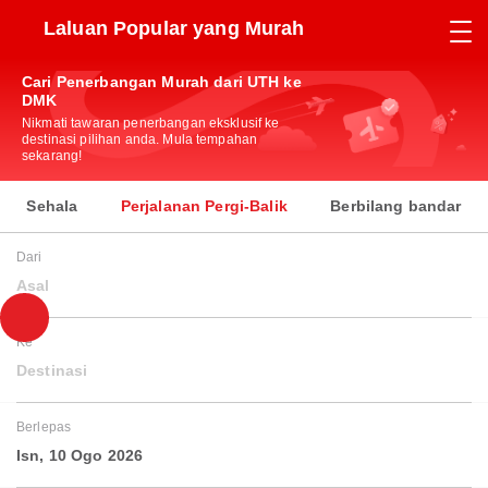
Laluan Popular yang Murah
Cari Penerbangan Murah dari UTH ke
DMK
Nikmati tawaran penerbangan eksklusif ke
destinasi pilihan anda. Mula tempahan
sekarang!
Sehala
Perjalanan Pergi-Balik
Berbilang bandar
Dari
Asal
Ke
Destinasi
Berlepas
Isn, 10 Ogo 2026