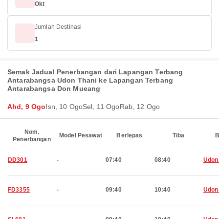
Okt
Jumlah Destinasi
1
Semak Jadual Penerbangan dari Lapangan Terbang
Antarabangsa Udon Thani ke Lapangan Terbang
Antarabangsa Don Mueang
Ahd, 9 Ogo
Isn, 10 Ogo
Sel, 11 Ogo
Rab, 12 Ogo
Nom.
Model Pesawat
Berlepas
Tiba
B
Penerbangan
DD301
-
07:40
08:40
Udon
FD3355
-
09:40
10:40
Udon