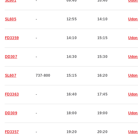
SL601
-
09:40
10:40
Udon
SL605
-
12:55
14:10
Udon
FD3359
-
14:10
15:15
Udon
DD307
-
14:30
15:30
Udon
SL607
737-800
15:15
16:20
Udon
FD3363
-
16:40
17:45
Udon
DD309
-
18:00
19:00
Udon
FD3357
-
19:20
20:20
Udon