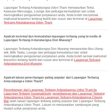
Lapangan Terbang Antarabangsa Udon Thani menawarkan Teksi,
Kawasan Menunggu, Lounge dan pelbagai kemudahan lain untuk
meningkatkan pengalaman perjalanan anda. Anda boleh menyemak
maklumat terperinci tentang fasiliti dan susun atur terminal di
Lapangan
Terbang Antarabangsa Udon Thani
.
Apakah terminal dan kemudahan lapangan terbang yang tersedia di
Lapangan Terbang Antarabangsa Don Mueang?
Lapangan Terbang Antarabangsa Don Mueang menawarkan Bas Ulang-
alik, Bilik Taska, Lounge dan pelbagai kemudahan lain untuk
meningkatkan pengalaman perjalanan anda. Anda boleh semak maklumat
terperinci tentang fasiliti dan susun atur terminal di
Lapangan Terbang
Antarabangsa Don Mueang
.
Apakah laluan penerbangan paling popular dari Lapangan Terbang
Antarabangsa Udon Thani?
penerbangan dari Lapangan Terbang Antarabangsa Udon Thani ke
Lapangan Terbang Suvarnabhumi
,
penerbangan dari Lapangan Terbang
Antarabangsa Udon Thani ke Lapangan Terbang Antarabangsa Chiang
Mai
ialah laluan lapangan terbang paling popular dari Lapangan Terbang
Antarabangsa Udon Thani. Laluan ini menawarkan sambungan yang
mudah untuk perjalanan anda.