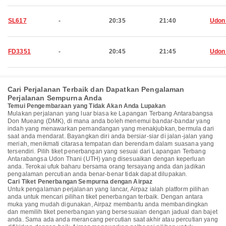
SL617
-
20:35
21:40
Udon
FD3351
-
20:45
21:45
Udon
Cari Perjalanan Terbaik dan Dapatkan Pengalaman
Perjalanan Sempurna Anda
Temui Pengembaraan yang Tidak Akan Anda Lupakan
Mulakan perjalanan yang luar biasa ke Lapangan Terbang Antarabangsa
Don Mueang (DMK), di mana anda boleh menemui bandar-bandar yang
indah yang menawarkan pemandangan yang menakjubkan, bermula dari
saat anda mendarat. Bayangkan diri anda bersiar-siar di jalan-jalan yang
meriah, menikmati citarasa tempatan dan berendam dalam suasana yang
tersendiri. Pilih tiket penerbangan yang sesuai dari Lapangan Terbang
Antarabangsa Udon Thani (UTH) yang disesuaikan dengan keperluan
anda. Terokai ufuk baharu bersama orang tersayang anda dan jadikan
pengalaman percutian anda benar-benar tidak dapat dilupakan.
Cari Tiket Penerbangan Sempurna dengan Airpaz
Untuk pengalaman perjalanan yang lancar, Airpaz ialah platform pilihan
anda untuk mencari pilihan tiket penerbangan terbaik. Dengan antara
muka yang mudah digunakan, Airpaz membantu anda membandingkan
dan memilih tiket penerbangan yang bersesuaian dengan jadual dan bajet
anda. Sama ada anda merancang percutian saat akhir atau percutian yang