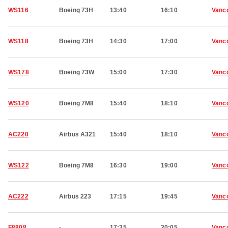
WS116
Boeing 73H
13:40
16:10
Vanc
WS118
Boeing 73H
14:30
17:00
Vanc
WS178
Boeing 73W
15:00
17:30
Vanc
WS120
Boeing 7M8
15:40
18:10
Vanc
AC220
Airbus A321
15:40
18:10
Vanc
WS122
Boeing 7M8
16:30
19:00
Vanc
AC222
Airbus 223
17:15
19:45
Vanc
F8808
-
17:35
20:05
Vanc