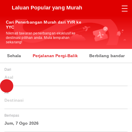
Laluan Popular yang Murah
Cari Penerbangan Murah dari YVR ke
YYC
Nikmati tawaran penerbangan eksklusif ke
destinasi pilihan anda. Mula tempahan
sekarang!
Sehala
Perjalanan Pergi-Balik
Berbilang bandar
Dari
Asal
Ke
Destinasi
Berlepas
Jum, 7 Ogo 2026