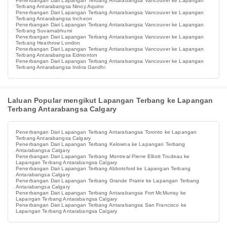
Penerbangan Dari Lapangan Terbang Antarabangsa Vancouver ke Lapangan
Terbang Antarabangsa Ninoy Aquino
Penerbangan Dari Lapangan Terbang Antarabangsa Vancouver ke Lapangan
Terbang Antarabangsa Incheon
Penerbangan Dari Lapangan Terbang Antarabangsa Vancouver ke Lapangan
Terbang Suvarnabhumi
Penerbangan Dari Lapangan Terbang Antarabangsa Vancouver ke Lapangan
Terbang Heathrow London
Penerbangan Dari Lapangan Terbang Antarabangsa Vancouver ke Lapangan
Terbang Antarabangsa Edmonton
Penerbangan Dari Lapangan Terbang Antarabangsa Vancouver ke Lapangan
Terbang Antarabangsa Indira Gandhi
Laluan Popular mengikut Lapangan Terbang ke Lapangan
Terbang Antarabangsa Calgary
Penerbangan Dari Lapangan Terbang Antarabangsa Toronto ke Lapangan
Terbang Antarabangsa Calgary
Penerbangan Dari Lapangan Terbang Kelowna ke Lapangan Terbang
Antarabangsa Calgary
Penerbangan Dari Lapangan Terbang Montreal Pierre Elliott Trudeau ke
Lapangan Terbang Antarabangsa Calgary
Penerbangan Dari Lapangan Terbang Abbotsford ke Lapangan Terbang
Antarabangsa Calgary
Penerbangan Dari Lapangan Terbang Grande Prairie ke Lapangan Terbang
Antarabangsa Calgary
Penerbangan Dari Lapangan Terbang Antarabangsa Fort McMurray ke
Lapangan Terbang Antarabangsa Calgary
Penerbangan Dari Lapangan Terbang Antarabangsa San Francisco ke
Lapangan Terbang Antarabangsa Calgary