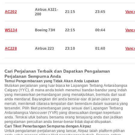
Airbus A321-
AC202
21:15
23:45
Vanc
200
WS134
Boeing 73H
22:15
00:44
Vanc
AC228
Airbus 223
23:10
01:40
Vanc
Cari Perjalanan Terbaik dan Dapatkan Pengalaman
Perjalanan Sempurna Anda
Temui Pengembaraan yang Tidak Akan Anda Lupakan
Mulakan perjalanan yang luar biasa ke Lapangan Terbang Antarabangsa
Calgary (YYC), di mana anda boleh menemui bandar-bandar yang indah
yang menawarkan pemandangan yang menakjubkan, bermula dari saat
anda mendarat. Bayangkan diri anda bersiar-siar di jalan-jalan yang
meriah, menikmati citarasa tempatan dan berendam dalam suasana yang
tersendiri. Pilih tiket penerbangan yang sesuai dari Lapangan Terbang
Antarabangsa Vancouver (YVR) yang disesuaikan dengan keperluan
anda. Terokai ufuk baharu bersama orang tersayang anda dan jadikan
pengalaman percutian anda benar-benar tidak dapat dilupakan.
Cari Tiket Penerbangan Sempurna dengan Airpaz
Untuk pengalaman perjalanan yang lancar, Airpaz ialah platform pilihan