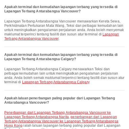
Apakah terminal dan kemudahan lapangan terbang yang tersedia di
Lapangan Terbang Antarabangsa Vancouver?
Lapangan Terbang Antarabangsa Vancouver menawarkan Kereta Sewa,
Perkhidmatan Pertukaran Mata Wang, Teksi dan pelbagai kemudahan lain
untuk meningkatkan pengalaman perjalanan anda. Anda boleh menyemak
maklumat terperinci tentang fasiliti dan susun atur terminal di
Lapangan
Terbang Antarabangsa Vancouver
.
Apakah terminal dan kemudahan lapangan terbang yang tersedia di
Lapangan Terbang Antarabangsa Calgary?
Lapangan Terbang Antarabangsa Calgary menawarkan Teksi dan
pelbagai kemudahan lain untuk meningkatkan pengalaman perjalanan
anda. Anda boleh semak maklumat terperinci tentang fasiliti dan susun atur
terminal di
Lapangan Terbang Antarabangsa Calgary
.
Apakah laluan penerbangan paling popular dari Lapangan Terbang
Antarabangsa Vancouver?
penerbangan dari Lapangan Terbang Antarabangsa Vancouver ke
Lapangan Terbang Antarabangsa Narita
,
penerbangan dari Lapangan
Terbang Antarabangsa Vancouver ke Lapangan Terbang Antarabangsa
Hong Kong
ialah laluan lapangan terbang paling popular dari Lapangan