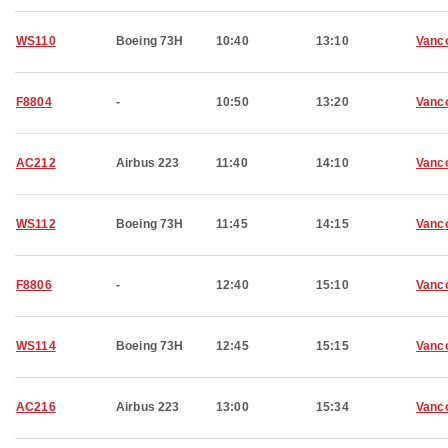
WS110
Boeing 73H
10:40
13:10
Vanc
F8804
-
10:50
13:20
Vanc
AC212
Airbus 223
11:40
14:10
Vanc
WS112
Boeing 73H
11:45
14:15
Vanc
F8806
-
12:40
15:10
Vanc
WS114
Boeing 73H
12:45
15:15
Vanc
AC216
Airbus 223
13:00
15:34
Vanc