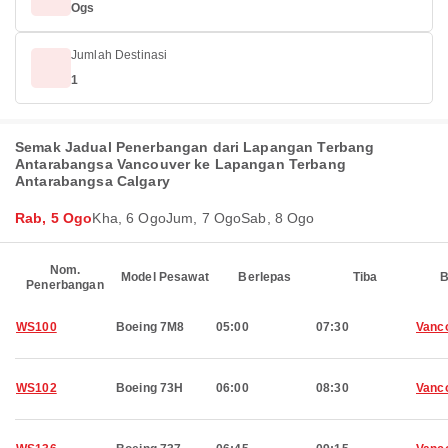
Ogs
Jumlah Destinasi
1
Semak Jadual Penerbangan dari Lapangan Terbang
Antarabangsa Vancouver ke Lapangan Terbang
Antarabangsa Calgary
Rab, 5 Ogo
Kha, 6 Ogo
Jum, 7 Ogo
Sab, 8 Ogo
Nom.
Model Pesawat
Berlepas
Tiba
B
Penerbangan
WS100
Boeing 7M8
05:00
07:30
Vanc
WS102
Boeing 73H
06:00
08:30
Vanc