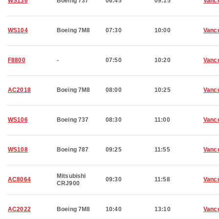
WS136
Boeing 737
06:45
09:15
Vanc
WS104
Boeing 7M8
07:30
10:00
Vanc
F8800
-
07:50
10:20
Vanc
AC2018
Boeing 7M8
08:00
10:25
Vanc
WS106
Boeing 737
08:30
11:00
Vanc
WS108
Boeing 787
09:25
11:55
Vanc
Mitsubishi
AC8064
09:30
11:58
Vanc
CRJ900
AC2022
Boeing 7M8
10:40
13:10
Vanc