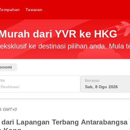
Tempahan
Tawaran
 Murah dari YVR ke HKG
ksklusif ke destinasi pilihan anda. Mula
onomi
Ke
Berlepas
Sab, 8 Ogo 2026
TG GMT+0
 dari Lapangan Terbang Antarabangsa