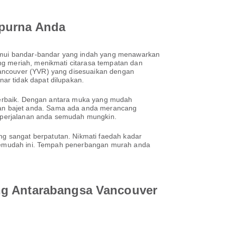
mpurna Anda
emui bandar-bandar yang indah yang menawarkan
ng meriah, menikmati citarasa tempatan dan
Vancouver (YVR) yang disesuaikan dengan
ar tidak dapat dilupakan.
n terbaik. Dengan antara muka yang mudah
dan bajet anda. Sama ada anda merancang
an perjalanan anda semudah mungkin.
g sangat berpatutan. Nikmati faedah kadar
h semudah ini. Tempah penerbangan murah anda
ang Antarabangsa Vancouver