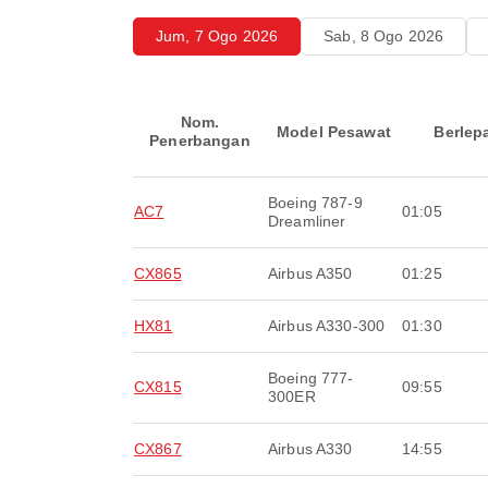
Jum, 7 Ogo 2026
Sab, 8 Ogo 2026
Nom.
Model Pesawat
Berlep
Penerbangan
Boeing 787-9
AC7
01:05
Dreamliner
CX865
Airbus A350
01:25
HX81
Airbus A330-300
01:30
Boeing 777-
CX815
09:55
300ER
CX867
Airbus A330
14:55