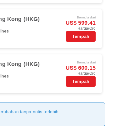
Bermula dari
ng Kong (HKG)
US$ 599.41
Harga/Org
lines
Tempah
Bermula dari
ng Kong (HKG)
US$ 600.15
Harga/Org
lines
Tempah
erubahan tanpa notis terlebih