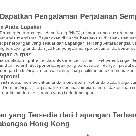
an Dapatkan Pengalaman Perjalanan Se
an Anda Lupakan
n Terbang Antarabangsa Hong Kong (HKG), di mana anda boleh men
 anda mendarat. Bayangkan diri anda bersiar-siar di jalan-jalan ya
tiket penerbangan yang sesuai dari Lapangan Terbang Antarabangsa 
ng tersayang anda dan jadikan pengalaman percutian anda benar-ben
ngan Airpaz
ialah platform pilihan anda untuk mencari pilihan tiket penerbanga
 dan memilih tiket penerbangan yang bersesuaian dengan jadual 
kan dengan baik, Airpaz menawarkan pelbagai pilihan untuk memastik
ompromi
an istimewa, membolehkan anda menempah tiket anda pada harga yan
an. Dengan Airpaz, perjalanan ke destinasi impian anda tidak perna
luar biasa dan penjimatan yang tiada tandingan.
an yang Tersedia dari Lapangan Terb
rabangsa Hong Kong