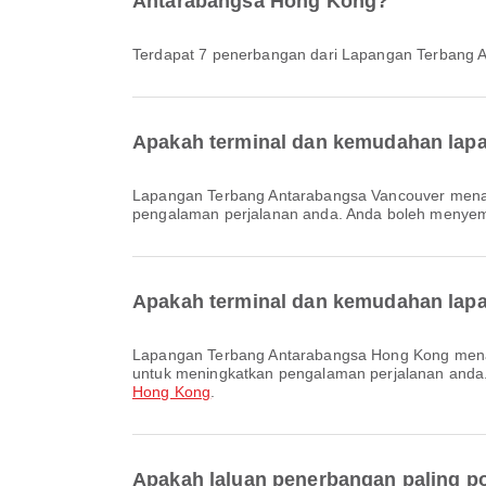
Antarabangsa Hong Kong?
Terdapat 7 penerbangan dari Lapangan Terbang
Apakah terminal dan kemudahan lapa
Lapangan Terbang Antarabangsa Vancouver menawarkan Tempat Letak Kereta, Lounge, Hotel Lapangan Terbang dan pelbagai kemudahan lain untuk meningkatkan
pengalaman perjalanan anda. Anda boleh menyemak 
Apakah terminal dan kemudahan lapa
Lapangan Terbang Antarabangsa Hong Kong menawarkan Perkhidmatan Pertukaran Mata Wang, Kawasan Menunggu, Kedai Bebas Cukai dan pelbagai kemudahan lain
untuk meningkatkan pengalaman perjalanan anda. A
Hong Kong
.
Apakah laluan penerbangan paling p