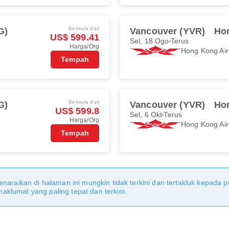
Bermula dari
G)
Vancouver (YVR)
Ho
US$ 599.41
Sel, 18 Ogo
Terus
Harga/Org
Hong Kong Air
Tempah
Bermula dari
G)
Vancouver (YVR)
Ho
US$ 599.8
Sel, 6 Okt
Terus
Harga/Org
Hong Kong Air
Tempah
naraikan di halaman ini mungkin tidak terkini dan tertakluk kepada p
klumat yang paling tepat dan terkini.