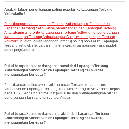
Apakah laluan penerbangan paling popular ke Lapangan Terbang
Yellowknife?
penerbangan dari Lapangan Terbang Antarabangsa Edmonton ke
Lapangan Terbang Yellowknife
,
penerbangan dari Lapangan Terbang
Antarabangsa Toronto ke Lapangan Terbang Yellowknife
,
penerbangan
dari Lapangan Terbang Antarabangsa Calgary ke Lapangan Terbang
Yellowknife
ialah laluan lapangan terbang paling popular ke Lapangan
Terbang Yellowknife. Laluan ini menawarkan sambungan yang mudah
untuk perjalanan anda.
Pukul berapakah penerbangan terawal dari Lapangan Terbang
Antarabangsa Vancouver ke Lapangan Terbang Yellowknife
menggunakan berlepas?
Penerbangan paling awal dari Lapangan Terbang Antarabangsa
Vancouver ke Lapangan Terbang Yellowknife dengan Air North berlepas
pada 13:25. Anda boleh melihat jadual ini dan membandingkan pilihan
penerbangan lain yang tersedia di Airpaz.
Pukul berapakah penerbangan terakhir dari Lapangan Terbang
Antarabangsa Vancouver ke Lapangan Terbang Yellowknife
menggunakan berlepas?