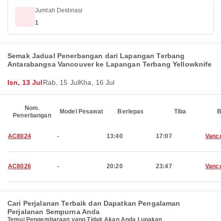
Jumlah Destinasi
1
Semak Jadual Penerbangan dari Lapangan Terbang
Antarabangsa Vancouver ke Lapangan Terbang Yellowknife
Isn, 13 Jul
Rab, 15 Jul
Kha, 16 Jul
Nom.
Model Pesawat
Berlepas
Tiba
B
Penerbangan
AC8024
-
13:40
17:07
Vanc
AC8026
-
20:20
23:47
Vanc
Cari Perjalanan Terbaik dan Dapatkan Pengalaman
Perjalanan Sempurna Anda
Temui Pengembaraan yang Tidak Akan Anda Lupakan