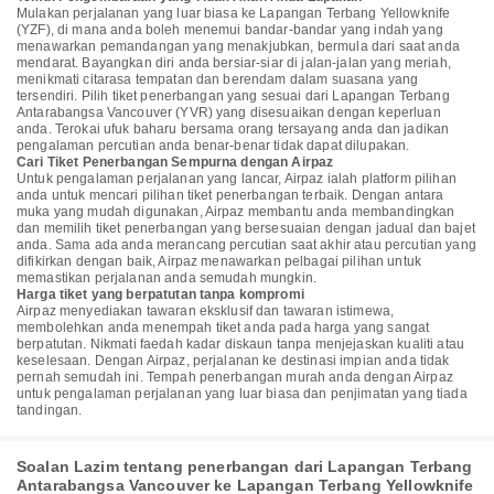
Mulakan perjalanan yang luar biasa ke Lapangan Terbang Yellowknife
(YZF), di mana anda boleh menemui bandar-bandar yang indah yang
menawarkan pemandangan yang menakjubkan, bermula dari saat anda
mendarat. Bayangkan diri anda bersiar-siar di jalan-jalan yang meriah,
menikmati citarasa tempatan dan berendam dalam suasana yang
tersendiri. Pilih tiket penerbangan yang sesuai dari Lapangan Terbang
Antarabangsa Vancouver (YVR) yang disesuaikan dengan keperluan
anda. Terokai ufuk baharu bersama orang tersayang anda dan jadikan
pengalaman percutian anda benar-benar tidak dapat dilupakan.
Cari Tiket Penerbangan Sempurna dengan Airpaz
Untuk pengalaman perjalanan yang lancar, Airpaz ialah platform pilihan
anda untuk mencari pilihan tiket penerbangan terbaik. Dengan antara
muka yang mudah digunakan, Airpaz membantu anda membandingkan
dan memilih tiket penerbangan yang bersesuaian dengan jadual dan bajet
anda. Sama ada anda merancang percutian saat akhir atau percutian yang
difikirkan dengan baik, Airpaz menawarkan pelbagai pilihan untuk
memastikan perjalanan anda semudah mungkin.
Harga tiket yang berpatutan tanpa kompromi
Airpaz menyediakan tawaran eksklusif dan tawaran istimewa,
membolehkan anda menempah tiket anda pada harga yang sangat
berpatutan. Nikmati faedah kadar diskaun tanpa menjejaskan kualiti atau
keselesaan. Dengan Airpaz, perjalanan ke destinasi impian anda tidak
pernah semudah ini. Tempah penerbangan murah anda dengan Airpaz
untuk pengalaman perjalanan yang luar biasa dan penjimatan yang tiada
tandingan.
Soalan Lazim tentang penerbangan dari Lapangan Terbang
Antarabangsa Vancouver ke Lapangan Terbang Yellowknife