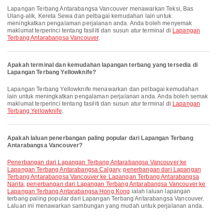
Lapangan Terbang Antarabangsa Vancouver menawarkan Teksi, Bas
Ulang-alik, Kereta Sewa dan pelbagai kemudahan lain untuk
meningkatkan pengalaman perjalanan anda. Anda boleh menyemak
maklumat terperinci tentang fasiliti dan susun atur terminal di
Lapangan
Terbang Antarabangsa Vancouver
.
Apakah terminal dan kemudahan lapangan terbang yang tersedia di
Lapangan Terbang Yellowknife?
Lapangan Terbang Yellowknife menawarkan dan pelbagai kemudahan
lain untuk meningkatkan pengalaman perjalanan anda. Anda boleh semak
maklumat terperinci tentang fasiliti dan susun atur terminal di
Lapangan
Terbang Yellowknife
.
Apakah laluan penerbangan paling popular dari Lapangan Terbang
Antarabangsa Vancouver?
penerbangan dari Lapangan Terbang Antarabangsa Vancouver ke
Lapangan Terbang Antarabangsa Calgary
,
penerbangan dari Lapangan
Terbang Antarabangsa Vancouver ke Lapangan Terbang Antarabangsa
Narita
,
penerbangan dari Lapangan Terbang Antarabangsa Vancouver ke
Lapangan Terbang Antarabangsa Hong Kong
ialah laluan lapangan
terbang paling popular dari Lapangan Terbang Antarabangsa Vancouver.
Laluan ini menawarkan sambungan yang mudah untuk perjalanan anda.