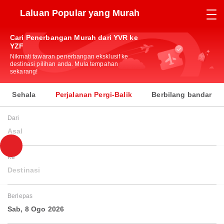
Laluan Popular yang Murah
Cari Penerbangan Murah dari YVR ke
YZF
Nikmati tawaran penerbangan eksklusif ke
destinasi pilihan anda. Mula tempahan
sekarang!
Sehala
Perjalanan Pergi-Balik
Berbilang bandar
Dari
Asal
Ke
Destinasi
Berlepas
Sab, 8 Ogo 2026