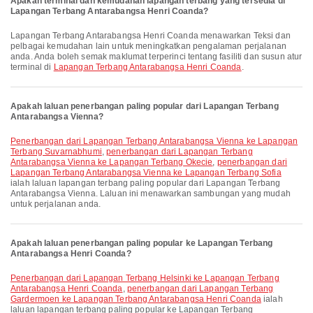
Apakah terminal dan kemudahan lapangan terbang yang tersedia di
Lapangan Terbang Antarabangsa Henri Coanda?
Lapangan Terbang Antarabangsa Henri Coanda menawarkan Teksi dan
pelbagai kemudahan lain untuk meningkatkan pengalaman perjalanan
anda. Anda boleh semak maklumat terperinci tentang fasiliti dan susun atur
terminal di
Lapangan Terbang Antarabangsa Henri Coanda
.
Apakah laluan penerbangan paling popular dari Lapangan Terbang
Antarabangsa Vienna?
penerbangan dari Lapangan Terbang Antarabangsa Vienna ke Lapangan
Terbang Suvarnabhumi
,
penerbangan dari Lapangan Terbang
Antarabangsa Vienna ke Lapangan Terbang Okecie
,
penerbangan dari
Lapangan Terbang Antarabangsa Vienna ke Lapangan Terbang Sofia
ialah laluan lapangan terbang paling popular dari Lapangan Terbang
Antarabangsa Vienna. Laluan ini menawarkan sambungan yang mudah
untuk perjalanan anda.
Apakah laluan penerbangan paling popular ke Lapangan Terbang
Antarabangsa Henri Coanda?
penerbangan dari Lapangan Terbang Helsinki ke Lapangan Terbang
Antarabangsa Henri Coanda
,
penerbangan dari Lapangan Terbang
Gardermoen ke Lapangan Terbang Antarabangsa Henri Coanda
ialah
laluan lapangan terbang paling popular ke Lapangan Terbang