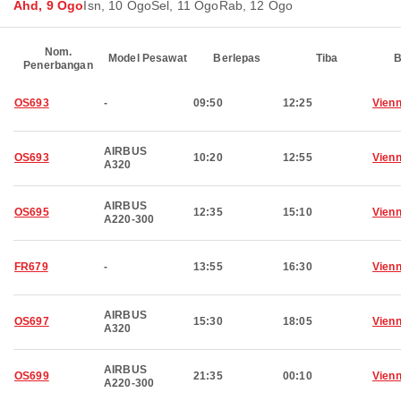
Ahd, 9 Ogo
Isn, 10 Ogo
Sel, 11 Ogo
Rab, 12 Ogo
Nom.
Model Pesawat
Berlepas
Tiba
B
Penerbangan
OS693
-
09:50
12:25
Vien
AIRBUS
OS693
10:20
12:55
Vien
A320
AIRBUS
OS695
12:35
15:10
Vien
A220-300
FR679
-
13:55
16:30
Vien
AIRBUS
OS697
15:30
18:05
Vien
A320
AIRBUS
OS699
21:35
00:10
Vien
A220-300