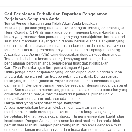
Cari Perjalanan Terbaik dan Dapatkan Pengalaman
Perjalanan Sempurna Anda
Temui Pengembaraan yang Tidak Akan Anda Lupakan
Mulakan perjalanan yang luar biasa ke Lapangan Terbang Antarabangsa
Henri Coanda (OTP), di mana anda boleh menemui bandar-bandar yang
indah yang menawarkan pemandangan yang menakjubkan, bermula dari
saat anda mendarat. Bayangkan diri anda bersiar-siar di jalan-jalan yang
meriah, menikmati citarasa tempatan dan berendam dalam suasana yang
tersendiri. Pilih tiket penerbangan yang sesuai dari Lapangan Terbang
Antarabangsa Vienna (VIE) yang disesuaikan dengan keperluan anda.
Terokai ufuk baharu bersama orang tersayang anda dan jadikan
pengalaman percutian anda benar-benar tidak dapat dilupakan.
Cari Tiket Penerbangan Sempurna dengan Airpaz
Untuk pengalaman perjalanan yang lancar, Airpaz ialah platform pilihan
anda untuk mencari pilihan tiket penerbangan terbaik. Dengan antara
muka yang mudah digunakan, Airpaz membantu anda membandingkan
dan memilih tiket penerbangan yang bersesuaian dengan jadual dan bajet
anda. Sama ada anda merancang percutian saat akhir atau percutian yang
difikirkan dengan baik, Airpaz menawarkan pelbagai pilihan untuk
memastikan perjalanan anda semudah mungkin.
Harga tiket yang berpatutan tanpa kompromi
Airpaz menyediakan tawaran eksklusif dan tawaran istimewa,
membolehkan anda menempah tiket anda pada harga yang sangat
berpatutan. Nikmati faedah kadar diskaun tanpa menjejaskan kualiti atau
keselesaan. Dengan Airpaz, perjalanan ke destinasi impian anda tidak
pernah semudah ini. Tempah penerbangan murah anda dengan Airpaz
untuk pengalaman perjalanan yang luar biasa dan penjimatan yang tiada