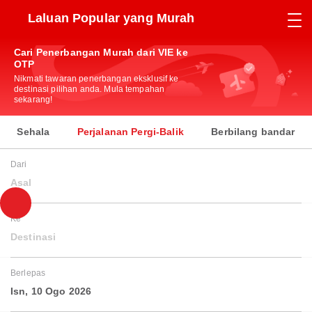
Laluan Popular yang Murah
Cari Penerbangan Murah dari VIE ke
OTP
Nikmati tawaran penerbangan eksklusif ke
destinasi pilihan anda. Mula tempahan
sekarang!
Sehala
Perjalanan Pergi-Balik
Berbilang bandar
Dari
Asal
Ke
Destinasi
Berlepas
Isn, 10 Ogo 2026