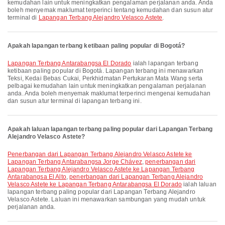
kemudahan lain untuk meningkatkan pengalaman perjalanan anda. Anda
boleh menyemak maklumat terperinci tentang kemudahan dan susun atur
terminal di
Lapangan Terbang Alejandro Velasco Astete
.
Apakah lapangan terbang ketibaan paling popular di Bogotá?
Lapangan Terbang Antarabangsa El Dorado
ialah lapangan terbang
ketibaan paling popular di Bogotá. Lapangan terbang ini menawarkan
Teksi, Kedai Bebas Cukai, Perkhidmatan Pertukaran Mata Wang serta
pelbagai kemudahan lain untuk meningkatkan pengalaman perjalanan
anda. Anda boleh menyemak maklumat terperinci mengenai kemudahan
dan susun atur terminal di lapangan terbang ini.
Apakah laluan lapangan terbang paling popular dari Lapangan Terbang
Alejandro Velasco Astete?
penerbangan dari Lapangan Terbang Alejandro Velasco Astete ke
Lapangan Terbang Antarabangsa Jorge Chávez
,
penerbangan dari
Lapangan Terbang Alejandro Velasco Astete ke Lapangan Terbang
Antarabangsa El Alto
,
penerbangan dari Lapangan Terbang Alejandro
Velasco Astete ke Lapangan Terbang Antarabangsa El Dorado
ialah laluan
lapangan terbang paling popular dari Lapangan Terbang Alejandro
Velasco Astete. Laluan ini menawarkan sambungan yang mudah untuk
perjalanan anda.