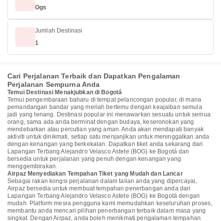
Ogs
Jumlah Destinasi
1
Cari Perjalanan Terbaik dan Dapatkan Pengalaman
Perjalanan Sempurna Anda
Temui Destinasi Menakjubkan di Bogotá
Temui pengembaraan baharu di tempat pelancongan popular, di mana
pemandangan bandar yang meriah bertemu dengan keajaiban semula
jadi yang tenang. Destinasi popular ini menawarkan sesuatu untuk semua
orang, sama ada anda berminat dengan budaya, keseronokan yang
mendebarkan atau percutian yang aman. Anda akan mendapati banyak
aktiviti untuk dinikmati, setiap satu menjanjikan untuk meninggalkan anda
dengan kenangan yang berkekalan. Dapatkan tiket anda sekarang dari
Lapangan Terbang Alejandro Velasco Astete (BOG) ke Bogotá dan
bersedia untuk perjalanan yang penuh dengan kenangan yang
menggembirakan.
Airpaz Menyediakan Tempahan Tiket yang Mudah dan Lancar
Sebagai rakan kongsi perjalanan dalam talian anda yang dipercayai,
Airpaz bersedia untuk membuat tempahan penerbangan anda dari
Lapangan Terbang Alejandro Velasco Astete (BOG) ke Bogotá dengan
mudah. Platform mesra pengguna kami memudahkan keseluruhan proses,
membantu anda mencari pilihan penerbangan terbaik dalam masa yang
singkat. Dengan Airpaz, anda boleh menikmati pengalaman tempahan