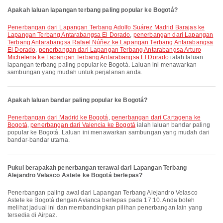
Apakah laluan lapangan terbang paling popular ke Bogotá?
penerbangan dari Lapangan Terbang Adolfo Suárez Madrid Barajas ke
Lapangan Terbang Antarabangsa El Dorado
,
penerbangan dari Lapangan
Terbang Antarabangsa Rafael Núñez ke Lapangan Terbang Antarabangsa
El Dorado
,
penerbangan dari Lapangan Terbang Antarabangsa Arturo
Michelena ke Lapangan Terbang Antarabangsa El Dorado
ialah laluan
lapangan terbang paling popular ke Bogotá. Laluan ini menawarkan
sambungan yang mudah untuk perjalanan anda.
Apakah laluan bandar paling popular ke Bogotá?
penerbangan dari Madrid ke Bogotá
,
penerbangan dari Cartagena ke
Bogotá
,
penerbangan dari Valencia ke Bogotá
ialah laluan bandar paling
popular ke Bogotá. Laluan ini menawarkan sambungan yang mudah dari
bandar-bandar utama.
Pukul berapakah penerbangan terawal dari Lapangan Terbang
Alejandro Velasco Astete ke Bogotá berlepas?
Penerbangan paling awal dari Lapangan Terbang Alejandro Velasco
Astete ke Bogotá dengan Avianca berlepas pada 17:10. Anda boleh
melihat jadual ini dan membandingkan pilihan penerbangan lain yang
tersedia di Airpaz.