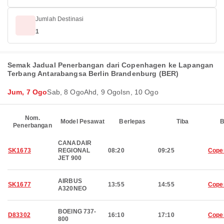
Jumlah Destinasi
1
Semak Jadual Penerbangan dari Copenhagen ke Lapangan
Terbang Antarabangsa Berlin Brandenburg (BER)
Jum, 7 Ogo
Sab, 8 Ogo
Ahd, 9 Ogo
Isn, 10 Ogo
Nom.
Model Pesawat
Berlepas
Tiba
B
Penerbangan
CANADAIR
SK1673
REGIONAL
08:20
09:25
Cope
JET 900
AIRBUS
SK1677
13:55
14:55
Cope
A320NEO
BOEING 737-
D83302
16:10
17:10
Cope
800