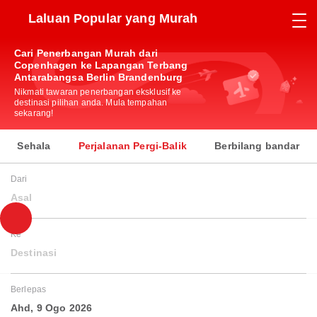
Laluan Popular yang Murah
Cari Penerbangan Murah dari
Copenhagen ke Lapangan Terbang
Antarabangsa Berlin Brandenburg
Nikmati tawaran penerbangan eksklusif ke
destinasi pilihan anda. Mula tempahan
sekarang!
Sehala
Perjalanan Pergi-Balik
Berbilang bandar
Dari
Asal
Ke
Destinasi
Berlepas
Ahd, 9 Ogo 2026