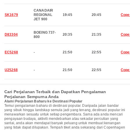
CANADAIR
SK1679
REGIONAL
19:45
20:45
Cope
JET 900
BOEING 737-
D83304
20:35
21:35
Cope
800
EC5268
-
21:50
22:55
Cope
U25268
-
21:50
22:55
Cope
Cari Perjalanan Terbaik dan Dapatkan Pengalaman
Perjalanan Sempurna Anda
Alami Perjalanan Baharu ke Destinasi Popular
Temui pengalaman baharu di destinasi popular. Daripada jalan bandar
yang sibuk hingga landskap semula jadi yang tenang, destinasi popular ini
menawarkan sesuatu untuk setiap pengembara. Sama ada anda mencari
pengayaan budaya, aktiviti mendebarkan atau sekadar percutian yang
santai, anda akan mendapat banyak peluang untuk membuat kenangan
yang tidak dapat dilupakan. Tempah tiket anda sekarang dari Copenhagen