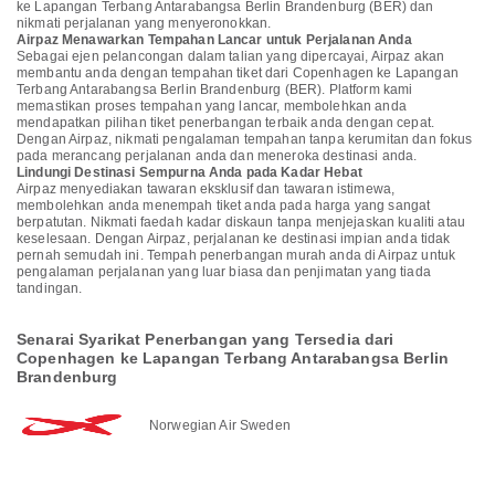
ke Lapangan Terbang Antarabangsa Berlin Brandenburg (BER) dan
nikmati perjalanan yang menyeronokkan.
Airpaz Menawarkan Tempahan Lancar untuk Perjalanan Anda
Sebagai ejen pelancongan dalam talian yang dipercayai, Airpaz akan
membantu anda dengan tempahan tiket dari Copenhagen ke Lapangan
Terbang Antarabangsa Berlin Brandenburg (BER). Platform kami
memastikan proses tempahan yang lancar, membolehkan anda
mendapatkan pilihan tiket penerbangan terbaik anda dengan cepat.
Dengan Airpaz, nikmati pengalaman tempahan tanpa kerumitan dan fokus
pada merancang perjalanan anda dan meneroka destinasi anda.
Lindungi Destinasi Sempurna Anda pada Kadar Hebat
Airpaz menyediakan tawaran eksklusif dan tawaran istimewa,
membolehkan anda menempah tiket anda pada harga yang sangat
berpatutan. Nikmati faedah kadar diskaun tanpa menjejaskan kualiti atau
keselesaan. Dengan Airpaz, perjalanan ke destinasi impian anda tidak
pernah semudah ini. Tempah penerbangan murah anda di Airpaz untuk
pengalaman perjalanan yang luar biasa dan penjimatan yang tiada
tandingan.
Senarai Syarikat Penerbangan yang Tersedia dari
Copenhagen ke Lapangan Terbang Antarabangsa Berlin
Brandenburg
Norwegian Air Sweden