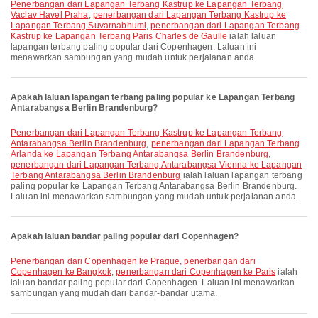
penerbangan dari Lapangan Terbang Kastrup ke Lapangan Terbang
Vaclav Havel Praha
,
penerbangan dari Lapangan Terbang Kastrup ke
Lapangan Terbang Suvarnabhumi
,
penerbangan dari Lapangan Terbang
Kastrup ke Lapangan Terbang Paris Charles de Gaulle
ialah laluan
lapangan terbang paling popular dari Copenhagen. Laluan ini
menawarkan sambungan yang mudah untuk perjalanan anda.
Apakah laluan lapangan terbang paling popular ke Lapangan Terbang
Antarabangsa Berlin Brandenburg?
penerbangan dari Lapangan Terbang Kastrup ke Lapangan Terbang
Antarabangsa Berlin Brandenburg
,
penerbangan dari Lapangan Terbang
Arlanda ke Lapangan Terbang Antarabangsa Berlin Brandenburg
,
penerbangan dari Lapangan Terbang Antarabangsa Vienna ke Lapangan
Terbang Antarabangsa Berlin Brandenburg
ialah laluan lapangan terbang
paling popular ke Lapangan Terbang Antarabangsa Berlin Brandenburg.
Laluan ini menawarkan sambungan yang mudah untuk perjalanan anda.
Apakah laluan bandar paling popular dari Copenhagen?
penerbangan dari Copenhagen ke Prague
,
penerbangan dari
Copenhagen ke Bangkok
,
penerbangan dari Copenhagen ke Paris
ialah
laluan bandar paling popular dari Copenhagen. Laluan ini menawarkan
sambungan yang mudah dari bandar-bandar utama.