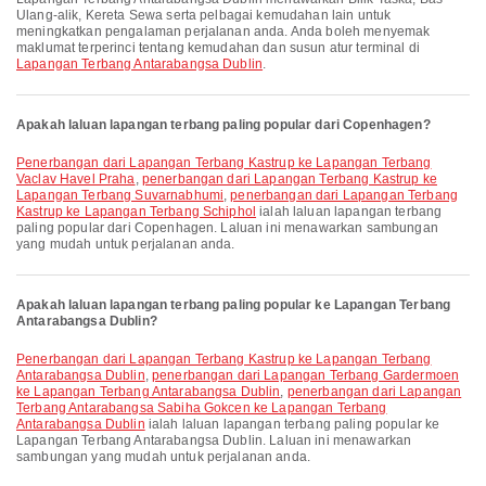
Ulang-alik, Kereta Sewa serta pelbagai kemudahan lain untuk
meningkatkan pengalaman perjalanan anda. Anda boleh menyemak
maklumat terperinci tentang kemudahan dan susun atur terminal di
Lapangan Terbang Antarabangsa Dublin
.
Apakah laluan lapangan terbang paling popular dari Copenhagen?
penerbangan dari Lapangan Terbang Kastrup ke Lapangan Terbang
Vaclav Havel Praha
,
penerbangan dari Lapangan Terbang Kastrup ke
Lapangan Terbang Suvarnabhumi
,
penerbangan dari Lapangan Terbang
Kastrup ke Lapangan Terbang Schiphol
ialah laluan lapangan terbang
paling popular dari Copenhagen. Laluan ini menawarkan sambungan
yang mudah untuk perjalanan anda.
Apakah laluan lapangan terbang paling popular ke Lapangan Terbang
Antarabangsa Dublin?
penerbangan dari Lapangan Terbang Kastrup ke Lapangan Terbang
Antarabangsa Dublin
,
penerbangan dari Lapangan Terbang Gardermoen
ke Lapangan Terbang Antarabangsa Dublin
,
penerbangan dari Lapangan
Terbang Antarabangsa Sabiha Gokcen ke Lapangan Terbang
Antarabangsa Dublin
ialah laluan lapangan terbang paling popular ke
Lapangan Terbang Antarabangsa Dublin. Laluan ini menawarkan
sambungan yang mudah untuk perjalanan anda.