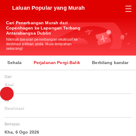
Laluan Popular yang Murah
Cari Penerbangan Murah dari
Copenhagen ke Lapangan Terbang
Antarabangsa Dublin
Nikmati tawaran penerbangan eksklusif ke
destinasi pilihan anda. Mula tempahan
sekarang!
Sehala
Perjalanan Pergi-Balik
Berbilang bandar
Dari
Asal
Ke
Destinasi
Berlepas
Kha, 6 Ogo 2026