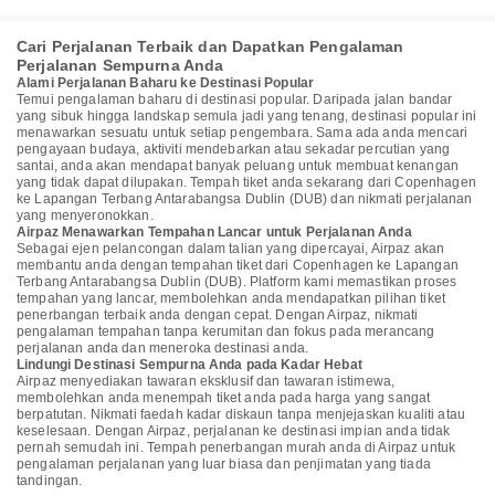
Cari Perjalanan Terbaik dan Dapatkan Pengalaman
Perjalanan Sempurna Anda
Alami Perjalanan Baharu ke Destinasi Popular
Temui pengalaman baharu di destinasi popular. Daripada jalan bandar
yang sibuk hingga landskap semula jadi yang tenang, destinasi popular ini
menawarkan sesuatu untuk setiap pengembara. Sama ada anda mencari
pengayaan budaya, aktiviti mendebarkan atau sekadar percutian yang
santai, anda akan mendapat banyak peluang untuk membuat kenangan
yang tidak dapat dilupakan. Tempah tiket anda sekarang dari Copenhagen
ke Lapangan Terbang Antarabangsa Dublin (DUB) dan nikmati perjalanan
yang menyeronokkan.
Airpaz Menawarkan Tempahan Lancar untuk Perjalanan Anda
Sebagai ejen pelancongan dalam talian yang dipercayai, Airpaz akan
membantu anda dengan tempahan tiket dari Copenhagen ke Lapangan
Terbang Antarabangsa Dublin (DUB). Platform kami memastikan proses
tempahan yang lancar, membolehkan anda mendapatkan pilihan tiket
penerbangan terbaik anda dengan cepat. Dengan Airpaz, nikmati
pengalaman tempahan tanpa kerumitan dan fokus pada merancang
perjalanan anda dan meneroka destinasi anda.
Lindungi Destinasi Sempurna Anda pada Kadar Hebat
Airpaz menyediakan tawaran eksklusif dan tawaran istimewa,
membolehkan anda menempah tiket anda pada harga yang sangat
berpatutan. Nikmati faedah kadar diskaun tanpa menjejaskan kualiti atau
keselesaan. Dengan Airpaz, perjalanan ke destinasi impian anda tidak
pernah semudah ini. Tempah penerbangan murah anda di Airpaz untuk
pengalaman perjalanan yang luar biasa dan penjimatan yang tiada
tandingan.