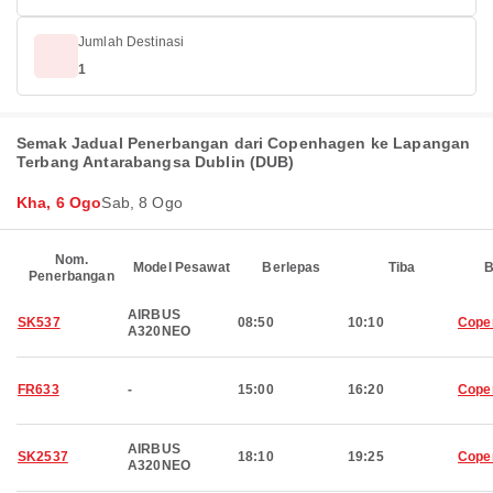
Jumlah Destinasi
1
Semak Jadual Penerbangan dari Copenhagen ke Lapangan
Terbang Antarabangsa Dublin (DUB)
Kha, 6 Ogo
Sab, 8 Ogo
Nom.
Model Pesawat
Berlepas
Tiba
B
Penerbangan
AIRBUS
SK537
08:50
10:10
Cope
A320NEO
FR633
-
15:00
16:20
Cope
AIRBUS
SK2537
18:10
19:25
Cope
A320NEO