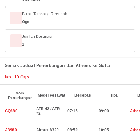
Bulan Tambang Terendah
Ogs
Jumlah Destinasi
1
Semak Jadual Penerbangan dari Athens ke Sofia
Isn, 10 Ogo
Nom.
Model Pesawat
Berlepas
Tiba
B
Penerbangan
ATR 42 / ATR
GQ680
07:15
09:00
Athe
72
A3980
Airbus A320
08:50
10:05
Athe