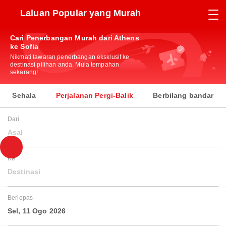
Laluan Popular yang Murah
Cari Penerbangan Murah dari Athens
ke Sofia
Nikmati tawaran penerbangan eksklusif ke
destinasi pilihan anda. Mula tempahan
sekarang!
Sehala
Perjalanan Pergi-Balik
Berbilang bandar
Dari
Asal
Ke
Destinasi
Berlepas
Sel, 11 Ogo 2026