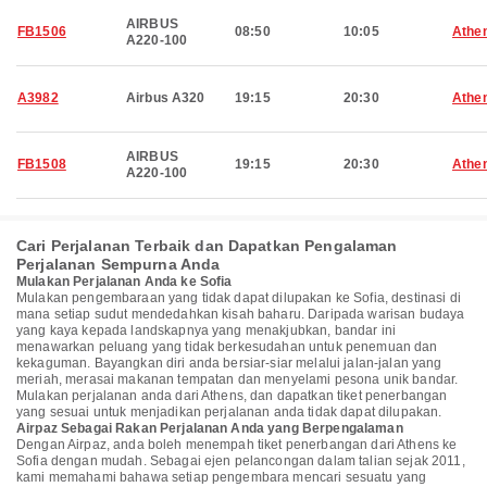
AIRBUS
FB1506
08:50
10:05
Athe
A220-100
A3982
Airbus A320
19:15
20:30
Athe
AIRBUS
FB1508
19:15
20:30
Athe
A220-100
Cari Perjalanan Terbaik dan Dapatkan Pengalaman
Perjalanan Sempurna Anda
Mulakan Perjalanan Anda ke Sofia
Mulakan pengembaraan yang tidak dapat dilupakan ke Sofia, destinasi di
mana setiap sudut mendedahkan kisah baharu. Daripada warisan budaya
yang kaya kepada landskapnya yang menakjubkan, bandar ini
menawarkan peluang yang tidak berkesudahan untuk penemuan dan
kekaguman. Bayangkan diri anda bersiar-siar melalui jalan-jalan yang
meriah, merasai makanan tempatan dan menyelami pesona unik bandar.
Mulakan perjalanan anda dari Athens, dan dapatkan tiket penerbangan
yang sesuai untuk menjadikan perjalanan anda tidak dapat dilupakan.
Airpaz Sebagai Rakan Perjalanan Anda yang Berpengalaman
Dengan Airpaz, anda boleh menempah tiket penerbangan dari Athens ke
Sofia dengan mudah. Sebagai ejen pelancongan dalam talian sejak 2011,
kami memahami bahawa setiap pengembara mencari sesuatu yang