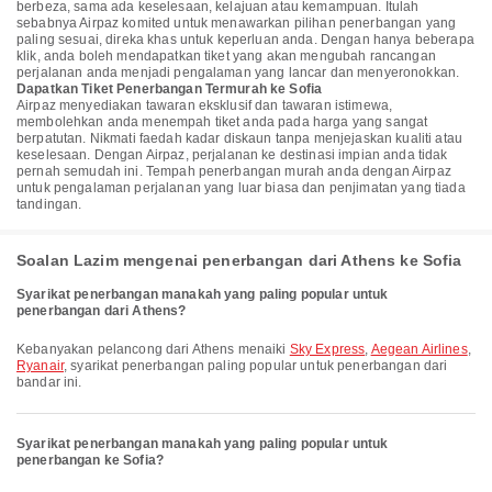
berbeza, sama ada keselesaan, kelajuan atau kemampuan. Itulah
sebabnya Airpaz komited untuk menawarkan pilihan penerbangan yang
paling sesuai, direka khas untuk keperluan anda. Dengan hanya beberapa
klik, anda boleh mendapatkan tiket yang akan mengubah rancangan
perjalanan anda menjadi pengalaman yang lancar dan menyeronokkan.
Dapatkan Tiket Penerbangan Termurah ke Sofia
Airpaz menyediakan tawaran eksklusif dan tawaran istimewa,
membolehkan anda menempah tiket anda pada harga yang sangat
berpatutan. Nikmati faedah kadar diskaun tanpa menjejaskan kualiti atau
keselesaan. Dengan Airpaz, perjalanan ke destinasi impian anda tidak
pernah semudah ini. Tempah penerbangan murah anda dengan Airpaz
untuk pengalaman perjalanan yang luar biasa dan penjimatan yang tiada
tandingan.
Soalan Lazim mengenai penerbangan dari Athens ke Sofia
Syarikat penerbangan manakah yang paling popular untuk
penerbangan dari Athens?
Kebanyakan pelancong dari Athens menaiki
Sky Express
,
Aegean Airlines
,
Ryanair
, syarikat penerbangan paling popular untuk penerbangan dari
bandar ini.
Syarikat penerbangan manakah yang paling popular untuk
penerbangan ke Sofia?