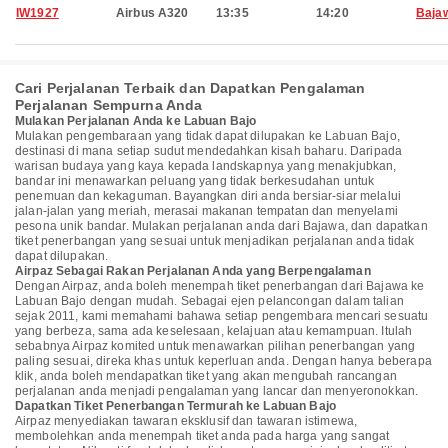
IW1927
Airbus A320
13:35
14:20
Baja
Cari Perjalanan Terbaik dan Dapatkan Pengalaman
Perjalanan Sempurna Anda
Mulakan Perjalanan Anda ke Labuan Bajo
Mulakan pengembaraan yang tidak dapat dilupakan ke Labuan Bajo,
destinasi di mana setiap sudut mendedahkan kisah baharu. Daripada
warisan budaya yang kaya kepada landskapnya yang menakjubkan,
bandar ini menawarkan peluang yang tidak berkesudahan untuk
penemuan dan kekaguman. Bayangkan diri anda bersiar-siar melalui
jalan-jalan yang meriah, merasai makanan tempatan dan menyelami
pesona unik bandar. Mulakan perjalanan anda dari Bajawa, dan dapatkan
tiket penerbangan yang sesuai untuk menjadikan perjalanan anda tidak
dapat dilupakan.
Airpaz Sebagai Rakan Perjalanan Anda yang Berpengalaman
Dengan Airpaz, anda boleh menempah tiket penerbangan dari Bajawa ke
Labuan Bajo dengan mudah. Sebagai ejen pelancongan dalam talian
sejak 2011, kami memahami bahawa setiap pengembara mencari sesuatu
yang berbeza, sama ada keselesaan, kelajuan atau kemampuan. Itulah
sebabnya Airpaz komited untuk menawarkan pilihan penerbangan yang
paling sesuai, direka khas untuk keperluan anda. Dengan hanya beberapa
klik, anda boleh mendapatkan tiket yang akan mengubah rancangan
perjalanan anda menjadi pengalaman yang lancar dan menyeronokkan.
Dapatkan Tiket Penerbangan Termurah ke Labuan Bajo
Airpaz menyediakan tawaran eksklusif dan tawaran istimewa,
membolehkan anda menempah tiket anda pada harga yang sangat