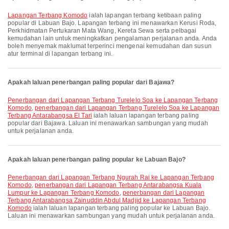
Lapangan Terbang Komodo
ialah lapangan terbang ketibaan paling
popular di Labuan Bajo. Lapangan terbang ini menawarkan Kerusi Roda,
Perkhidmatan Pertukaran Mata Wang, Kereta Sewa serta pelbagai
kemudahan lain untuk meningkatkan pengalaman perjalanan anda. Anda
boleh menyemak maklumat terperinci mengenai kemudahan dan susun
atur terminal di lapangan terbang ini.
Apakah laluan penerbangan paling popular dari Bajawa?
penerbangan dari Lapangan Terbang Turelelo Soa ke Lapangan Terbang
Komodo
,
penerbangan dari Lapangan Terbang Turelelo Soa ke Lapangan
Terbang Antarabangsa El Tari
ialah laluan lapangan terbang paling
popular dari Bajawa. Laluan ini menawarkan sambungan yang mudah
untuk perjalanan anda.
Apakah laluan penerbangan paling popular ke Labuan Bajo?
penerbangan dari Lapangan Terbang Ngurah Rai ke Lapangan Terbang
Komodo
,
penerbangan dari Lapangan Terbang Antarabangsa Kuala
Lumpur ke Lapangan Terbang Komodo
,
penerbangan dari Lapangan
Terbang Antarabangsa Zainuddin Abdul Madjid ke Lapangan Terbang
Komodo
ialah laluan lapangan terbang paling popular ke Labuan Bajo.
Laluan ini menawarkan sambungan yang mudah untuk perjalanan anda.