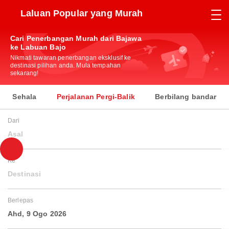
Laluan Popular yang Murah
Cari Penerbangan Murah dari Bajawa
ke Labuan Bajo
Nikmati tawaran penerbangan eksklusif ke
destinasi pilihan anda. Mula tempahan
sekarang!
Sehala
Perjalanan Pergi-Balik
Berbilang bandar
Dari
Asal
Ke
Destinasi
Berlepas
Ahd, 9 Ogo 2026