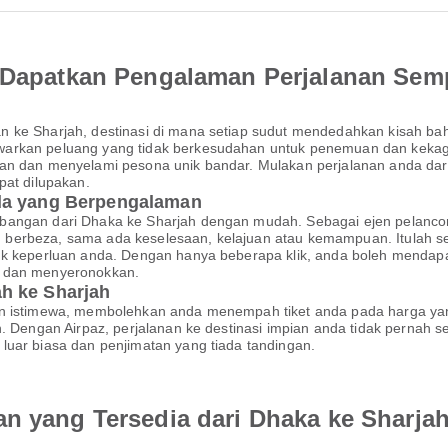
an Dapatkan Pengalaman Perjalanan Se
n ke Sharjah, destinasi di mana setiap sudut mendedahkan kisah ba
arkan peluang yang tidak berkesudahan untuk penemuan dan kekagum
tan dan menyelami pesona unik bandar. Mulakan perjalanan anda dar
pat dilupakan.
nda yang Berpengalaman
bangan dari Dhaka ke Sharjah dengan mudah. Sebagai ejen pelanco
berbeza, sama ada keselesaan, kelajuan atau kemampuan. Itulah s
tuk keperluan anda. Dengan hanya beberapa klik, anda boleh menda
r dan menyeronokkan.
h ke Sharjah
an istimewa, membolehkan anda menempah tiket anda pada harga yan
an. Dengan Airpaz, perjalanan ke destinasi impian anda tidak perna
luar biasa dan penjimatan yang tiada tandingan.
an yang Tersedia dari Dhaka ke Sharja