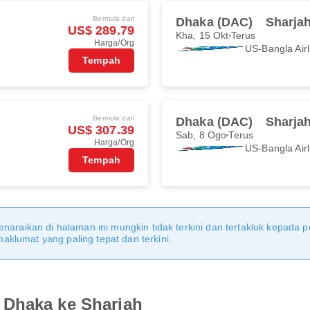
Bermula dari
Dhaka (DAC)
Sharja
US$ 289.79
Kha, 15 Okt
Terus
Harga/Org
US-Bangla Airl
Tempah
Bermula dari
Dhaka (DAC)
Sharja
US$ 307.39
Sab, 8 Ogo
Terus
Harga/Org
US-Bangla Airl
Tempah
naraikan di halaman ini mungkin tidak terkini dan tertakluk kepada p
klumat yang paling tepat dan terkini.
 Dhaka ke Sharjah