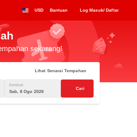
USD
Bantuan
Log Masuk/ Daftar
jah
 tempahan sekarang!
Lihat Senarai Tempahan
Kembali
Cari
Sab, 8 Ogo 2026