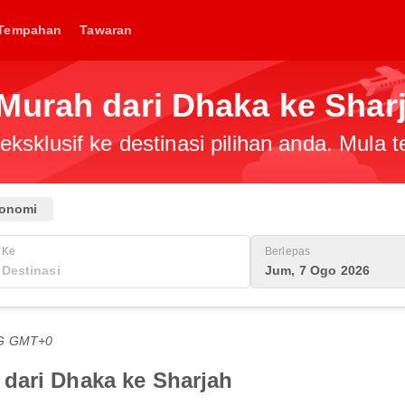
Tempahan
Tawaran
Murah dari Dhaka ke Shar
ksklusif ke destinasi pilihan anda. Mula
onomi
Ke
Berlepas
Jum, 7 Ogo 2026
TG GMT+0
dari Dhaka ke Sharjah