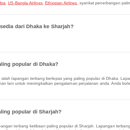
abia
,
US-Bangla Airlines
,
Ethiopian Airlines
, syarikat penerbangan palin
sedia dari Dhaka ke Sharjah?
ling popular di Dhaka?
l
ialah lapangan terbang berlepas yang paling popular di Dhaka. Lapa
ahan lain untuk meningkatkan pengalaman perjalanan anda. Anda bo
ling popular di Sharjah?
pangan terbang ketibaan paling popular di Sharjah. Lapangan terban