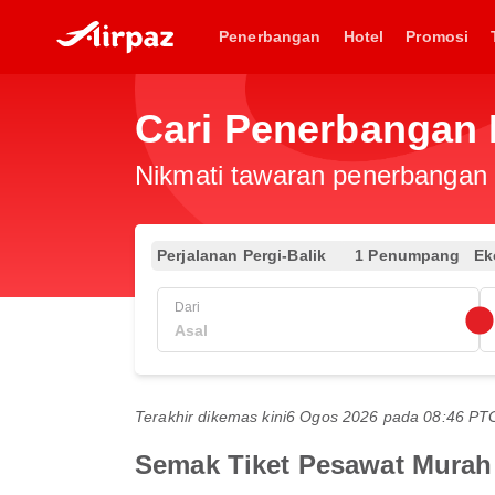
Penerbangan
Hotel
Promosi
Cari Penerbangan 
Nikmati tawaran penerbangan e
Perjalanan Pergi-Balik
1 Penumpang
Ek
Dari
Terakhir dikemas kini
6 Ogos 2026 pada 08:46 P
Semak Tiket Pesawat Murah 