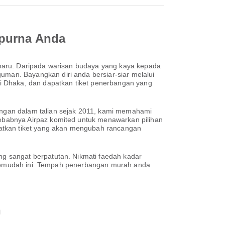
mpurna Anda
haru. Daripada warisan budaya yang kaya kepada
an. Bayangkan diri anda bersiar-siar melalui
i Dhaka, dan dapatkan tiket penerbangan yang
ngan dalam talian sejak 2011, kami memahami
ebabnya Airpaz komited untuk menawarkan pilihan
patkan tiket yang akan mengubah rancangan
g sangat berpatutan. Nikmati faedah kadar
h semudah ini. Tempah penerbangan murah anda
h