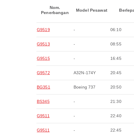
Nom.
Model Pesawat
Berlep
Penerbangan
G9519
-
06:10
G9513
-
08:55
G9515
-
16:45
G9572
A32N-174Y
20:45
BG351
Boeing 737
20:50
BS345
-
21:30
G9511
-
22:40
G9511
-
22:45