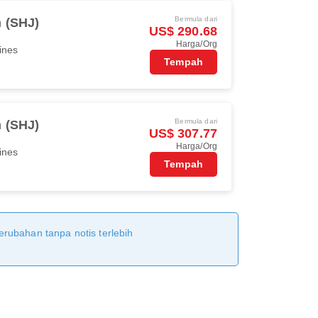
Bermula dari
h (SHJ)
US$ 290.68
Harga/Org
ines
Tempah
Bermula dari
h (SHJ)
US$ 307.77
Harga/Org
ines
Tempah
erubahan tanpa notis terlebih