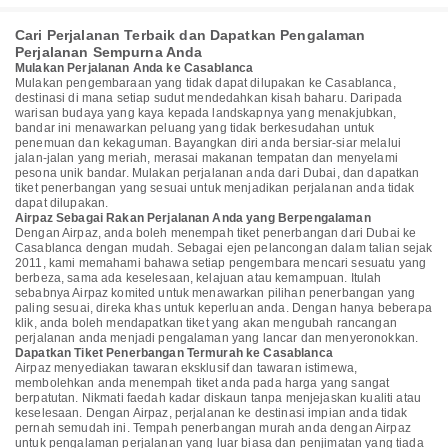
Cari Perjalanan Terbaik dan Dapatkan Pengalaman
Perjalanan Sempurna Anda
Mulakan Perjalanan Anda ke Casablanca
Mulakan pengembaraan yang tidak dapat dilupakan ke Casablanca,
destinasi di mana setiap sudut mendedahkan kisah baharu. Daripada
warisan budaya yang kaya kepada landskapnya yang menakjubkan,
bandar ini menawarkan peluang yang tidak berkesudahan untuk
penemuan dan kekaguman. Bayangkan diri anda bersiar-siar melalui
jalan-jalan yang meriah, merasai makanan tempatan dan menyelami
pesona unik bandar. Mulakan perjalanan anda dari Dubai, dan dapatkan
tiket penerbangan yang sesuai untuk menjadikan perjalanan anda tidak
dapat dilupakan.
Airpaz Sebagai Rakan Perjalanan Anda yang Berpengalaman
Dengan Airpaz, anda boleh menempah tiket penerbangan dari Dubai ke
Casablanca dengan mudah. Sebagai ejen pelancongan dalam talian sejak
2011, kami memahami bahawa setiap pengembara mencari sesuatu yang
berbeza, sama ada keselesaan, kelajuan atau kemampuan. Itulah
sebabnya Airpaz komited untuk menawarkan pilihan penerbangan yang
paling sesuai, direka khas untuk keperluan anda. Dengan hanya beberapa
klik, anda boleh mendapatkan tiket yang akan mengubah rancangan
perjalanan anda menjadi pengalaman yang lancar dan menyeronokkan.
Dapatkan Tiket Penerbangan Termurah ke Casablanca
Airpaz menyediakan tawaran eksklusif dan tawaran istimewa,
membolehkan anda menempah tiket anda pada harga yang sangat
berpatutan. Nikmati faedah kadar diskaun tanpa menjejaskan kualiti atau
keselesaan. Dengan Airpaz, perjalanan ke destinasi impian anda tidak
pernah semudah ini. Tempah penerbangan murah anda dengan Airpaz
untuk pengalaman perjalanan yang luar biasa dan penjimatan yang tiada