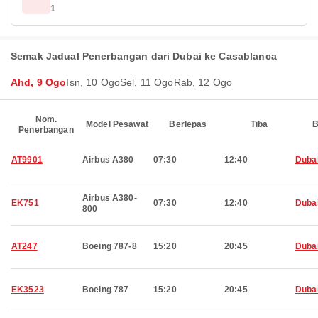
1
Semak Jadual Penerbangan dari Dubai ke Casablanca
Ahd, 9 Ogo
Isn, 10 Ogo
Sel, 11 Ogo
Rab, 12 Ogo
Nom.
Model Pesawat
Berlepas
Tiba
B
Penerbangan
AT9901
Airbus A380
07:30
12:40
Duba
Airbus A380-
EK751
07:30
12:40
Duba
800
AT247
Boeing 787-8
15:20
20:45
Duba
EK3523
Boeing 787
15:20
20:45
Duba