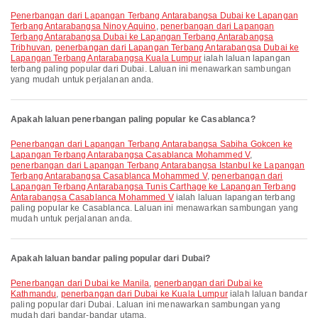
penerbangan dari Lapangan Terbang Antarabangsa Dubai ke Lapangan
Terbang Antarabangsa Ninoy Aquino
,
penerbangan dari Lapangan
Terbang Antarabangsa Dubai ke Lapangan Terbang Antarabangsa
Tribhuvan
,
penerbangan dari Lapangan Terbang Antarabangsa Dubai ke
Lapangan Terbang Antarabangsa Kuala Lumpur
ialah laluan lapangan
terbang paling popular dari Dubai. Laluan ini menawarkan sambungan
yang mudah untuk perjalanan anda.
Apakah laluan penerbangan paling popular ke Casablanca?
penerbangan dari Lapangan Terbang Antarabangsa Sabiha Gokcen ke
Lapangan Terbang Antarabangsa Casablanca Mohammed V
,
penerbangan dari Lapangan Terbang Antarabangsa Istanbul ke Lapangan
Terbang Antarabangsa Casablanca Mohammed V
,
penerbangan dari
Lapangan Terbang Antarabangsa Tunis Carthage ke Lapangan Terbang
Antarabangsa Casablanca Mohammed V
ialah laluan lapangan terbang
paling popular ke Casablanca. Laluan ini menawarkan sambungan yang
mudah untuk perjalanan anda.
Apakah laluan bandar paling popular dari Dubai?
penerbangan dari Dubai ke Manila
,
penerbangan dari Dubai ke
Kathmandu
,
penerbangan dari Dubai ke Kuala Lumpur
ialah laluan bandar
paling popular dari Dubai. Laluan ini menawarkan sambungan yang
mudah dari bandar-bandar utama.