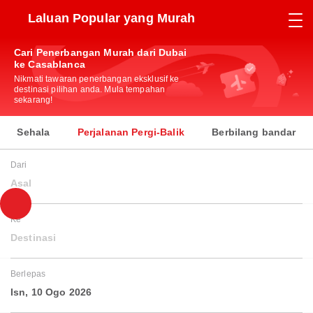
Laluan Popular yang Murah
Cari Penerbangan Murah dari Dubai
ke Casablanca
Nikmati tawaran penerbangan eksklusif ke
destinasi pilihan anda. Mula tempahan
sekarang!
Sehala
Perjalanan Pergi-Balik
Berbilang bandar
Dari
Asal
Ke
Destinasi
Berlepas
Isn, 10 Ogo 2026