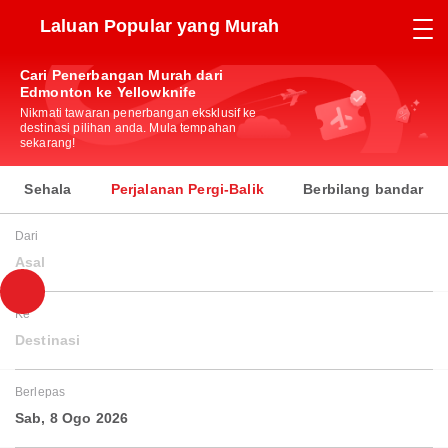
Laluan Popular yang Murah
Cari Penerbangan Murah dari
Edmonton ke Yellowknife
Nikmati tawaran penerbangan eksklusif ke
destinasi pilihan anda. Mula tempahan
sekarang!
Sehala
Perjalanan Pergi-Balik
Berbilang bandar
Dari
Asal
Ke
Destinasi
Berlepas
Sab, 8 Ogo 2026