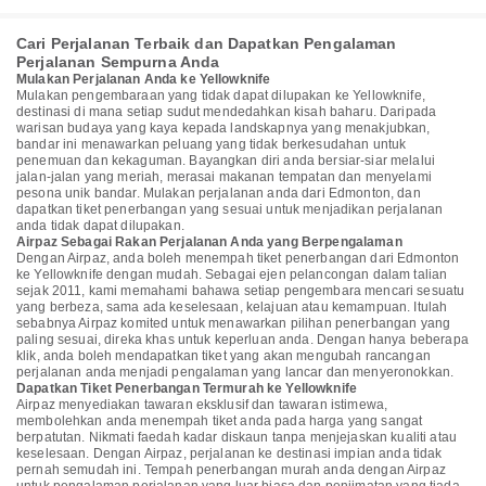
Cari Perjalanan Terbaik dan Dapatkan Pengalaman
Perjalanan Sempurna Anda
Mulakan Perjalanan Anda ke Yellowknife
Mulakan pengembaraan yang tidak dapat dilupakan ke Yellowknife,
destinasi di mana setiap sudut mendedahkan kisah baharu. Daripada
warisan budaya yang kaya kepada landskapnya yang menakjubkan,
bandar ini menawarkan peluang yang tidak berkesudahan untuk
penemuan dan kekaguman. Bayangkan diri anda bersiar-siar melalui
jalan-jalan yang meriah, merasai makanan tempatan dan menyelami
pesona unik bandar. Mulakan perjalanan anda dari Edmonton, dan
dapatkan tiket penerbangan yang sesuai untuk menjadikan perjalanan
anda tidak dapat dilupakan.
Airpaz Sebagai Rakan Perjalanan Anda yang Berpengalaman
Dengan Airpaz, anda boleh menempah tiket penerbangan dari Edmonton
ke Yellowknife dengan mudah. Sebagai ejen pelancongan dalam talian
sejak 2011, kami memahami bahawa setiap pengembara mencari sesuatu
yang berbeza, sama ada keselesaan, kelajuan atau kemampuan. Itulah
sebabnya Airpaz komited untuk menawarkan pilihan penerbangan yang
paling sesuai, direka khas untuk keperluan anda. Dengan hanya beberapa
klik, anda boleh mendapatkan tiket yang akan mengubah rancangan
perjalanan anda menjadi pengalaman yang lancar dan menyeronokkan.
Dapatkan Tiket Penerbangan Termurah ke Yellowknife
Airpaz menyediakan tawaran eksklusif dan tawaran istimewa,
membolehkan anda menempah tiket anda pada harga yang sangat
berpatutan. Nikmati faedah kadar diskaun tanpa menjejaskan kualiti atau
keselesaan. Dengan Airpaz, perjalanan ke destinasi impian anda tidak
pernah semudah ini. Tempah penerbangan murah anda dengan Airpaz