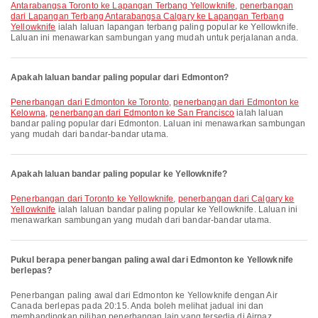
Antarabangsa Toronto ke Lapangan Terbang Yellowknife
,
penerbangan
dari Lapangan Terbang Antarabangsa Calgary ke Lapangan Terbang
Yellowknife
ialah laluan lapangan terbang paling popular ke Yellowknife.
Laluan ini menawarkan sambungan yang mudah untuk perjalanan anda.
Apakah laluan bandar paling popular dari Edmonton?
penerbangan dari Edmonton ke Toronto
,
penerbangan dari Edmonton ke
Kelowna
,
penerbangan dari Edmonton ke San Francisco
ialah laluan
bandar paling popular dari Edmonton. Laluan ini menawarkan sambungan
yang mudah dari bandar-bandar utama.
Apakah laluan bandar paling popular ke Yellowknife?
penerbangan dari Toronto ke Yellowknife
,
penerbangan dari Calgary ke
Yellowknife
ialah laluan bandar paling popular ke Yellowknife. Laluan ini
menawarkan sambungan yang mudah dari bandar-bandar utama.
Pukul berapa penerbangan paling awal dari Edmonton ke Yellowknife
berlepas?
Penerbangan paling awal dari Edmonton ke Yellowknife dengan Air
Canada berlepas pada 20:15. Anda boleh melihat jadual ini dan
membandingkan pilihan penerbangan lain yang tersedia di Airpaz.