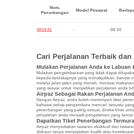
Nom.
Model Pesawat
Berlep
Penerbangan
IW1831
-
08:30
Cari Perjalanan Terbaik d
Mulakan Perjalanan Anda ke Labuan 
Mulakan pengembaraan yang tidak dapat dilupaka
kepada landskapnya yang menakjubkan, bandar in
melalui jalan-jalan yang meriah, merasai makana
yang sesuai untuk menjadikan perjalanan anda tid
Airpaz Sebagai Rakan Perjalanan A
Dengan Airpaz, anda boleh menempah tiket pene
bahawa setiap pengembara mencari sesuatu yang 
penerbangan yang paling sesuai, direka khas un
perjalanan anda menjadi pengalaman yang lanca
Dapatkan Tiket Penerbangan Termura
Airpaz menyediakan tawaran eksklusif dan tawar
diskaun tanpa menjejaskan kualiti atau keselesa