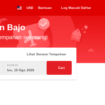
USD
Bantuan
Log Masuk/ Daftar
n Bajo
 tempahan sekarang!
Lihat Senarai Tempahan
Kembali
Cari
Isn, 10 Ogo 2026