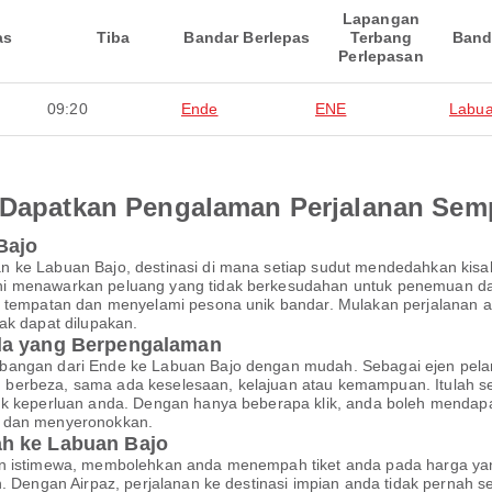
Lapangan
as
Tiba
Bandar Berlepas
Terbang
Band
Perlepasan
09:20
Ende
ENE
Labua
an Dapatkan Pengalaman Perjalanan Se
Bajo
n ke Labuan Bajo, destinasi di mana setiap sudut mendedahkan kisa
i menawarkan peluang yang tidak berkesudahan untuk penemuan dan
n tempatan dan menyelami pesona unik bandar. Mulakan perjalanan a
ak dapat dilupakan.
nda yang Berpengalaman
rbangan dari Ende ke Labuan Bajo dengan mudah. Sebagai ejen pela
berbeza, sama ada keselesaan, kelajuan atau kemampuan. Itulah s
tuk keperluan anda. Dengan hanya beberapa klik, anda boleh menda
r dan menyeronokkan.
h ke Labuan Bajo
an istimewa, membolehkan anda menempah tiket anda pada harga yan
an. Dengan Airpaz, perjalanan ke destinasi impian anda tidak perna