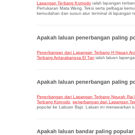
Lapangan Terbang Komodo
ialah lapangan terba
Pertukaran Mata Wang, Teksi serta pelbagai kem
kemudahan dan susun atur terminal di lapangan te
Apakah laluan penerbangan paling po
penerbangan dari Lapangan Terbang H Hasan 
Terbang Antarabangsa El Tari
ialah laluan lapang
Apakah laluan penerbangan paling p
penerbangan dari Lapangan Terbang Ngurah Ra
Terbang Komodo
,
penerbangan dari Lapangan Te
popular ke Labuan Bajo. Laluan ini menawarkan 
Apakah laluan bandar paling popular