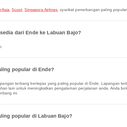
irAsia
,
Scoot
,
Singapore Airlines
, syarikat penerbangan paling popular
sedia dari Ende ke Labuan Bajo?
o.
ling popular di Ende?
apangan terbang berlepas yang paling popular di Ende. Lapangan 
ahan lain untuk meningkatkan pengalaman perjalanan anda. Anda bol
rbang ini.
ling popular di Labuan Bajo?