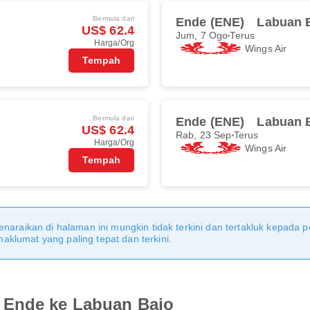
Bermula dari
Ende (ENE)
Labuan B
US$ 62.4
Jum, 7 Ogo
Terus
Harga/Org
Wings Air
Tempah
Bermula dari
Ende (ENE)
Labuan B
US$ 62.4
Rab, 23 Sep
Terus
Harga/Org
Wings Air
Tempah
naraikan di halaman ini mungkin tidak terkini dan tertakluk kepada p
klumat yang paling tepat dan terkini.
 Ende ke Labuan Bajo