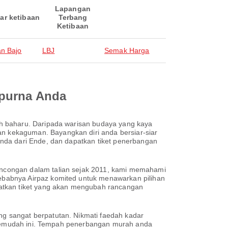
Lapangan
ar ketibaan
Terbang
Ketibaan
n Bajo
LBJ
Semak Harga
mpurna Anda
h baharu. Daripada warisan budaya yang kaya
 kekaguman. Bayangkan diri anda bersiar-siar
nda dari Ende, dan dapatkan tiket penerbangan
ncongan dalam talian sejak 2011, kami memahami
ebabnya Airpaz komited untuk menawarkan pilihan
patkan tiket yang akan mengubah rancangan
g sangat berpatutan. Nikmati faedah kadar
h semudah ini. Tempah penerbangan murah anda