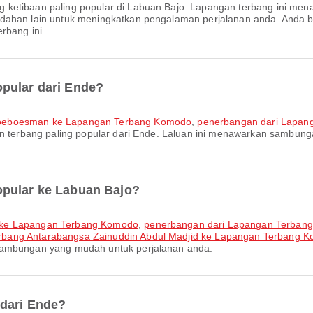
ng ketibaan paling popular di Labuan Bajo. Lapangan terbang ini 
udahan lain untuk meningkatkan pengalaman perjalanan anda. Anda
rbang ini.
pular dari Ende?
Aroeboesman ke Lapangan Terbang Komodo
,
penerbangan dari Lapan
an terbang paling popular dari Ende. Laluan ini menawarkan sambun
opular ke Labuan Bajo?
i ke Lapangan Terbang Komodo
,
penerbangan dari Lapangan Terbang
rbang Antarabangsa Zainuddin Abdul Madjid ke Lapangan Terbang 
sambungan yang mudah untuk perjalanan anda.
 dari Ende?