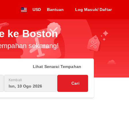
USD
Bantuan
Log Masuk/ Daftar
e ke Boston
 tempahan sekarang!
Lihat Senarai Tempahan
Kembali
Cari
Isn, 10 Ogo 2026