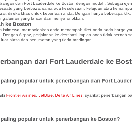
bangan dari Fort Lauderdale ke Boston dengan mudah. Sebagai ejen 
uatu yang berbeza, sama ada keselesaan, kelajuan atau kemampuan
ai, direka khas untuk keperluan anda. Dengan hanya beberapa klik,
engalaman yang lancar dan menyeronokkan.
ah ke Boston
an istimewa, membolehkan anda menempah tiket anda pada harga yan
an. Dengan Airpaz, perjalanan ke destinasi impian anda tidak perna
luar biasa dan penjimatan yang tiada tandingan.
erbangan dari Fort Lauderdale ke Bos
paling popular untuk penerbangan dari Fort Laude
aiki
Frontier Airlines
,
JetBlue
,
Delta Air Lines
, syarikat penerbangan pa
paling popular untuk penerbangan ke Boston?