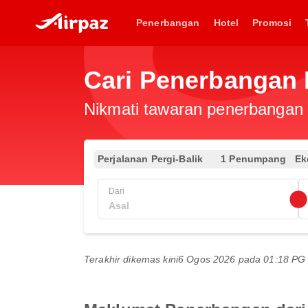
Penerbangan
Hotel
Promosi
Cari Penerbangan 
Nikmati tawaran penerbangan e
Perjalanan Pergi-Balik
1 Penumpang
Ek
Dari
Terakhir dikemas kini
6 Ogos 2026 pada 01:18 P