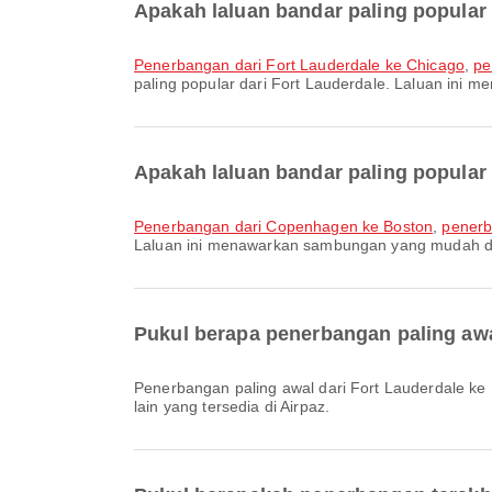
Apakah laluan bandar paling popular 
penerbangan dari Fort Lauderdale ke Chicago
,
pe
paling popular dari Fort Lauderdale. Laluan in
Apakah laluan bandar paling popular
penerbangan dari Copenhagen ke Boston
,
penerb
Laluan ini menawarkan sambungan yang mudah d
Pukul berapa penerbangan paling awa
Penerbangan paling awal dari Fort Lauderdale ke Boston dengan JetBlue berlepas pada 06:00. Anda boleh melihat jadual ini dan membandingkan pilihan penerbangan
lain yang tersedia di Airpaz.