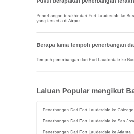
Pukul berapakah penerbangan terakh
Penerbangan terakhir dari Fort Lauderdale ke Boston dengan JetBlue berlepas pada 21:10. Anda boleh melihat jadual ini dan membandingkan pilihan penerbangan lain
yang tersedia di Airpaz.
Berapa lama tempoh penerbangan dar
Tempoh penerbangan dari Fort Lauderdale ke Bost
Laluan Popular mengikut Ba
Penerbangan Dari Fort Lauderdale ke Chicago
Penerbangan Dari Fort Lauderdale ke San Jos
Penerbangan Dari Fort Lauderdale ke Atlanta