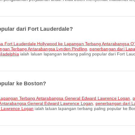
pular dari Fort Lauderdale?
sa Fort Lauderdale Hollywood ke Lapangan Terbang Antarabangsa O
ngan Terbang Antarabangsa Lynden Pindling
,
penerbangan dari Lapa
ladelphia
ialah laluan lapangan terbang paling popular dari Fort L
opular ke Boston?
 Lapangan Terbang Antarabangsa General Edward Lawrence Logan
,
p
 Antarabangsa General Edward Lawrence Logan
,
penerbangan dari L
d Lawrence Logan
ialah laluan lapangan terbang paling popular ke 