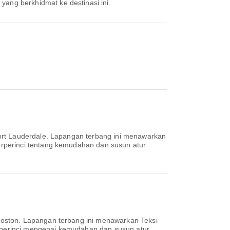
 yang berkhidmat ke destinasi ini.
Fort Lauderdale. Lapangan terbang ini menawarkan
rperinci tentang kemudahan dan susun atur
 Boston. Lapangan terbang ini menawarkan Teksi
perinci mengenai kemudahan dan susun atur