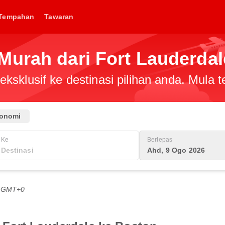
Tempahan
Tawaran
Murah dari Fort Lauderdal
ksklusif ke destinasi pilihan anda. Mula
onomi
Ke
Berlepas
Ahd, 9 Ogo 2026
G GMT+0