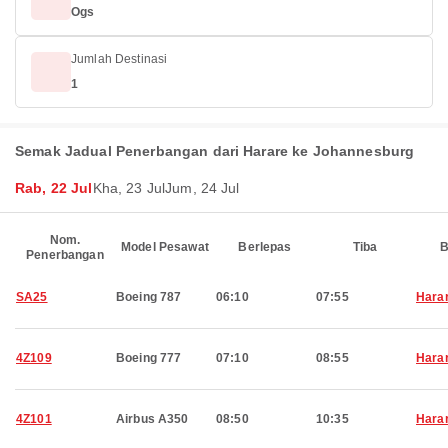
Ogs
Jumlah Destinasi
1
Semak Jadual Penerbangan dari Harare ke Johannesburg
Rab, 22 Jul
Kha, 23 Jul
Jum, 24 Jul
Nom.
Model Pesawat
Berlepas
Tiba
B
Penerbangan
SA25
Boeing 787
06:10
07:55
Hara
4Z109
Boeing 777
07:10
08:55
Hara
4Z101
Airbus A350
08:50
10:35
Hara