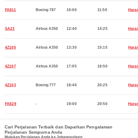
FA811
Boeing 787
10:00
11:50
Hara
SA23
Airbus A350
12:40
14:25
Hara
4Z105
Airbus A350
13:30
15:15
Hara
4Z107
Airbus A350
17:05
18:50
Hara
4Z103
Boeing 777
18:40
20:25
Hara
FA829
-
19:00
20:50
Hara
Cari Perjalanan Terbaik dan Dapatkan Pengalaman
Perjalanan Sempurna Anda
Mulakan Perjalanan Anda ke Johannesburg