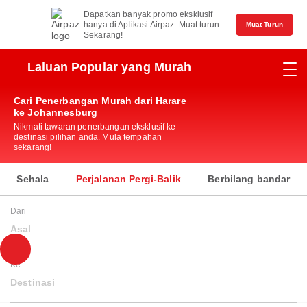
Dapatkan banyak promo eksklusif
hanya di Aplikasi Airpaz. Muat turun
Muat Turun
Sekarang!
Laluan Popular yang Murah
Cari Penerbangan Murah dari Harare
ke Johannesburg
Nikmati tawaran penerbangan eksklusif ke
destinasi pilihan anda. Mula tempahan
sekarang!
Sehala
Perjalanan Pergi-Balik
Berbilang bandar
Dari
Asal
Ke
Destinasi