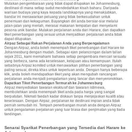
Mulakan pengembaraan yang tidak dapat dilupakan ke Johannesburg,
destinasi di mana setiap sudut mendedahkan kisah baharu. Daripada
warisan budaya yang kaya kepada landskapnya yang menakjubkan,
bandar ini menawarkan peluang yang tidak berkesudahan untuk
penemuan dan kekaguman. Bayangkan diri anda bersiar-siar melalui
jalan-jalan yang meriah, merasai makanan tempatan dan menyelami
pesona unik bandar. Mulakan perjalanan anda dari Harare, dan dapatkan
tiket penerbangan yang sesuai untuk menjadikan perjalanan anda tidak
dapat dilupakan.
Airpaz Sebagai Rakan Perjalanan Anda yang Berpengalaman
Dengan Airpaz, anda boleh menempah tiket penerbangan dari Harare ke
Johannesburg dengan mudah. Sebagai ejen pelancongan dalam talian
sejak 2011, kami memahami bahawa setiap pengembara mencari sesuatu
yang berbeza, sama ada keselesaan, kelajuan atau kemampuan. Itulah
sebabnya Airpaz komited untuk menawarkan pilihan penerbangan yang
paling sesuai, direka khas untuk keperluan anda. Dengan hanya beberapa
klik, anda boleh mendapatkan tiket yang akan mengubah rancangan
perjalanan anda menjadi pengalaman yang lancar dan menyeronokkan.
Dapatkan Tiket Penerbangan Termurah ke Johannesburg
Airpaz menyediakan tawaran eksklusif dan tawaran istimewa,
membolehkan anda menempah tiket anda pada harga yang sangat
berpatutan. Nikmati faedah kadar diskaun tanpa menjejaskan kualiti atau
keselesaan. Dengan Airpaz, perjalanan ke destinasi impian anda tidak
pernah semudah ini. Tempah penerbangan murah anda dengan Airpaz
untuk pengalaman perjalanan yang luar biasa dan penjimatan yang tiada
tandingan.
Senarai Syarikat Penerbangan yang Tersedia dari Harare ke