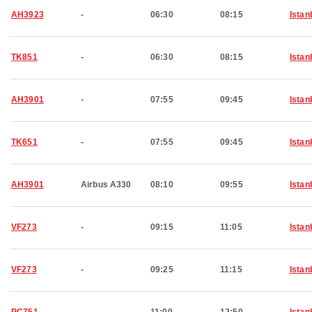
AH3923
-
06:30
08:15
Istan
TK851
-
06:30
08:15
Istan
AH3901
-
07:55
09:45
Istan
TK651
-
07:55
09:45
Istan
AH3901
Airbus A330
08:10
09:55
Istan
VF273
-
09:15
11:05
Istan
VF273
-
09:25
11:15
Istan