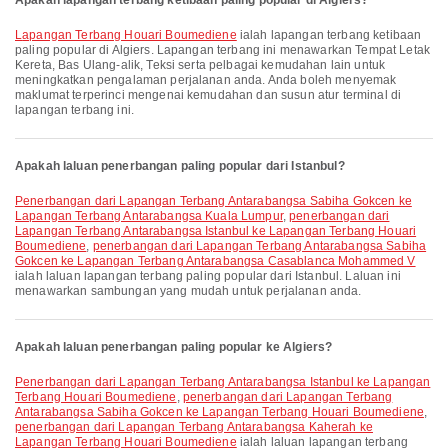
Apakah lapangan terbang ketibaan paling popular di Algiers?
Lapangan Terbang Houari Boumediene
ialah lapangan terbang ketibaan
paling popular di Algiers. Lapangan terbang ini menawarkan Tempat Letak
Kereta, Bas Ulang-alik, Teksi serta pelbagai kemudahan lain untuk
meningkatkan pengalaman perjalanan anda. Anda boleh menyemak
maklumat terperinci mengenai kemudahan dan susun atur terminal di
lapangan terbang ini.
Apakah laluan penerbangan paling popular dari Istanbul?
penerbangan dari Lapangan Terbang Antarabangsa Sabiha Gokcen ke
Lapangan Terbang Antarabangsa Kuala Lumpur
,
penerbangan dari
Lapangan Terbang Antarabangsa Istanbul ke Lapangan Terbang Houari
Boumediene
,
penerbangan dari Lapangan Terbang Antarabangsa Sabiha
Gokcen ke Lapangan Terbang Antarabangsa Casablanca Mohammed V
ialah laluan lapangan terbang paling popular dari Istanbul. Laluan ini
menawarkan sambungan yang mudah untuk perjalanan anda.
Apakah laluan penerbangan paling popular ke Algiers?
penerbangan dari Lapangan Terbang Antarabangsa Istanbul ke Lapangan
Terbang Houari Boumediene
,
penerbangan dari Lapangan Terbang
Antarabangsa Sabiha Gokcen ke Lapangan Terbang Houari Boumediene
,
penerbangan dari Lapangan Terbang Antarabangsa Kaherah ke
Lapangan Terbang Houari Boumediene
ialah laluan lapangan terbang