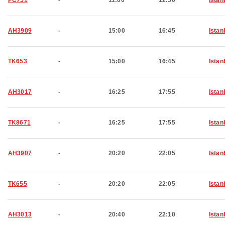
PC751
-
11:00
12:50
Istan
AH3909
-
15:00
16:45
Istan
TK653
-
15:00
16:45
Istan
AH3017
-
16:25
17:55
Istan
TK8671
-
16:25
17:55
Istan
AH3907
-
20:20
22:05
Istan
TK655
-
20:20
22:05
Istan
AH3013
-
20:40
22:10
Istan