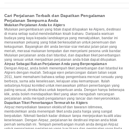
Cari Perjalanan Terbaik dan Dapatkan Pengalaman
Perjalanan Sempurna Anda
Mulakan Perjalanan Anda ke Algiers
Mulakan pengembaraan yang tidak dapat dilupakan ke Algiers, destinasi
di mana setiap sudut mendedahkan kisah baharu. Daripada warisan
budaya yang kaya kepada landskapnya yang menakjubkan, bandar ini
menawarkan peluang yang tidak berkesudahan untuk penemuan dan
kekaguman. Bayangkan diri anda bersiar-siar melalui jalan-jalan yang
meriah, merasai makanan tempatan dan menyelami pesona unik bandar.
Mulakan perjalanan anda dari Istanbul, dan dapatkan tiket penerbangan
yang sesuai untuk menjadikan perjalanan anda tidak dapat dilupakan.
Airpaz Sebagai Rakan Perjalanan Anda yang Berpengalaman
Dengan Airpaz, anda boleh menempah tiket penerbangan dari Istanbul ke
Algiers dengan mudah. Sebagai ejen pelancongan dalam talian sejak
2011, kami memahami bahawa setiap pengembara mencari sesuatu yang
berbeza, sama ada keselesaan, kelajuan atau kemampuan. Itulah
sebabnya Airpaz komited untuk menawarkan pilihan penerbangan yang
paling sesuai, direka khas untuk keperluan anda. Dengan hanya beberapa
klik, anda boleh mendapatkan tiket yang akan mengubah rancangan
perjalanan anda menjadi pengalaman yang lancar dan menyeronokkan.
Dapatkan Tiket Penerbangan Termurah ke Algiers
Airpaz menyediakan tawaran eksklusif dan tawaran istimewa,
membolehkan anda menempah tiket anda pada harga yang sangat
berpatutan. Nikmati faedah kadar diskaun tanpa menjejaskan kualiti atau
keselesaan. Dengan Airpaz, perjalanan ke destinasi impian anda tidak
pernah semudah ini. Tempah penerbangan murah anda dengan Airpaz
untuk pengalaman perjalanan yang luar biasa dan penjimatan yang tiada