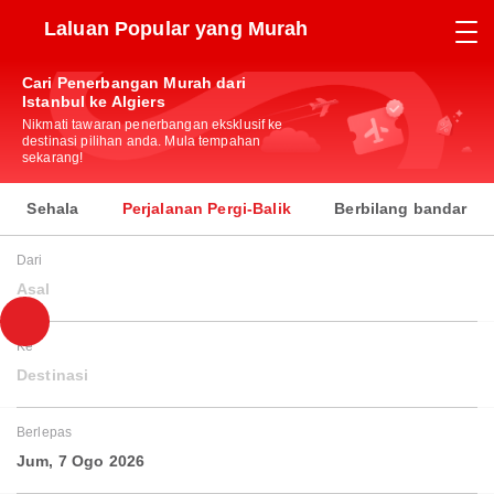
Laluan Popular yang Murah
Cari Penerbangan Murah dari
Istanbul ke Algiers
Nikmati tawaran penerbangan eksklusif ke
destinasi pilihan anda. Mula tempahan
sekarang!
Sehala
Perjalanan Pergi-Balik
Berbilang bandar
Dari
Asal
Ke
Destinasi
Berlepas
Jum, 7 Ogo 2026