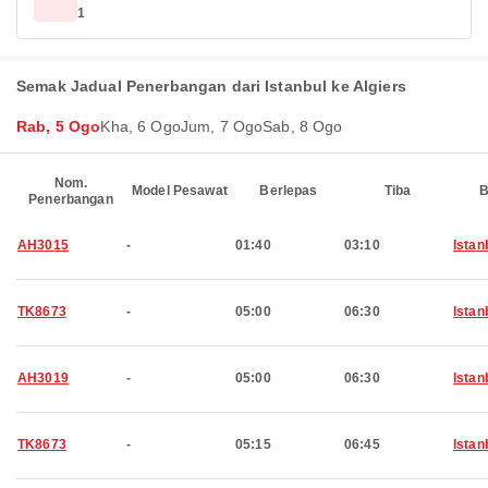
1
Semak Jadual Penerbangan dari Istanbul ke Algiers
Rab, 5 Ogo
Kha, 6 Ogo
Jum, 7 Ogo
Sab, 8 Ogo
Nom.
Model Pesawat
Berlepas
Tiba
B
Penerbangan
AH3015
-
01:40
03:10
Istan
TK8673
-
05:00
06:30
Istan
AH3019
-
05:00
06:30
Istan
TK8673
-
05:15
06:45
Istan