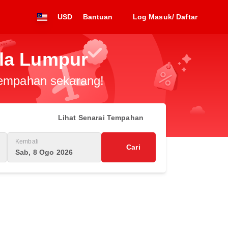
USD
Bantuan
Log Masuk/ Daftar
ala Lumpur
 tempahan sekarang!
Lihat Senarai Tempahan
Kembali
Cari
Sab, 8 Ogo 2026