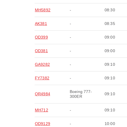
MH5892
-
08:30
AK381
-
08:35
OD399
-
09:00
OD381
-
09:00
GA9282
-
09:10
FY7382
-
09:10
Boeing 777-
QR4984
09:10
300ER
MH712
-
09:10
OD9129
-
10:00