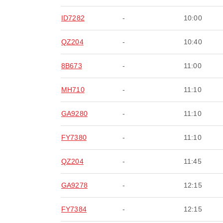
ID7282
-
10:00
QZ204
-
10:40
8B673
-
11:00
MH710
-
11:10
GA9280
-
11:10
FY7380
-
11:10
QZ204
-
11:45
GA9278
-
12:15
FY7384
-
12:15