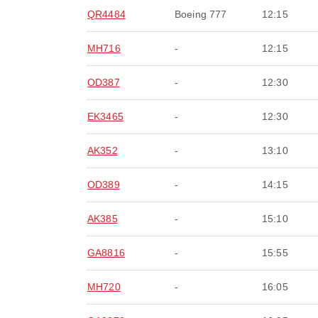
QR4484
Boeing 777
12:15
MH716
-
12:15
OD387
-
12:30
EK3465
-
12:30
AK352
-
13:10
OD389
-
14:15
AK385
-
15:10
GA8816
-
15:55
MH720
-
16:05