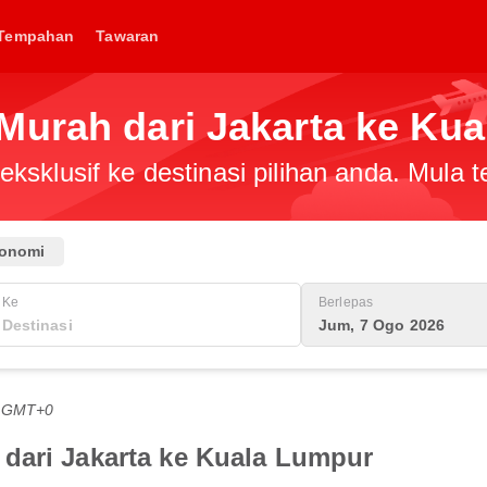
Tempahan
Tawaran
Murah dari Jakarta ke Ku
ksklusif ke destinasi pilihan anda. Mula
onomi
Ke
Berlepas
Jum, 7 Ogo 2026
G GMT+0
dari Jakarta ke Kuala Lumpur