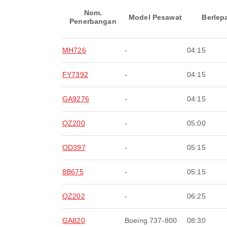
Nom.
Model Pesawat
Berlep
Penerbangan
MH726
-
04:15
FY7392
-
04:15
GA9276
-
04:15
QZ200
-
05:00
OD397
-
05:15
8B675
-
05:15
QZ202
-
06:25
GA820
Boeing 737-800
08:30