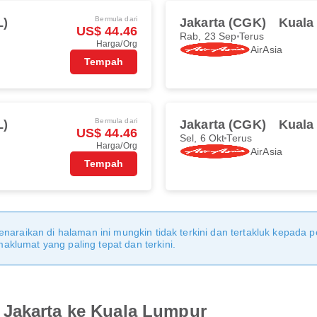
Bermula dari
L)
Jakarta (CGK)
Kuala
US$ 44.46
Rab, 23 Sep
Terus
Harga/Org
AirAsia
Tempah
Bermula dari
L)
Jakarta (CGK)
Kuala
US$ 44.46
Sel, 6 Okt
Terus
Harga/Org
AirAsia
Tempah
naraikan di halaman ini mungkin tidak terkini dan tertakluk kepada p
klumat yang paling tepat dan terkini.
 Jakarta ke Kuala Lumpur