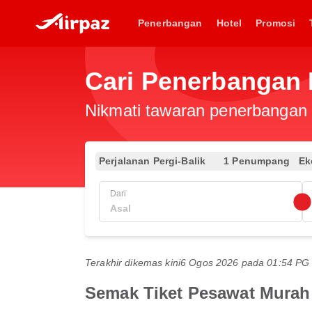
Penerbangan
Hotel
Promosi
Cari Penerbangan 
Nikmati tawaran penerbangan e
Perjalanan Pergi-Balik
1 Penumpang
Ek
Dari
Terakhir dikemas kini
6 Ogos 2026 pada 01:54 P
Semak Tiket Pesawat Murah 