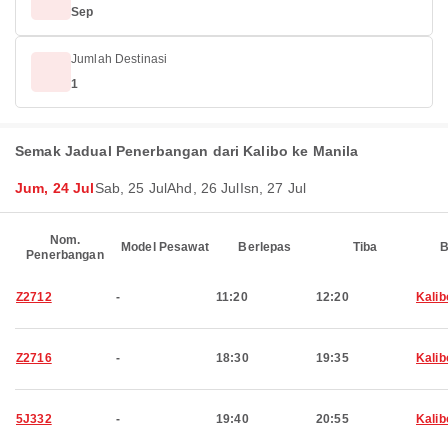
Sep
Jumlah Destinasi
1
Semak Jadual Penerbangan dari Kalibo ke Manila
Jum, 24 Jul
Sab, 25 Jul
Ahd, 26 Jul
Isn, 27 Jul
Nom.
Model Pesawat
Berlepas
Tiba
B
Penerbangan
Z2712
-
11:20
12:20
Kalib
Z2716
-
18:30
19:35
Kalib
5J332
-
19:40
20:55
Kalib