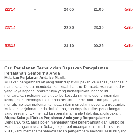
Z2714
-
20:05
21:05
Kalib
Z2714
-
22:30
23:30
Kalib
5J332
-
23:10
00:25
Kalib
Cari Perjalanan Terbaik dan Dapatkan Pengalaman
Perjalanan Sempurna Anda
Mulakan Perjalanan Anda ke Manila
Mulakan pengembaraan yang tidak dapat dilupakan ke Manila, destinasi di
mana setiap sudut mendedahkan kisah baharu. Daripada warisan budaya
yang kaya kepada landskapnya yang menakjubkan, bandar ini
menawarkan peluang yang tidak berkesudahan untuk penemuan dan
kekaguman. Bayangkan diri anda bersiar-siar melalui jalan-jalan yang
meriah, merasai makanan tempatan dan menyelami pesona unik bandar.
Mulakan perjalanan anda dari Kalibo, dan dapatkan tiket penerbangan
yang sesuai untuk menjadikan perjalanan anda tidak dapat dilupakan.
Airpaz Sebagai Rakan Perjalanan Anda yang Berpengalaman
Dengan Airpaz, anda boleh menempah tiket penerbangan dari Kalibo ke
Manila dengan mudah. Sebagai ejen pelancongan dalam talian sejak
2011, kami memahami bahawa setiap pengembara mencari sesuatu yang