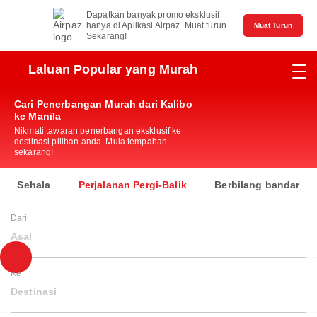
Dapatkan banyak promo eksklusif
hanya di Aplikasi Airpaz. Muat turun
Muat Turun
Sekarang!
Laluan Popular yang Murah
Cari Penerbangan Murah dari Kalibo
ke Manila
Nikmati tawaran penerbangan eksklusif ke
destinasi pilihan anda. Mula tempahan
sekarang!
Sehala
Perjalanan Pergi-Balik
Berbilang bandar
Dari
Asal
Ke
Destinasi