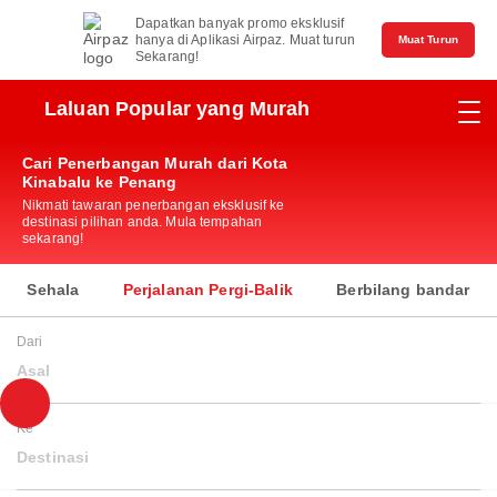
Dapatkan banyak promo eksklusif
hanya di Aplikasi Airpaz. Muat turun
Muat Turun
Sekarang!
Laluan Popular yang Murah
Cari Penerbangan Murah dari Kota
Kinabalu ke Penang
Nikmati tawaran penerbangan eksklusif ke
destinasi pilihan anda. Mula tempahan
sekarang!
Sehala
Perjalanan Pergi-Balik
Berbilang bandar
Dari
Asal
Ke
Destinasi