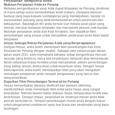
Perjalanan Sempurna Anda
Mulakan Perjalanan Anda ke Penang
Mulakan pengembaraan yang tidak dapat dilupakan ke Penang, destinasi
di mana setiap sudut mendedahkan kisah baharu. Daripada warisan
budaya yang kaya kepada landskapnya yang menakjubkan, bandar ini
menawarkan peluang yang tidak berkesudahan untuk penemuan dan
kekaguman. Bayangkan diri anda bersiar-siar melalui jalan-jalan yang
meriah, merasai makanan tempatan dan menyelami pesona unik bandar.
Mulakan perjalanan anda dari Kota Kinabalu, dan dapatkan tiket
penerbangan yang sesuai untuk menjadikan perjalanan anda tidak dapat
dilupakan.
Airpaz Sebagai Rakan Perjalanan Anda yang Berpengalaman
Dengan Airpaz, anda boleh menempah tiket penerbangan dari Kota
Kinabalu ke Penang dengan mudah. Sebagai ejen pelancongan dalam
talian sejak 2011, kami memahami bahawa setiap pengembara mencari
sesuatu yang berbeza, sama ada keselesaan, kelajuan atau kemampuan.
Itulah sebabnya Airpaz komited untuk menawarkan pilihan penerbangan
yang paling sesuai, direka khas untuk keperluan anda. Dengan hanya
beberapa klik, anda boleh mendapatkan tiket yang akan mengubah
rancangan perjalanan anda menjadi pengalaman yang lancar dan
menyeronokkan.
Dapatkan Tiket Penerbangan Termurah ke Penang
Airpaz menyediakan tawaran eksklusif dan tawaran istimewa,
membolehkan anda menempah tiket anda pada harga yang sangat
berpatutan. Nikmati faedah kadar diskaun tanpa menjejaskan kualiti atau
keselesaan. Dengan Airpaz, perjalanan ke destinasi impian anda tidak
pernah semudah ini. Tempah penerbangan murah anda dengan Airpaz
untuk pengalaman perjalanan yang luar biasa dan penjimatan yang tiada
tandingan.