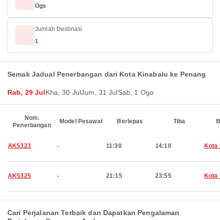
Ogs
Jumlah Destinasi
1
Semak Jadual Penerbangan dari Kota Kinabalu ke Penang
Rab, 29 Jul
Kha, 30 Jul
Jum, 31 Jul
Sab, 1 Ogo
Nom.
Model Pesawat
Berlepas
Tiba
B
Penerbangan
AK5323
-
11:30
14:10
Kota 
AK5325
-
21:15
23:55
Kota 
Cari Perjalanan Terbaik dan Dapatkan Pengalaman