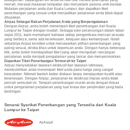
kekaguman. Bayangkan diri anda bersiar-siar melalui jalan-jalan yang
meriah, merasai makanan tempatan dan menyelami pesona unik bandar.
Mulakan perjalanan anda dari Kuala Lumpur, dan dapatkan tiket
penerbangan yang sesuai untuk menjadikan perjalanan anda tidak dapat
dilupakan.
Airpaz Sebagai Rakan Perjalanan Anda yang Berpengalaman
Dengan Airpaz, anda boleh menempah tiket penerbangan dari Kuala
Lumpur ke Taipei dengan mudah. Sebagai ejen pelancongan dalam talian
sejak 2011, kami memahami bahawa setiap pengembara mencari sesuatu
yang berbeza, sama ada keselesaan, kelajuan atau kemampuan. Itulah
sebabnya Airpaz komited untuk menawarkan pilihan penerbangan yang
paling sesuai, direka khas untuk keperluan anda. Dengan hanya beberapa
klik, anda boleh mendapatkan tiket yang akan mengubah rancangan
perjalanan anda menjadi pengalaman yang lancar dan menyeronokkan.
Dapatkan Tiket Penerbangan Termurah ke Taipei
Airpaz menyediakan tawaran eksklusif dan tawaran istimewa,
membolehkan anda menempah tiket anda pada harga yang sangat
berpatutan. Nikmati faedah kadar diskaun tanpa menjejaskan kualiti atau
keselesaan. Dengan Airpaz, perjalanan ke destinasi impian anda tidak
pernah semudah ini. Tempah penerbangan murah anda dengan Airpaz
untuk pengalaman perjalanan yang luar biasa dan penjimatan yang tiada
tandingan.
Senarai Syarikat Penerbangan yang Tersedia dari Kuala
Lumpur ke Taipei
AirAsiaX