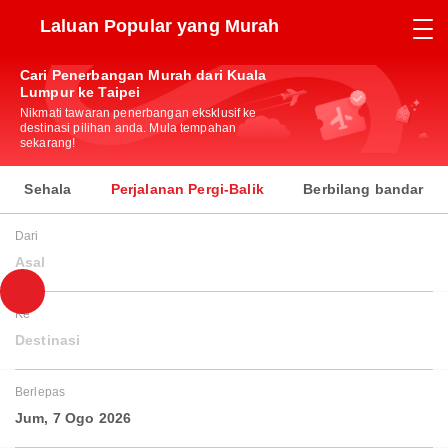
Laluan Popular yang Murah
Cari Penerbangan Murah dari Kuala
Lumpur ke Taipei
Nikmati tawaran penerbangan eksklusif ke
destinasi pilihan anda. Mula tempahan
sekarang!
Sehala
Perjalanan Pergi-Balik
Berbilang bandar
Dari
Asal
Ke
Destinasi
Berlepas
Jum, 7 Ogo 2026