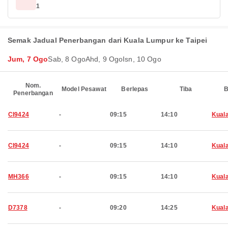
1
Semak Jadual Penerbangan dari Kuala Lumpur ke Taipei
Jum, 7 Ogo
Sab, 8 Ogo
Ahd, 9 Ogo
Isn, 10 Ogo
Nom.
Model Pesawat
Berlepas
Tiba
B
Penerbangan
CI9424
-
09:15
14:10
Kual
CI9424
-
09:15
14:10
Kual
MH366
-
09:15
14:10
Kual
D7378
-
09:20
14:25
Kual