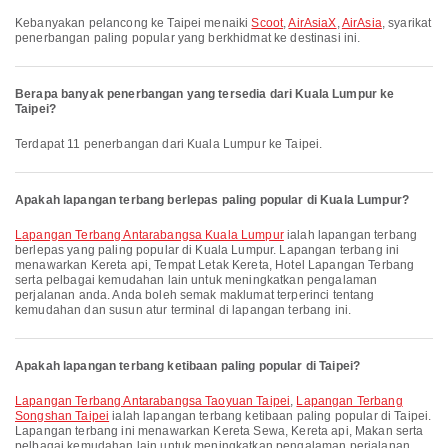
Kebanyakan pelancong ke Taipei menaiki
Scoot
,
AirAsiaX
,
AirAsia
, syarikat
penerbangan paling popular yang berkhidmat ke destinasi ini.
Berapa banyak penerbangan yang tersedia dari Kuala Lumpur ke
Taipei?
Terdapat 11 penerbangan dari Kuala Lumpur ke Taipei.
Apakah lapangan terbang berlepas paling popular di Kuala Lumpur?
Lapangan Terbang Antarabangsa Kuala Lumpur
ialah lapangan terbang
berlepas yang paling popular di Kuala Lumpur. Lapangan terbang ini
menawarkan Kereta api, Tempat Letak Kereta, Hotel Lapangan Terbang
serta pelbagai kemudahan lain untuk meningkatkan pengalaman
perjalanan anda. Anda boleh semak maklumat terperinci tentang
kemudahan dan susun atur terminal di lapangan terbang ini.
Apakah lapangan terbang ketibaan paling popular di Taipei?
Lapangan Terbang Antarabangsa Taoyuan Taipei
,
Lapangan Terbang
Songshan Taipei
ialah lapangan terbang ketibaan paling popular di Taipei.
Lapangan terbang ini menawarkan Kereta Sewa, Kereta api, Makan serta
pelbagai kemudahan lain untuk meningkatkan pengalaman perjalanan