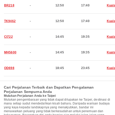
BR218
-
12:50
17:40
Kual
TK9462
-
12:50
17:40
Kual
CI722
-
14:45
19:35
Kual
MH5600
-
14:45
19:35
Kual
OD698
-
18:45
23:45
Kual
Cari Perjalanan Terbaik dan Dapatkan Pengalaman
Perjalanan Sempurna Anda
Mulakan Perjalanan Anda ke Taipei
Mulakan pengembaraan yang tidak dapat dilupakan ke Taipei, destinasi di
mana setiap sudut mendedahkan kisah baharu. Daripada warisan budaya
yang kaya kepada landskapnya yang menakjubkan, bandar ini
menawarkan peluang yang tidak berkesudahan untuk penemuan dan