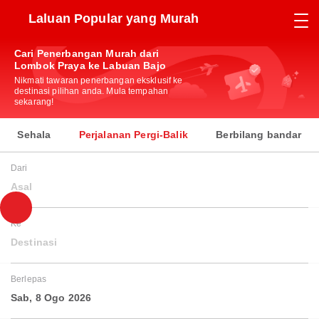
Laluan Popular yang Murah
Cari Penerbangan Murah dari
Lombok Praya ke Labuan Bajo
Nikmati tawaran penerbangan eksklusif ke
destinasi pilihan anda. Mula tempahan
sekarang!
Sehala
Perjalanan Pergi-Balik
Berbilang bandar
Dari
Asal
Ke
Destinasi
Berlepas
Sab, 8 Ogo 2026