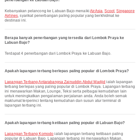
penerbangan ke Labuan Bajo?
Kebanyakan pelancong ke Labuan Bajo menaiki
AirAsia
,
Scoot
,
Singapore
Airlines
, syarikat penerbangan paling popular yang berkhidmat ke
destinasi ini.
Berapa banyak penerbangan yang tersedia dari Lombok Praya ke
Labuan Bajo?
Terdapat 4 penerbangan dari Lombok Praya ke Labuan Bajo.
Apakah lapangan terbang berlepas paling popular di Lombok Praya?
Lapangan Terbang Antarabangsa Zainuddin Abdul Madjid
ialah lapangan
terbang berlepas yang paling popular di Lombok Praya. Lapangan terbang
ini menawarkan Makan, Lounge, Teksi serta pelbagai kemudahan lain
untuk meningkatkan pengalaman perjalanan anda. Anda boleh semak
maklumat terperinci tentang kemudahan dan susun atur terminal di
lapangan terbang ini.
Apakah lapangan terbang ketibaan paling popular di Labuan Bajo?
Lapangan Terbang Komodo
ialah lapangan terbang ketibaan paling
popular di Labuan Bajo. Lapangan terbang ini menawarkan Makan,