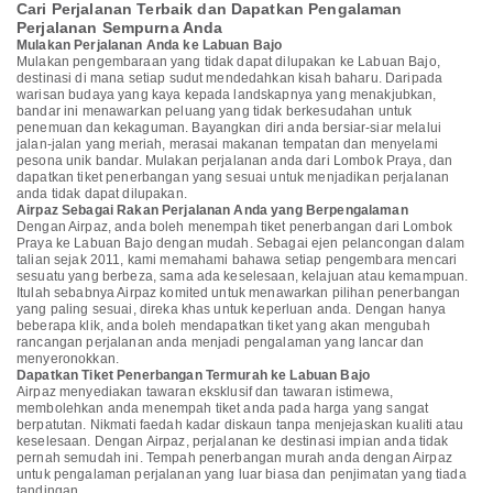
Cari Perjalanan Terbaik dan Dapatkan Pengalaman
Perjalanan Sempurna Anda
Mulakan Perjalanan Anda ke Labuan Bajo
Mulakan pengembaraan yang tidak dapat dilupakan ke Labuan Bajo,
destinasi di mana setiap sudut mendedahkan kisah baharu. Daripada
warisan budaya yang kaya kepada landskapnya yang menakjubkan,
bandar ini menawarkan peluang yang tidak berkesudahan untuk
penemuan dan kekaguman. Bayangkan diri anda bersiar-siar melalui
jalan-jalan yang meriah, merasai makanan tempatan dan menyelami
pesona unik bandar. Mulakan perjalanan anda dari Lombok Praya, dan
dapatkan tiket penerbangan yang sesuai untuk menjadikan perjalanan
anda tidak dapat dilupakan.
Airpaz Sebagai Rakan Perjalanan Anda yang Berpengalaman
Dengan Airpaz, anda boleh menempah tiket penerbangan dari Lombok
Praya ke Labuan Bajo dengan mudah. Sebagai ejen pelancongan dalam
talian sejak 2011, kami memahami bahawa setiap pengembara mencari
sesuatu yang berbeza, sama ada keselesaan, kelajuan atau kemampuan.
Itulah sebabnya Airpaz komited untuk menawarkan pilihan penerbangan
yang paling sesuai, direka khas untuk keperluan anda. Dengan hanya
beberapa klik, anda boleh mendapatkan tiket yang akan mengubah
rancangan perjalanan anda menjadi pengalaman yang lancar dan
menyeronokkan.
Dapatkan Tiket Penerbangan Termurah ke Labuan Bajo
Airpaz menyediakan tawaran eksklusif dan tawaran istimewa,
membolehkan anda menempah tiket anda pada harga yang sangat
berpatutan. Nikmati faedah kadar diskaun tanpa menjejaskan kualiti atau
keselesaan. Dengan Airpaz, perjalanan ke destinasi impian anda tidak
pernah semudah ini. Tempah penerbangan murah anda dengan Airpaz
untuk pengalaman perjalanan yang luar biasa dan penjimatan yang tiada
tandingan.