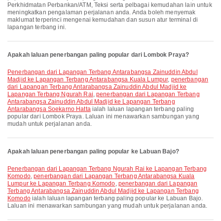
Perkhidmatan Perbankan/ATM, Teksi serta pelbagai kemudahan lain untuk
meningkatkan pengalaman perjalanan anda. Anda boleh menyemak
maklumat terperinci mengenai kemudahan dan susun atur terminal di
lapangan terbang ini.
Apakah laluan penerbangan paling popular dari Lombok Praya?
penerbangan dari Lapangan Terbang Antarabangsa Zainuddin Abdul
Madjid ke Lapangan Terbang Antarabangsa Kuala Lumpur
,
penerbangan
dari Lapangan Terbang Antarabangsa Zainuddin Abdul Madjid ke
Lapangan Terbang Ngurah Rai
,
penerbangan dari Lapangan Terbang
Antarabangsa Zainuddin Abdul Madjid ke Lapangan Terbang
Antarabangsa Soekarno Hatta
ialah laluan lapangan terbang paling
popular dari Lombok Praya. Laluan ini menawarkan sambungan yang
mudah untuk perjalanan anda.
Apakah laluan penerbangan paling popular ke Labuan Bajo?
penerbangan dari Lapangan Terbang Ngurah Rai ke Lapangan Terbang
Komodo
,
penerbangan dari Lapangan Terbang Antarabangsa Kuala
Lumpur ke Lapangan Terbang Komodo
,
penerbangan dari Lapangan
Terbang Antarabangsa Zainuddin Abdul Madjid ke Lapangan Terbang
Komodo
ialah laluan lapangan terbang paling popular ke Labuan Bajo.
Laluan ini menawarkan sambungan yang mudah untuk perjalanan anda.