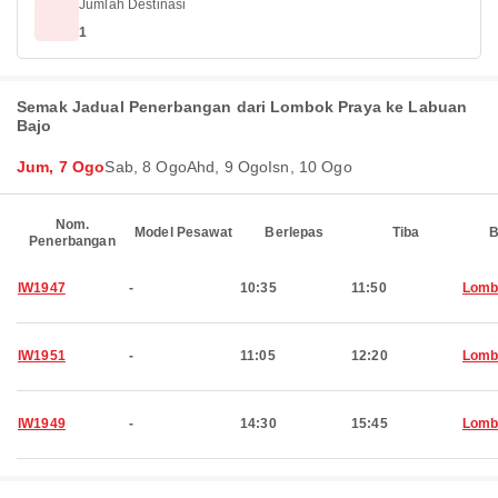
Jumlah Destinasi
1
Semak Jadual Penerbangan dari Lombok Praya ke Labuan
Bajo
Jum, 7 Ogo
Sab, 8 Ogo
Ahd, 9 Ogo
Isn, 10 Ogo
Nom.
Model Pesawat
Berlepas
Tiba
B
Penerbangan
IW1947
-
10:35
11:50
Lomb
IW1951
-
11:05
12:20
Lomb
IW1949
-
14:30
15:45
Lomb