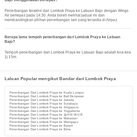
Bajo menggunakan berlepas?
Penerbangan terakhir dari Lombok Praya ke Labuan Bajo dengan Wings
Air berlepas pada 14:30. Anda boleh melihat jadual ini dan
membandingkan pilihan penerbangan lain yang tersedia di Airpaz.
Berapa lama tempoh penerbangan dari Lombok Praya ke Labuan
Bajo?
Tempoh penerbangan dari Lombok Praya ke Labuan Bajo adalah kira-kira
1j 15m.
Laluan Popular mengikut Bandar dari Lombok Praya
Penerbangan Dari Lombok Praya ke Kuala Lumpur
Penerbangan Dari Lombok Praya ke Bali Denpasar
Penerbangan Dari Lombok Praya ke Jakarta
Penerbangan Dari Lombok Praya ke Surabaya
Penerbangan Dari Lombok Praya ke Singapura
Penerbangan Dari Lombok Praya ke Yogyakarta
Penerbangan Dari Lombok Praya ke 숨바와 베사르
Penerbangan Dari Lombok Praya ke Makassar
Penerbangan Dari Lombok Praya ke Waingapu
Penerbangan Dari Lombok Praya ke Batam
Penerbangan Dari Lombok Praya ke Bima