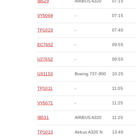
IB529
AIRBUS A320
07:15
VY5069
-
07:15
TP1023
-
07:40
EC7652
-
09:55
U27652
-
09:55
UX1153
Boeing 737-800
10:25
TP1011
-
11:05
VY5071
-
11:25
IB531
AIRBUS A320
11:25
TP1013
Airbus A320 N
13:40