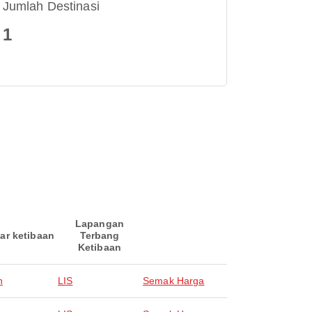
Jumlah Destinasi
1
Lapangan
ar ketibaan
Terbang
Ketibaan
n
LIS
Semak Harga