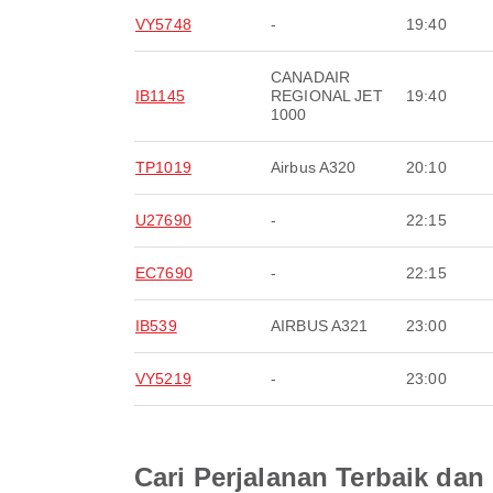
VY5748
-
19:40
CANADAIR
IB1145
REGIONAL JET
19:40
1000
TP1019
Airbus A320
20:10
U27690
-
22:15
EC7690
-
22:15
IB539
AIRBUS A321
23:00
VY5219
-
23:00
Cari Perjalanan Terbaik d