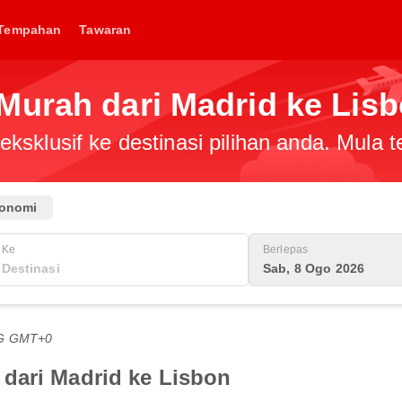
Tempahan
Tawaran
Murah dari Madrid ke Lis
ksklusif ke destinasi pilihan anda. Mula
onomi
Ke
Berlepas
Sab, 8 Ogo 2026
TG GMT+0
dari Madrid ke Lisbon