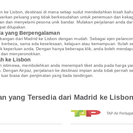
n ke Lisbon, destinasi di mana setiap sudut mendedahkan kisah bah
arkan peluang yang tidak berkesudahan untuk penemuan dan kekagum
an dan menyelami pesona unik bandar. Mulakan perjalanan anda dar
pat dilupakan.
nda yang Berpengalaman
bangan dari Madrid ke Lisbon dengan mudah. Sebagai ejen pelanco
berbeza, sama ada keselesaan, kelajuan atau kemampuan. Itulah s
tuk keperluan anda. Dengan hanya beberapa klik, anda boleh menda
r dan menyeronokkan.
h ke Lisbon
an istimewa, membolehkan anda menempah tiket anda pada harga yan
an. Dengan Airpaz, perjalanan ke destinasi impian anda tidak perna
luar biasa dan penjimatan yang tiada tandingan.
an yang Tersedia dari Madrid ke Lisbo
TAP Air Portuga