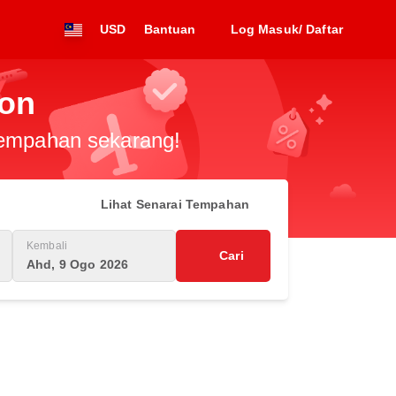
USD
Bantuan
Log Masuk/ Daftar
bon
 tempahan sekarang!
Lihat Senarai Tempahan
Kembali
Cari
Ahd, 9 Ogo 2026