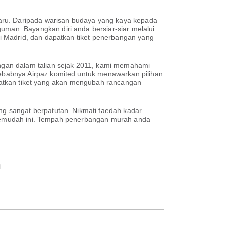
aru. Daripada warisan budaya yang kaya kepada
an. Bayangkan diri anda bersiar-siar melalui
i Madrid, dan dapatkan tiket penerbangan yang
ngan dalam talian sejak 2011, kami memahami
ebabnya Airpaz komited untuk menawarkan pilihan
patkan tiket yang akan mengubah rancangan
g sangat berpatutan. Nikmati faedah kadar
h semudah ini. Tempah penerbangan murah anda
n
l