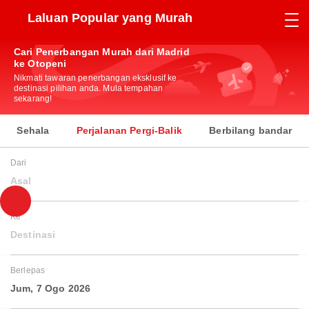
Laluan Popular yang Murah
Cari Penerbangan Murah dari Madrid
ke Otopeni
Nikmati tawaran penerbangan eksklusif ke
destinasi pilihan anda. Mula tempahan
sekarang!
Sehala
Perjalanan Pergi-Balik
Berbilang bandar
Dari
Asal
Ke
Destinasi
Berlepas
Jum, 7 Ogo 2026