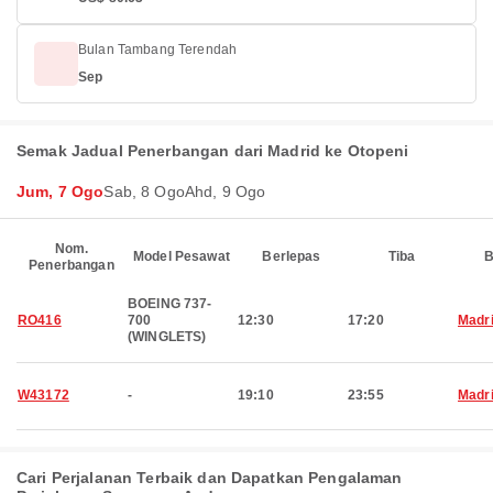
Bulan Tambang Terendah
Sep
Semak Jadual Penerbangan dari Madrid ke Otopeni
Jum, 7 Ogo
Sab, 8 Ogo
Ahd, 9 Ogo
Nom.
Model Pesawat
Berlepas
Tiba
B
Penerbangan
BOEING 737-
RO416
700
12:30
17:20
Madr
(WINGLETS)
W43172
-
19:10
23:55
Madr
Cari Perjalanan Terbaik dan Dapatkan Pengalaman