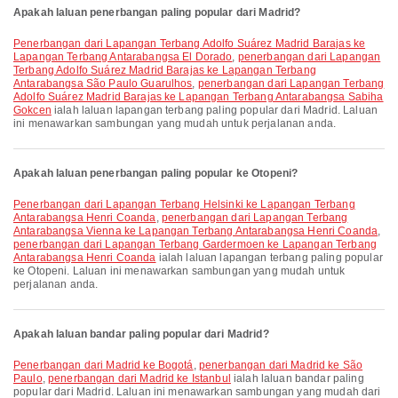
Apakah laluan penerbangan paling popular dari Madrid?
penerbangan dari Lapangan Terbang Adolfo Suárez Madrid Barajas ke
Lapangan Terbang Antarabangsa El Dorado
,
penerbangan dari Lapangan
Terbang Adolfo Suárez Madrid Barajas ke Lapangan Terbang
Antarabangsa São Paulo Guarulhos
,
penerbangan dari Lapangan Terbang
Adolfo Suárez Madrid Barajas ke Lapangan Terbang Antarabangsa Sabiha
Gokcen
ialah laluan lapangan terbang paling popular dari Madrid. Laluan
ini menawarkan sambungan yang mudah untuk perjalanan anda.
Apakah laluan penerbangan paling popular ke Otopeni?
penerbangan dari Lapangan Terbang Helsinki ke Lapangan Terbang
Antarabangsa Henri Coanda
,
penerbangan dari Lapangan Terbang
Antarabangsa Vienna ke Lapangan Terbang Antarabangsa Henri Coanda
,
penerbangan dari Lapangan Terbang Gardermoen ke Lapangan Terbang
Antarabangsa Henri Coanda
ialah laluan lapangan terbang paling popular
ke Otopeni. Laluan ini menawarkan sambungan yang mudah untuk
perjalanan anda.
Apakah laluan bandar paling popular dari Madrid?
penerbangan dari Madrid ke Bogotá
,
penerbangan dari Madrid ke São
Paulo
,
penerbangan dari Madrid ke Istanbul
ialah laluan bandar paling
popular dari Madrid. Laluan ini menawarkan sambungan yang mudah dari