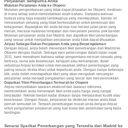
Perjalanan Sempurna Anda
Mulakan Perjalanan Anda ke Otopeni
Mulakan pengembaraan yang tidak dapat dilupakan ke Otopeni, destinasi
di mana setiap sudut mendedahkan kisah baharu. Daripada warisan
budaya yang kaya kepada landskapnya yang menakjubkan, bandar ini
menawarkan peluang yang tidak berkesudahan untuk penemuan dan
kekaguman. Bayangkan diri anda bersiar-siar melalui jalan-jalan yang
meriah, merasai makanan tempatan dan menyelami pesona unik bandar.
Mulakan perjalanan anda dari Madrid, dan dapatkan tiket penerbangan
yang sesuai untuk menjadikan perjalanan anda tidak dapat dilupakan.
Airpaz Sebagai Rakan Perjalanan Anda yang Berpengalaman
Dengan Airpaz, anda boleh menempah tiket penerbangan dari Madrid ke
Otopeni dengan mudah. Sebagai ejen pelancongan dalam talian sejak
2011, kami memahami bahawa setiap pengembara mencari sesuatu yang
berbeza, sama ada keselesaan, kelajuan atau kemampuan. Itulah
sebabnya Airpaz komited untuk menawarkan pilihan penerbangan yang
paling sesuai, direka khas untuk keperluan anda. Dengan hanya beberapa
klik, anda boleh mendapatkan tiket yang akan mengubah rancangan
perjalanan anda menjadi pengalaman yang lancar dan menyeronokkan.
Dapatkan Tiket Penerbangan Termurah ke Otopeni
Airpaz menyediakan tawaran eksklusif dan tawaran istimewa,
membolehkan anda menempah tiket anda pada harga yang sangat
berpatutan. Nikmati faedah kadar diskaun tanpa menjejaskan kualiti atau
keselesaan. Dengan Airpaz, perjalanan ke destinasi impian anda tidak
pernah semudah ini. Tempah penerbangan murah anda dengan Airpaz
untuk pengalaman perjalanan yang luar biasa dan penjimatan yang tiada
tandingan.
Senarai Syarikat Penerbangan yang Tersedia dari Madrid ke