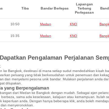
Lapangan
as
Tiba
Bandar Berlepas
Terbang
Band
Perlepasan
10:50
Medan
KNO
Bang
15:35
Medan
KNO
Bang
an Dapatkan Pengalaman Perjalanan Se
k
n ke Bangkok, destinasi di mana setiap sudut mendedahkan kisah b
arkan peluang yang tidak berkesudahan untuk penemuan dan kekagum
tan dan menyelami pesona unik bandar. Mulakan perjalanan anda dar
pat dilupakan.
nda yang Berpengalaman
rbangan dari Medan ke Bangkok dengan mudah. Sebagai ejen pelanc
berbeza, sama ada keselesaan, kelajuan atau kemampuan. Itulah s
tuk keperluan anda. Dengan hanya beberapa klik, anda boleh menda
r dan menyeronokkan.