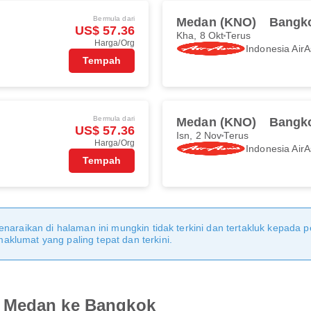
Bermula dari
Medan (KNO)
Bangk
US$ 57.36
Kha, 8 Okt
Terus
Harga/Org
Indonesia AirA
Tempah
Bermula dari
Medan (KNO)
Bangk
US$ 57.36
Isn, 2 Nov
Terus
Harga/Org
Indonesia AirA
Tempah
naraikan di halaman ini mungkin tidak terkini dan tertakluk kepada p
klumat yang paling tepat dan terkini.
i Medan ke Bangkok