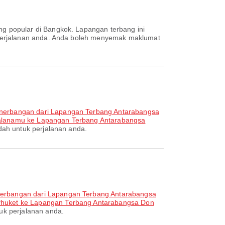
ng popular di Bangkok. Lapangan terbang ini
 perjalanan anda. Anda boleh menyemak maklumat
nerbangan dari Lapangan Terbang Antarabangsa
alanamu ke Lapangan Terbang Antarabangsa
ah untuk perjalanan anda.
erbangan dari Lapangan Terbang Antarabangsa
Phuket ke Lapangan Terbang Antarabangsa Don
uk perjalanan anda.