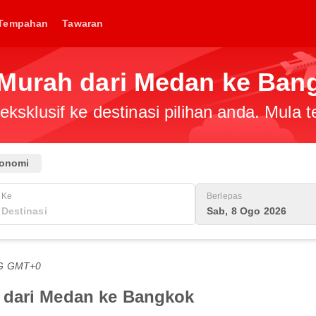
Tempahan
Tawaran
 Murah dari Medan ke Ban
ksklusif ke destinasi pilihan anda. Mula
onomi
Ke
Berlepas
Sab, 8 Ogo 2026
TG GMT+0
 dari Medan ke Bangkok