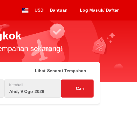
USD
Bantuan
Log Masuk/ Daftar
gkok
 tempahan sekarang!
Lihat Senarai Tempahan
Kembali
Cari
Ahd, 9 Ogo 2026