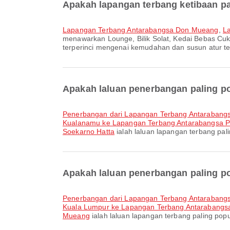
Apakah lapangan terbang ketibaan pa
Lapangan Terbang Antarabangsa Don Mueang
,
L
menawarkan Lounge, Bilik Solat, Kedai Bebas Cu
terperinci mengenai kemudahan dan susun atur ter
Apakah laluan penerbangan paling p
penerbangan dari Lapangan Terbang Antaraban
Kualanamu ke Lapangan Terbang Antarabangsa P
Soekarno Hatta
ialah laluan lapangan terbang pa
Apakah laluan penerbangan paling p
penerbangan dari Lapangan Terbang Antaraban
Kuala Lumpur ke Lapangan Terbang Antarabang
Mueang
ialah laluan lapangan terbang paling po