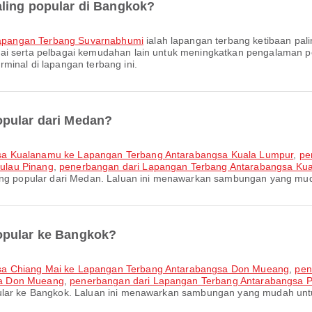
ling popular di Bangkok?
apangan Terbang Suvarnabhumi
ialah lapangan terbang ketibaan pali
kai serta pelbagai kemudahan lain untuk meningkatkan pengalaman
minal di lapangan terbang ini.
opular dari Medan?
gsa Kualanamu ke Lapangan Terbang Antarabangsa Kuala Lumpur
,
pe
ulau Pinang
,
penerbangan dari Lapangan Terbang Antarabangsa Ku
ling popular dari Medan. Laluan ini menawarkan sambungan yang mud
opular ke Bangkok?
gsa Chiang Mai ke Lapangan Terbang Antarabangsa Don Mueang
,
pen
sa Don Mueang
,
penerbangan dari Lapangan Terbang Antarabangsa 
pular ke Bangkok. Laluan ini menawarkan sambungan yang mudah unt