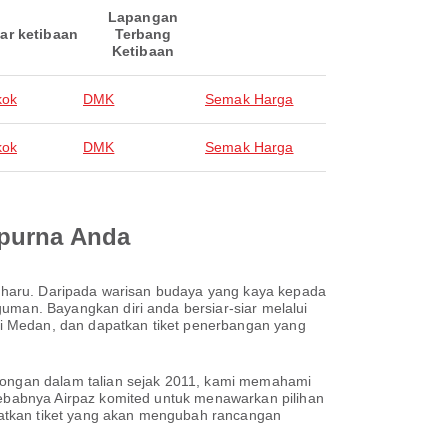
Lapangan
ar ketibaan
Terbang
Ketibaan
kok
DMK
Semak Harga
kok
DMK
Semak Harga
mpurna Anda
aharu. Daripada warisan budaya yang kaya kepada
an. Bayangkan diri anda bersiar-siar melalui
i Medan, dan dapatkan tiket penerbangan yang
ongan dalam talian sejak 2011, kami memahami
ebabnya Airpaz komited untuk menawarkan pilihan
patkan tiket yang akan mengubah rancangan