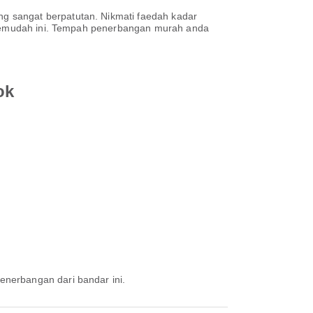
g sangat berpatutan. Nikmati faedah kadar
h semudah ini. Tempah penerbangan murah anda
ok
penerbangan dari bandar ini.