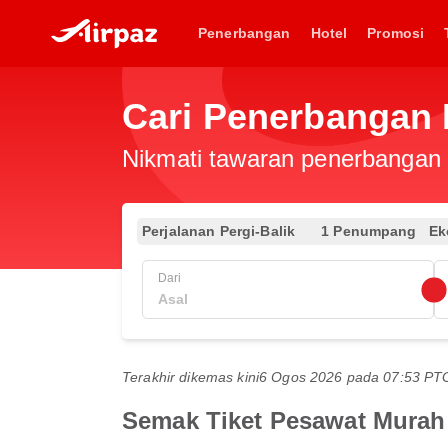
Penerbangan
Hotel
Promosi
Cari Penerbangan
Nikmati tawaran penerbangan e
Perjalanan Pergi-Balik
1 Penumpang
Ek
Dari
Terakhir dikemas kini
6 Ogos 2026 pada 07:53 P
Semak Tiket Pesawat Murah