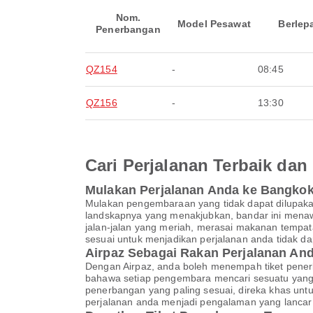
Nom.
Model Pesawat
Berlep
Penerbangan
QZ154
-
08:45
QZ156
-
13:30
Cari Perjalanan Terbaik d
Mulakan Perjalanan Anda ke Bangko
Mulakan pengembaraan yang tidak dapat dilupaka
landskapnya yang menakjubkan, bandar ini menaw
jalan-jalan yang meriah, merasai makanan tempa
sesuai untuk menjadikan perjalanan anda tidak da
Airpaz Sebagai Rakan Perjalanan A
Dengan Airpaz, anda boleh menempah tiket pene
bahawa setiap pengembara mencari sesuatu yang 
penerbangan yang paling sesuai, direka khas un
perjalanan anda menjadi pengalaman yang lanca