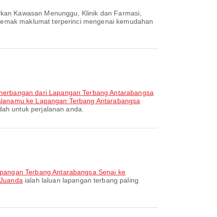
arkan Kawasan Menunggu, Klinik dan Farmasi,
nyemak maklumat terperinci mengenai kemudahan
nerbangan dari Lapangan Terbang Antarabangsa
alanamu ke Lapangan Terbang Antarabangsa
ah untuk perjalanan anda.
apangan Terbang Antarabangsa Senai ke
 Juanda
ialah laluan lapangan terbang paling