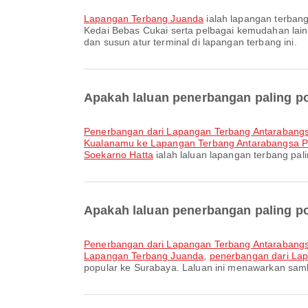
Lapangan Terbang Juanda
ialah lapangan terban
Kedai Bebas Cukai serta pelbagai kemudahan la
dan susun atur terminal di lapangan terbang ini.
Apakah laluan penerbangan paling p
penerbangan dari Lapangan Terbang Antaraban
Kualanamu ke Lapangan Terbang Antarabangsa P
Soekarno Hatta
ialah laluan lapangan terbang pa
Apakah laluan penerbangan paling p
penerbangan dari Lapangan Terbang Antaraban
Lapangan Terbang Juanda
,
penerbangan dari La
popular ke Surabaya. Laluan ini menawarkan sa