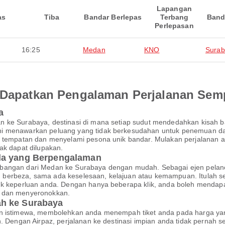
Lapangan
as
Tiba
Bandar Berlepas
Terbang
Band
Perlepasan
16:25
Medan
KNO
Surab
an Dapatkan Pengalaman Perjalanan Se
a
n ke Surabaya, destinasi di mana setiap sudut mendedahkan kisah 
i menawarkan peluang yang tidak berkesudahan untuk penemuan dan
n tempatan dan menyelami pesona unik bandar. Mulakan perjalanan 
ak dapat dilupakan.
nda yang Berpengalaman
rbangan dari Medan ke Surabaya dengan mudah. Sebagai ejen pelan
berbeza, sama ada keselesaan, kelajuan atau kemampuan. Itulah s
tuk keperluan anda. Dengan hanya beberapa klik, anda boleh menda
r dan menyeronokkan.
ah ke Surabaya
an istimewa, membolehkan anda menempah tiket anda pada harga yan
an. Dengan Airpaz, perjalanan ke destinasi impian anda tidak perna