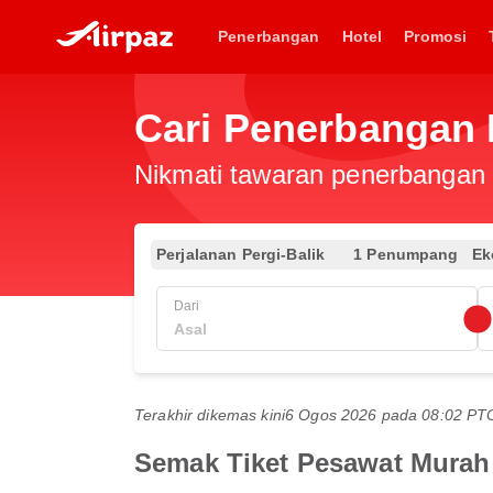
Penerbangan
Hotel
Promosi
Cari Penerbangan 
Nikmati tawaran penerbangan e
Perjalanan Pergi-Balik
1 Penumpang
Ek
Dari
Terakhir dikemas kini
6 Ogos 2026 pada 08:02 P
Semak Tiket Pesawat Murah