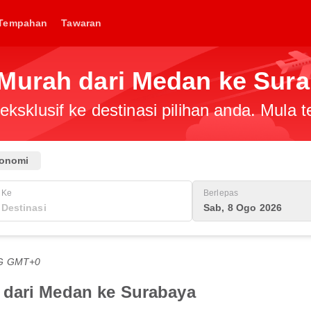
Tempahan
Tawaran
Murah dari Medan ke Sur
ksklusif ke destinasi pilihan anda. Mula
onomi
Ke
Berlepas
Sab, 8 Ogo 2026
TG GMT+0
 dari Medan ke Surabaya