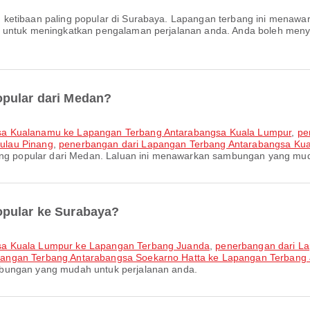
g ketibaan paling popular di Surabaya. Lapangan terbang ini menaw
in untuk meningkatkan pengalaman perjalanan anda. Anda boleh me
opular dari Medan?
gsa Kualanamu ke Lapangan Terbang Antarabangsa Kuala Lumpur
,
pe
ulau Pinang
,
penerbangan dari Lapangan Terbang Antarabangsa Ku
ling popular dari Medan. Laluan ini menawarkan sambungan yang mud
opular ke Surabaya?
gsa Kuala Lumpur ke Lapangan Terbang Juanda
,
penerbangan dari L
pangan Terbang Antarabangsa Soekarno Hatta ke Lapangan Terbang
mbungan yang mudah untuk perjalanan anda.