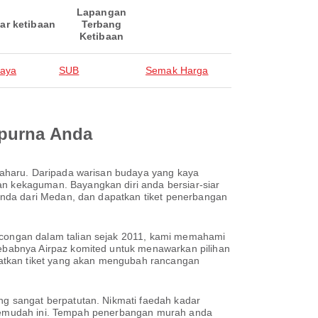
Lapangan
ar ketibaan
Terbang
Ketibaan
aya
SUB
Semak Harga
mpurna Anda
baharu. Daripada warisan budaya yang kaya
 kekaguman. Bayangkan diri anda bersiar-siar
anda dari Medan, dan dapatkan tiket penerbangan
congan dalam talian sejak 2011, kami memahami
ebabnya Airpaz komited untuk menawarkan pilihan
patkan tiket yang akan mengubah rancangan
g sangat berpatutan. Nikmati faedah kadar
h semudah ini. Tempah penerbangan murah anda