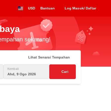
USD
Bantuan
Log Masuk/ Daftar
abaya
 tempahan sekarang!
Lihat Senarai Tempahan
Kembali
Cari
Ahd, 9 Ogo 2026