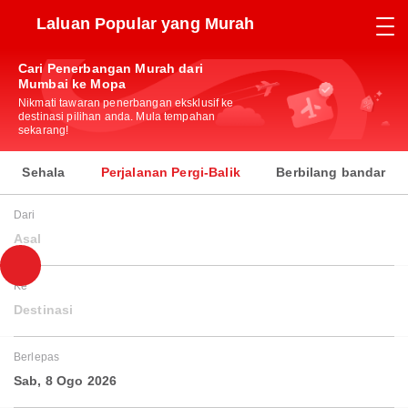
Laluan Popular yang Murah
Cari Penerbangan Murah dari
Mumbai ke Mopa
Nikmati tawaran penerbangan eksklusif ke
destinasi pilihan anda. Mula tempahan
sekarang!
Sehala
Perjalanan Pergi-Balik
Berbilang bandar
Dari
Asal
Ke
Destinasi
Berlepas
Sab, 8 Ogo 2026