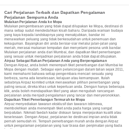
Cari Perjalanan Terbaik dan Dapatkan Pengalaman
Perjalanan Sempurna Anda
Mulakan Perjalanan Anda ke Mopa
Mulakan pengembaraan yang tidak dapat dilupakan ke Mopa, destinasi di
mana setiap sudut mendedahkan kisah baharu. Daripada warisan budaya
yang kaya kepada landskapnya yang menakjubkan, bandar ini
menawarkan peluang yang tidak berkesudahan untuk penemuan dan
kekaguman. Bayangkan diri anda bersiar-siar melalui jalan-jalan yang
meriah, merasai makanan tempatan dan menyelami pesona unik bandar.
Mulakan perjalanan anda dari Mumbai, dan dapatkan tiket penerbangan
yang sesuai untuk menjadikan perjalanan anda tidak dapat dilupakan.
Airpaz Sebagai Rakan Perjalanan Anda yang Berpengalaman
Dengan Airpaz, anda boleh menempah tiket penerbangan dari Mumbai ke
Mopa dengan mudah. Sebagai ejen pelancongan dalam talian sejak 2011,
kami memahami bahawa setiap pengembara mencari sesuatu yang
berbeza, sama ada keselesaan, kelajuan atau kemampuan. Itulah
sebabnya Airpaz komited untuk menawarkan pilihan penerbangan yang
paling sesuai, direka khas untuk keperluan anda. Dengan hanya beberapa
klik, anda boleh mendapatkan tiket yang akan mengubah rancangan
perjalanan anda menjadi pengalaman yang lancar dan menyeronokkan.
Dapatkan Tiket Penerbangan Termurah ke Mopa
Airpaz menyediakan tawaran eksklusif dan tawaran istimewa,
membolehkan anda menempah tiket anda pada harga yang sangat
berpatutan. Nikmati faedah kadar diskaun tanpa menjejaskan kualiti atau
keselesaan. Dengan Airpaz, perjalanan ke destinasi impian anda tidak
pernah semudah ini. Tempah penerbangan murah anda dengan Airpaz
untuk pengalaman perjalanan yang luar biasa dan penjimatan yang tiada