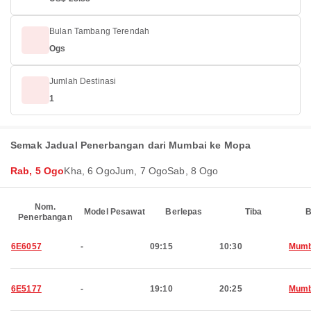
Bulan Tambang Terendah
Ogs
Jumlah Destinasi
1
Semak Jadual Penerbangan dari Mumbai ke Mopa
Rab, 5 Ogo
Kha, 6 Ogo
Jum, 7 Ogo
Sab, 8 Ogo
Nom.
Model Pesawat
Berlepas
Tiba
B
Penerbangan
6E6057
-
09:15
10:30
Mumb
6E5177
-
19:10
20:25
Mumb