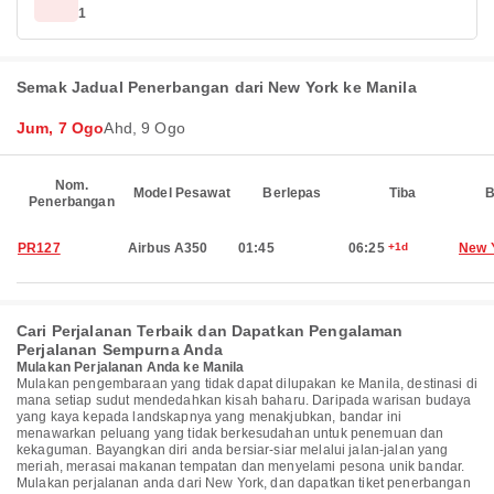
1
Semak Jadual Penerbangan dari New York ke Manila
Jum, 7 Ogo
Ahd, 9 Ogo
Nom.
Model Pesawat
Berlepas
Tiba
B
Penerbangan
PR127
Airbus A350
01:45
06:25
+1d
New 
Cari Perjalanan Terbaik dan Dapatkan Pengalaman
Perjalanan Sempurna Anda
Mulakan Perjalanan Anda ke Manila
Mulakan pengembaraan yang tidak dapat dilupakan ke Manila, destinasi di
mana setiap sudut mendedahkan kisah baharu. Daripada warisan budaya
yang kaya kepada landskapnya yang menakjubkan, bandar ini
menawarkan peluang yang tidak berkesudahan untuk penemuan dan
kekaguman. Bayangkan diri anda bersiar-siar melalui jalan-jalan yang
meriah, merasai makanan tempatan dan menyelami pesona unik bandar.
Mulakan perjalanan anda dari New York, dan dapatkan tiket penerbangan