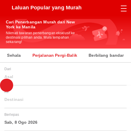
Laluan Popular yang Murah
Cari Penerbangan Murah dari New
York ke Manila
Nikmati tawaran penerbangan eksklusif ke
destinasi pilihan anda. Mula tempahan
sekarang!
Sehala
Perjalanan Pergi-Balik
Berbilang bandar
Dari
Asal
Ke
Destinasi
Berlepas
Sab, 8 Ogo 2026