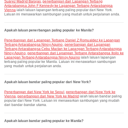
Suárez Madrid Barajas
,
penerbangan dari Lapangan Terbang
Antarabangsa John F Kennedy ke Lapangan Terbang Antarabangsa
Vienna
ialah laluan lapangan terbang paling popular dari New York.
Laluan ini menawarkan sambungan yang mudah untuk perjalanan anda.
Apakah laluan penerbangan paling popular ke Manila?
penerbangan dari Lapangan Terbang Daniel Z Romualdez ke Lapangan
Terbang Antarabangsa Ninoy Aquino
,
penerbangan dari Lapangan
Terbang Antarabangsa Cebu Mactan ke Lapangan Terbang Antarabangsa
Ninoy Aquino
,
penerbangan dari Lapangan Terbang Antarabangsa Iloilo ke
Lapangan Terbang Antarabangsa Ninoy Aquino
ialah laluan lapangan
terbang paling popular ke Manila. Laluan ini menawarkan sambungan
yang mudah untuk perjalanan anda.
Apakah laluan bandar paling popular dari New York?
penerbangan dari New York ke Seoul
,
penerbangan dari New York ke
Vienna
,
penerbangan dari New York ke Madrid
ialah laluan bandar paling
popular dari New York. Laluan ini menawarkan sambungan yang mudah
dari bandar-bandar utama.
Apakah laluan bandar paling popular ke Manila?