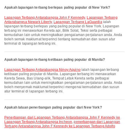
Apakah lapangan terbang berlepas paling popular di New York?
Lapangan Terbang Antarabangsa John F Kennedy
,
Lapangan Terbang
Antarabangsa Newark Liberty
,
Lapangan Terbang LaGuardia
ialah
lapangan terbang berlepas yang paling popular di New York. Lapangan
terbang ini menawarkan Kereta api, Bilik Solat, Teksi serta pelbagai
kemudahan lain untuk meningkatkan pengalaman perjalanan anda. Anda
boleh semak maklumat terperinci tentang kemudahan dan susun atur
terminal di lapangan terbang ini.
Apakah lapangan terbang ketibaan paling popular di Manila?
Lapangan Terbang Antarabangsa Ninoy Aquino
ialah lapangan terbang
ketibaan paling popular di Manila. Lapangan terbang ini menawarkan
Kereta Sewa, Bas Ulang-alik, Tempat Letak Kereta serta pelbagai
kemudahan lain untuk meningkatkan pengalaman perjalanan anda. Anda
boleh menyemak maklumat terperinci mengenai kemudahan dan susun
atur terminal di lapangan terbang ini.
Apakah laluan penerbangan paling popular dari New York?
penerbangan dari Lapangan Terbang Antarabangsa John F Kennedy ke
Lapangan Terbang Antarabangsa Incheon
,
penerbangan dari Lapangan
Terbang Antarabangsa John F Kennedy ke Lapangan Terbang Adolfo