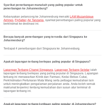
Syarikat penerbangan manakah yang paling popular untuk
penerbangan ke Johannesburg?
Kebanyakan pelancong ke Johannesburg menaiki
LAM Mozambique
Airlines
,
FlySafair
,
Air Tanzania
, syarikat penerbangan paling popular yang
berkhidmat ke destinasi ini.
Berapa banyak penerbangan yang tersedia dari Singapura ke
Johannesburg?
Terdapat 4 penerbangan dari Singapura ke Johannesburg.
Apakah lapangan terbang berlepas paling popular di Singapura?
Lapangan Terbang Changi Singapura
,
Lapangan Terbang Seletar
ialah
lapangan terbang berlepas yang paling popular di Singapura. Lapangan
terbang ini menawarkan Klinik dan Farmasi, Kedai Bebas Cukai,
Perkhidmatan Pertukaran Mata Wang serta pelbagai kemudahan lain
untuk meningkatkan pengalaman perjalanan anda. Anda boleh semak
maklumat terperinci tentang kemudahan dan susun atur terminal di
lapangan terbang ini.
Apakah lapangan terbang ketibaan paling popular di Johannesburg?