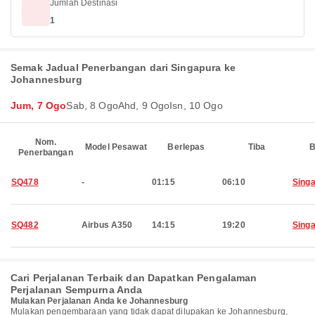
Jumlah Destinasi
1
Semak Jadual Penerbangan dari Singapura ke
Johannesburg
Jum, 7 Ogo
Sab, 8 Ogo
Ahd, 9 Ogo
Isn, 10 Ogo
Nom.
Model Pesawat
Berlepas
Tiba
B
Penerbangan
SQ478
-
01:15
06:10
Sing
SQ482
Airbus A350
14:15
19:20
Sing
Cari Perjalanan Terbaik dan Dapatkan Pengalaman
Perjalanan Sempurna Anda
Mulakan Perjalanan Anda ke Johannesburg
Mulakan pengembaraan yang tidak dapat dilupakan ke Johannesburg,