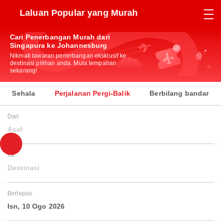
Laluan Popular yang Murah
Cari Penerbangan Murah dari
Singapura ke Johannesburg
Nikmati tawaran penerbangan eksklusif ke
destinasi pilihan anda. Mula tempahan
sekarang!
Sehala
Perjalanan Pergi-Balik
Berbilang bandar
Dari
Asal
Ke
Destinasi
Berlepas
Isn, 10 Ogo 2026