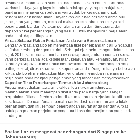
destinasi di mana setiap sudut mendedahkan kisah baharu. Daripada
warisan budaya yang kaya kepada landskapnya yang menakjubkan,
bandar ini menawarkan peluang yang tidak berkesudahan untuk
penemuan dan kekaguman. Bayangkan diri anda bersiar-siar melalui
jalan-jalan yang meriah, merasai makanan tempatan dan menyelami
pesona unik bandar. Mulakan perjalanan anda dari Singapura, dan
dapatkan tiket penerbangan yang sesuai untuk menjadikan perjalanan
anda tidak dapat dilupakan.
Airpaz Sebagai Rakan Perjalanan Anda yang Berpengalaman
Dengan Airpaz, anda boleh menempah tiket penerbangan dari Singapura
ke Johannesburg dengan mudah. Sebagai ejen pelancongan dalam talian
sejak 2011, kami memahami bahawa setiap pengembara mencari sesuatu
yang berbeza, sama ada keselesaan, kelajuan atau kemampuan. Itulah
sebabnya Airpaz komited untuk menawarkan pilihan penerbangan yang
paling sesuai, direka khas untuk keperluan anda. Dengan hanya beberapa
klik, anda boleh mendapatkan tiket yang akan mengubah rancangan
perjalanan anda menjadi pengalaman yang lancar dan menyeronokkan.
Dapatkan Tiket Penerbangan Termurah ke Johannesburg
Airpaz menyediakan tawaran eksklusif dan tawaran istimewa,
membolehkan anda menempah tiket anda pada harga yang sangat
berpatutan. Nikmati faedah kadar diskaun tanpa menjejaskan kualiti atau
keselesaan. Dengan Airpaz, perjalanan ke destinasi impian anda tidak
pernah semudah ini. Tempah penerbangan murah anda dengan Airpaz
untuk pengalaman perjalanan yang luar biasa dan penjimatan yang tiada
tandingan.
Soalan Lazim mengenai penerbangan dari Singapura ke
Johannesburg