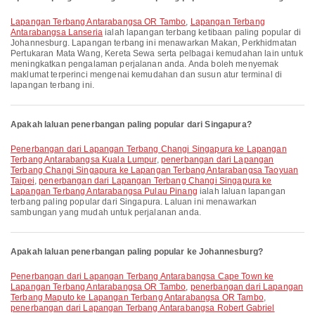
Lapangan Terbang Antarabangsa OR Tambo
,
Lapangan Terbang
Antarabangsa Lanseria
ialah lapangan terbang ketibaan paling popular di
Johannesburg. Lapangan terbang ini menawarkan Makan, Perkhidmatan
Pertukaran Mata Wang, Kereta Sewa serta pelbagai kemudahan lain untuk
meningkatkan pengalaman perjalanan anda. Anda boleh menyemak
maklumat terperinci mengenai kemudahan dan susun atur terminal di
lapangan terbang ini.
Apakah laluan penerbangan paling popular dari Singapura?
penerbangan dari Lapangan Terbang Changi Singapura ke Lapangan
Terbang Antarabangsa Kuala Lumpur
,
penerbangan dari Lapangan
Terbang Changi Singapura ke Lapangan Terbang Antarabangsa Taoyuan
Taipei
,
penerbangan dari Lapangan Terbang Changi Singapura ke
Lapangan Terbang Antarabangsa Pulau Pinang
ialah laluan lapangan
terbang paling popular dari Singapura. Laluan ini menawarkan
sambungan yang mudah untuk perjalanan anda.
Apakah laluan penerbangan paling popular ke Johannesburg?
penerbangan dari Lapangan Terbang Antarabangsa Cape Town ke
Lapangan Terbang Antarabangsa OR Tambo
,
penerbangan dari Lapangan
Terbang Maputo ke Lapangan Terbang Antarabangsa OR Tambo
,
penerbangan dari Lapangan Terbang Antarabangsa Robert Gabriel