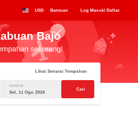
USD
Bantuan
Log Masuk/ Daftar
Labuan Bajo
 tempahan sekarang!
Lihat Senarai Tempahan
Kembali
Cari
Sel, 11 Ogo 2026