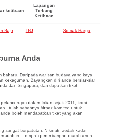
Lapangan
ar ketibaan
Terbang
Ketibaan
n Bajo
LBJ
Semak Harga
mpurna Anda
h baharu. Daripada warisan budaya yang kaya
 kekaguman. Bayangkan diri anda bersiar-siar
da dari Singapura, dan dapatkan tiket
pelancongan dalam talian sejak 2011, kami
. Itulah sebabnya Airpaz komited untuk
 anda boleh mendapatkan tiket yang akan
g sangat berpatutan. Nikmati faedah kadar
h semudah ini. Tempah penerbangan murah anda