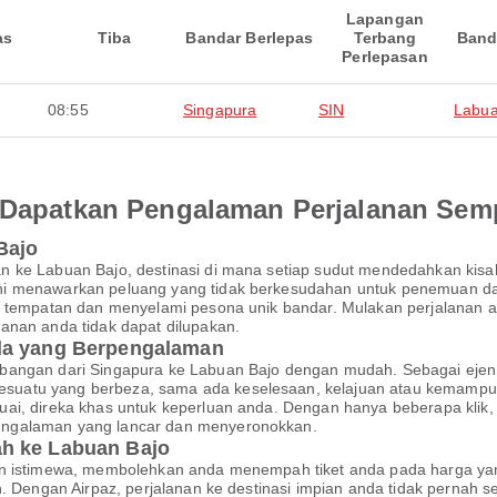
Lapangan
as
Tiba
Bandar Berlepas
Terbang
Band
Perlepasan
08:55
Singapura
SIN
Labua
an Dapatkan Pengalaman Perjalanan Se
Bajo
n ke Labuan Bajo, destinasi di mana setiap sudut mendedahkan kisa
i menawarkan peluang yang tidak berkesudahan untuk penemuan dan
n tempatan dan menyelami pesona unik bandar. Mulakan perjalanan an
anan anda tidak dapat dilupakan.
nda yang Berpengalaman
bangan dari Singapura ke Labuan Bajo dengan mudah. Sebagai ejen 
uatu yang berbeza, sama ada keselesaan, kelajuan atau kemampuan
ai, direka khas untuk keperluan anda. Dengan hanya beberapa klik,
engalaman yang lancar dan menyeronokkan.
h ke Labuan Bajo
an istimewa, membolehkan anda menempah tiket anda pada harga yan
an. Dengan Airpaz, perjalanan ke destinasi impian anda tidak perna