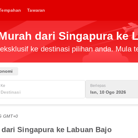
Tempahan
Tawaran
Murah dari Singapura ke 
ksklusif ke destinasi pilihan anda. Mula
onomi
Ke
Berlepas
Isn, 10 Ogo 2026
TG GMT+0
dari Singapura ke Labuan Bajo