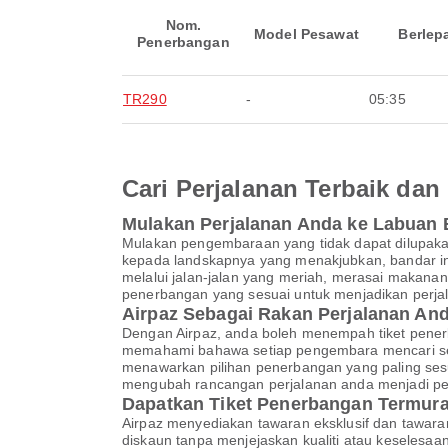
Nom.
Model Pesawat
Berlep
Penerbangan
TR290
-
05:35
Cari Perjalanan Terbaik d
Mulakan Perjalanan Anda ke Labuan 
Mulakan pengembaraan yang tidak dapat dilupaka
kepada landskapnya yang menakjubkan, bandar in
melalui jalan-jalan yang meriah, merasai makana
penerbangan yang sesuai untuk menjadikan perjal
Airpaz Sebagai Rakan Perjalanan A
Dengan Airpaz, anda boleh menempah tiket pener
memahami bahawa setiap pengembara mencari ses
menawarkan pilihan penerbangan yang paling sesu
mengubah rancangan perjalanan anda menjadi p
Dapatkan Tiket Penerbangan Termura
Airpaz menyediakan tawaran eksklusif dan tawar
diskaun tanpa menjejaskan kualiti atau keselesa