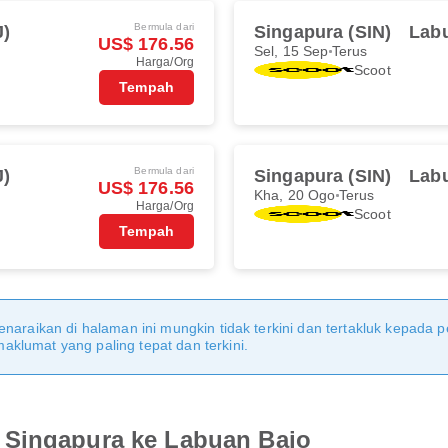
Bermula dari
J)
Singapura (SIN)
Labu
US$ 176.56
Sel, 15 Sep
Terus
Harga/Org
Scoot
Tempah
Bermula dari
J)
Singapura (SIN)
Labu
US$ 176.56
Kha, 20 Ogo
Terus
Harga/Org
Scoot
Tempah
naraikan di halaman ini mungkin tidak terkini dan tertakluk kepada p
klumat yang paling tepat dan terkini.
 Singapura ke Labuan Bajo