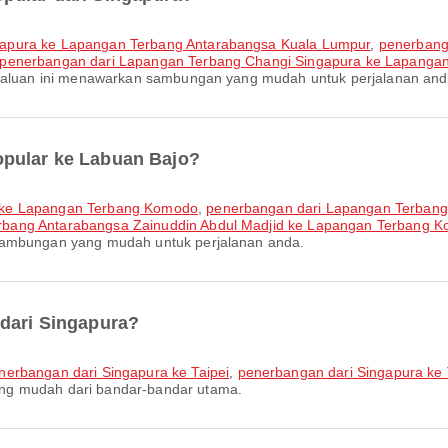
gapura ke Lapangan Terbang Antarabangsa Kuala Lumpur
,
penerbang
penerbangan dari Lapangan Terbang Changi Singapura ke Lapangan
. Laluan ini menawarkan sambungan yang mudah untuk perjalanan and
opular ke Labuan Bajo?
i ke Lapangan Terbang Komodo
,
penerbangan dari Lapangan Terbang
rbang Antarabangsa Zainuddin Abdul Madjid ke Lapangan Terbang 
sambungan yang mudah untuk perjalanan anda.
 dari Singapura?
nerbangan dari Singapura ke Taipei
,
penerbangan dari Singapura ke
ng mudah dari bandar-bandar utama.