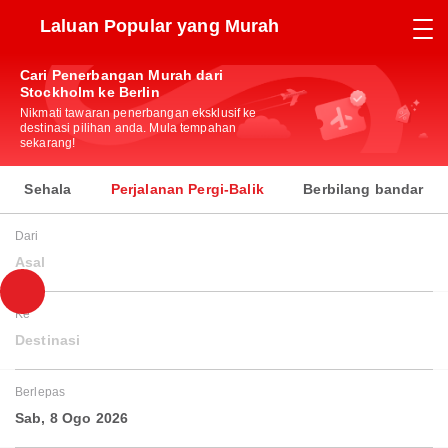
Laluan Popular yang Murah
Cari Penerbangan Murah dari
Stockholm ke Berlin
Nikmati tawaran penerbangan eksklusif ke
destinasi pilihan anda. Mula tempahan
sekarang!
Sehala
Perjalanan Pergi-Balik
Berbilang bandar
Dari
Asal
Ke
Destinasi
Berlepas
Sab, 8 Ogo 2026