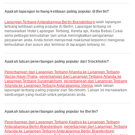
Apakah lapangan terbang ketibaan paling popular di Berlin?
Lapangan Terbang Antarabangsa Berlin Brandenburg
ialah lapangan
terbang ketibaan paling popular di Berlin. Lapangan terbang ini
menawarkan Hotel Lapangan Terbang, Kereta api, Kedai Bebas Cukai
serta pelbagai kemudahan lain untuk meningkatkan pengalaman
perjalanan anda. Anda boleh menyemak maklumat terperinci mengenai
kemudahan dan susun atur terminal di lapangan terbang ini.
Apakah laluan penerbangan paling popular dari Stockholm?
penerbangan dari Lapangan Terbang Arlanda ke Lapangan Terbang
Vaclav Havel Praha
,
penerbangan dari Lapangan Terbang Arlanda ke
Lapangan Terbang Suvarnabhumi
,
penerbangan dari Lapangan Terbang
Arlanda ke Lapangan Terbang Antarabangsa Vienna
ialah laluan
lapangan terbang paling popular dari Stockholm. Laluan ini menawarkan
sambungan yang mudah untuk perjalanan anda.
Apakah laluan penerbangan paling popular ke Berlin?
penerbangan dari Lapangan Terbang Kastrup ke Lapangan Terbang
Antarabangsa Berlin Brandenburg
,
penerbangan dari Lapangan Terbang
Arlanda ke Lapangan Terbang Antarabangsa Berlin Brandenburg
,