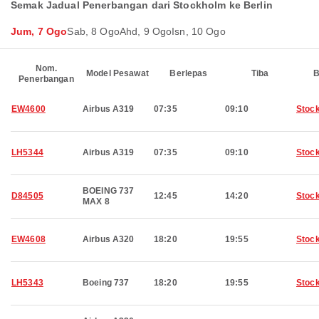
Semak Jadual Penerbangan dari Stockholm ke Berlin
Jum, 7 Ogo
Sab, 8 Ogo
Ahd, 9 Ogo
Isn, 10 Ogo
Nom.
Model Pesawat
Berlepas
Tiba
B
Penerbangan
EW4600
Airbus A319
07:35
09:10
Stoc
LH5344
Airbus A319
07:35
09:10
Stoc
BOEING 737
D84505
12:45
14:20
Stoc
MAX 8
EW4608
Airbus A320
18:20
19:55
Stoc
LH5343
Boeing 737
18:20
19:55
Stoc