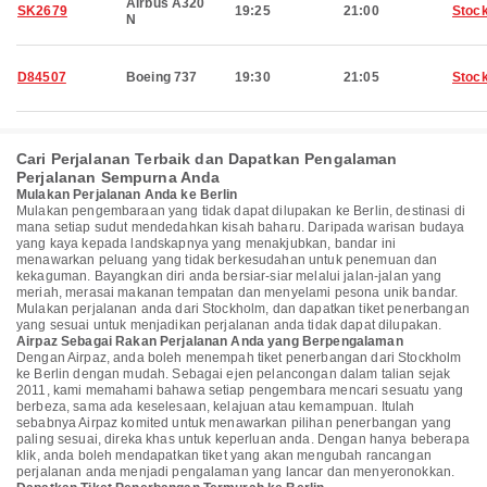
Airbus A320
SK2679
19:25
21:00
Stoc
N
D84507
Boeing 737
19:30
21:05
Stoc
Cari Perjalanan Terbaik dan Dapatkan Pengalaman
Perjalanan Sempurna Anda
Mulakan Perjalanan Anda ke Berlin
Mulakan pengembaraan yang tidak dapat dilupakan ke Berlin, destinasi di
mana setiap sudut mendedahkan kisah baharu. Daripada warisan budaya
yang kaya kepada landskapnya yang menakjubkan, bandar ini
menawarkan peluang yang tidak berkesudahan untuk penemuan dan
kekaguman. Bayangkan diri anda bersiar-siar melalui jalan-jalan yang
meriah, merasai makanan tempatan dan menyelami pesona unik bandar.
Mulakan perjalanan anda dari Stockholm, dan dapatkan tiket penerbangan
yang sesuai untuk menjadikan perjalanan anda tidak dapat dilupakan.
Airpaz Sebagai Rakan Perjalanan Anda yang Berpengalaman
Dengan Airpaz, anda boleh menempah tiket penerbangan dari Stockholm
ke Berlin dengan mudah. Sebagai ejen pelancongan dalam talian sejak
2011, kami memahami bahawa setiap pengembara mencari sesuatu yang
berbeza, sama ada keselesaan, kelajuan atau kemampuan. Itulah
sebabnya Airpaz komited untuk menawarkan pilihan penerbangan yang
paling sesuai, direka khas untuk keperluan anda. Dengan hanya beberapa
klik, anda boleh mendapatkan tiket yang akan mengubah rancangan
perjalanan anda menjadi pengalaman yang lancar dan menyeronokkan.