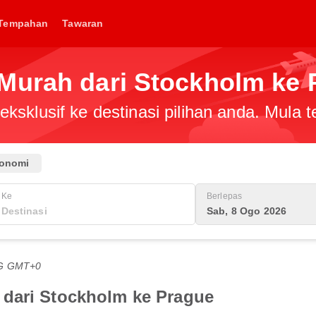
Tempahan
Tawaran
Murah dari Stockholm ke 
ksklusif ke destinasi pilihan anda. Mula
onomi
Ke
Berlepas
Sab, 8 Ogo 2026
TG GMT+0
 dari Stockholm ke Prague