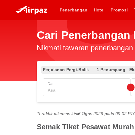
Penerbangan
Hotel
Promosi
Cari Penerbangan 
Nikmati tawaran penerbangan e
Perjalanan Pergi-Balik
1 Penumpang
Ek
Dari
Terakhir dikemas kini
6 Ogos 2026 pada 09:02 P
Semak Tiket Pesawat Murah