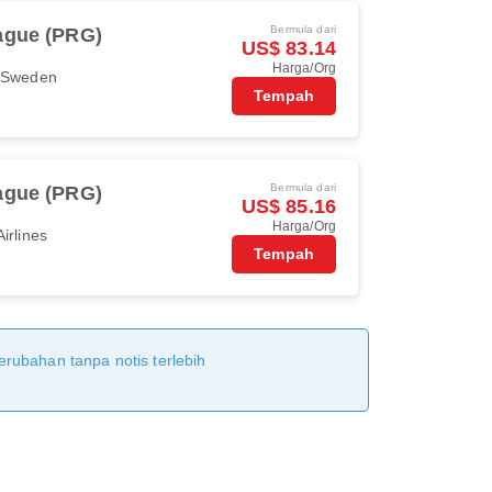
Bermula dari
ague (PRG)
US$ 83.14
Harga/Org
r Sweden
Tempah
Bermula dari
ague (PRG)
US$ 85.16
Harga/Org
irlines
Tempah
erubahan tanpa notis terlebih