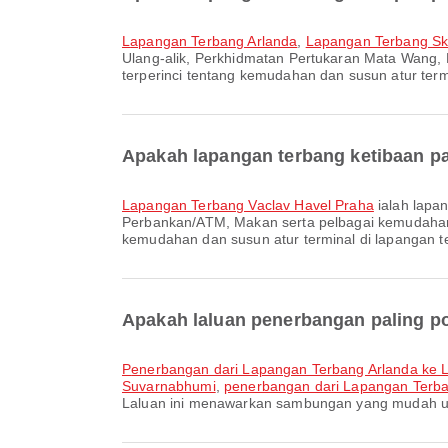
Lapangan Terbang Arlanda
,
Lapangan Terbang Sk
Ulang-alik, Perkhidmatan Pertukaran Mata Wang,
terperinci tentang kemudahan dan susun atur termi
Apakah lapangan terbang ketibaan pa
Lapangan Terbang Vaclav Havel Praha
ialah lapa
Perbankan/ATM, Makan serta pelbagai kemudahan
kemudahan dan susun atur terminal di lapangan te
Apakah laluan penerbangan paling p
penerbangan dari Lapangan Terbang Arlanda ke 
Suvarnabhumi
,
penerbangan dari Lapangan Terba
Laluan ini menawarkan sambungan yang mudah un