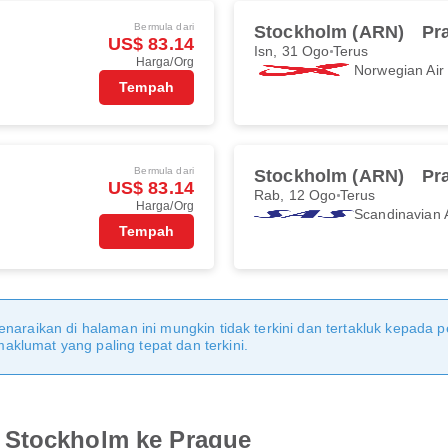
Bermula dari
Stockholm (ARN)
Pr
US$ 83.14
Isn, 31 Ogo
Terus
Harga/Org
Norwegian Ai
Tempah
Bermula dari
Stockholm (ARN)
Pr
US$ 83.14
Rab, 12 Ogo
Terus
Harga/Org
Scandinavian A
Tempah
naraikan di halaman ini mungkin tidak terkini dan tertakluk kepada p
klumat yang paling tepat dan terkini.
 Stockholm ke Prague