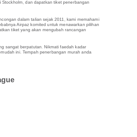
i Stockholm, dan dapatkan tiket penerbangan
ncongan dalam talian sejak 2011, kami memahami
ebabnya Airpaz komited untuk menawarkan pilihan
patkan tiket yang akan mengubah rancangan
g sangat berpatutan. Nikmati faedah kadar
h semudah ini. Tempah penerbangan murah anda
ague