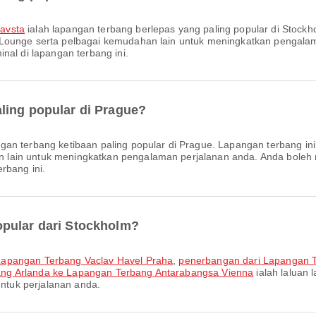
avsta
ialah lapangan terbang berlepas yang paling popular di Stock
 Lounge serta pelbagai kemudahan lain untuk meningkatkan pengal
nal di lapangan terbang ini.
ling popular di Prague?
ngan terbang ketibaan paling popular di Prague. Lapangan terbang i
 lain untuk meningkatkan pengalaman perjalanan anda. Anda boleh
rbang ini.
opular dari Stockholm?
Lapangan Terbang Vaclav Havel Praha
,
penerbangan dari Lapangan 
ng Arlanda ke Lapangan Terbang Antarabangsa Vienna
ialah laluan 
tuk perjalanan anda.