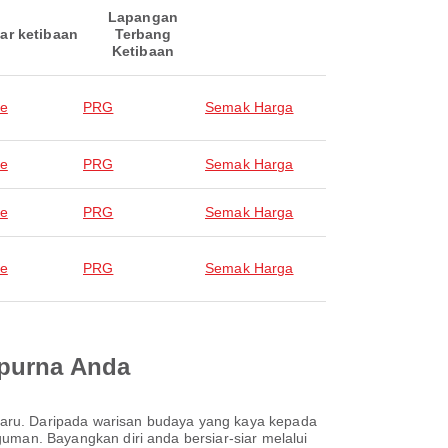
Lapangan
ar ketibaan
Terbang
Ketibaan
ue
PRG
Semak Harga
ue
PRG
Semak Harga
ue
PRG
Semak Harga
ue
PRG
Semak Harga
mpurna Anda
haru. Daripada warisan budaya yang kaya kepada
an. Bayangkan diri anda bersiar-siar melalui