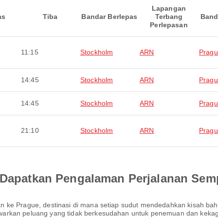
Lapangan
as
Tiba
Bandar Berlepas
Terbang
Band
Perlepasan
11:15
Stockholm
ARN
Prag
14:45
Stockholm
ARN
Prag
14:45
Stockholm
ARN
Prag
21:10
Stockholm
ARN
Prag
an Dapatkan Pengalaman Perjalanan Se
n ke Prague, destinasi di mana setiap sudut mendedahkan kisah ba
arkan peluang yang tidak berkesudahan untuk penemuan dan kekagum