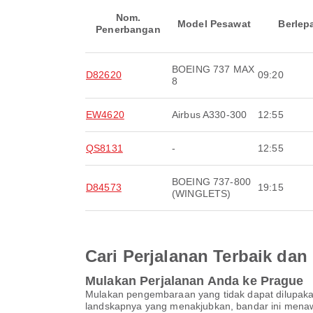
Nom.
Model Pesawat
Berlep
Penerbangan
BOEING 737 MAX
D82620
09:20
8
EW4620
Airbus A330-300
12:55
QS8131
-
12:55
BOEING 737-800
D84573
19:15
(WINGLETS)
Cari Perjalanan Terbaik d
Mulakan Perjalanan Anda ke Prague
Mulakan pengembaraan yang tidak dapat dilupaka
landskapnya yang menakjubkan, bandar ini menaw