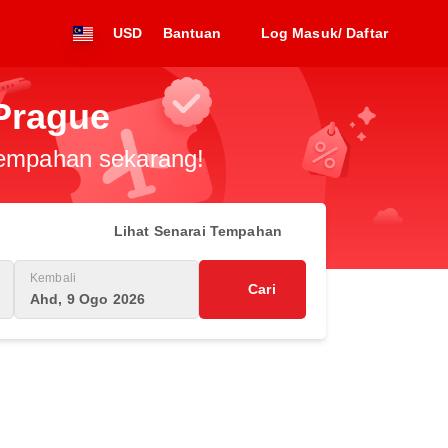
USD
Bantuan
Log Masuk/ Daftar
Prague
 tempahan sekarang!
Lihat Senarai Tempahan
Kembali
Cari
Ahd, 9 Ogo 2026