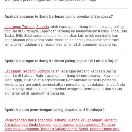
Terdapat 3 penerbangan dari Surabaya ke Labuan Bajo.
Apakah lapangan terbang berlepas paling popular di Surabaya?
Lapangan Terbang Juanda
ialah lapangan terbang berlepas yang paling
popular di Surabaya. Lapangan terbang ini menawarkan Kerusi Roda, Bilik
Taska, Bilik Solat serta pelbagai kemudahan lain untuk meningkatkan
pengalaman perjalanan anda. Anda boleh semak maklumat terperinci
tentang kemudahan dan susun atur terminal di lapangan terbang ini.
Apakah lapangan terbang ketibaan paling popular di Labuan Bajo?
Lapangan Terbang Komodo
ialah lapangan terbang ketibaan paling
popular di Labuan Bajo. Lapangan terbang ini menawarkan Kawasan
Menunggu, Bilik Solat, Perkhidmatan Perbankan/ATM serta pelbagai
kemudahan lain untuk meningkatkan pengalaman perjalanan anda. Anda
boleh menyemak maklumat terperinci mengenai kemudahan dan susun
atur terminal di lapangan terbang ini.
Apakah laluan penerbangan paling popular dari Surabaya?
penerbangan dari Lapangan Terbang Juanda ke Lapangan Terbang
Antarabangsa Kuala Lumpur
,
penerbangan dari Lapangan Terbang
Juanda ke Lapangan Terbang Antarabangsa Senai
,
penerbangan dari