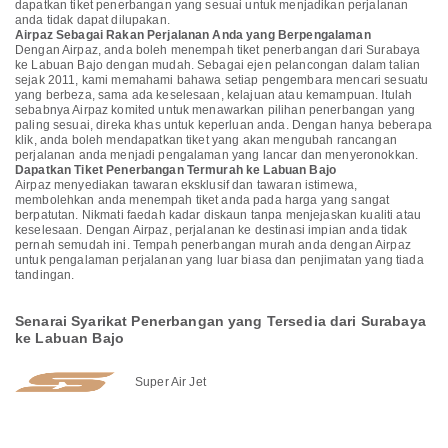
dapatkan tiket penerbangan yang sesuai untuk menjadikan perjalanan
anda tidak dapat dilupakan.
Airpaz Sebagai Rakan Perjalanan Anda yang Berpengalaman
Dengan Airpaz, anda boleh menempah tiket penerbangan dari Surabaya
ke Labuan Bajo dengan mudah. Sebagai ejen pelancongan dalam talian
sejak 2011, kami memahami bahawa setiap pengembara mencari sesuatu
yang berbeza, sama ada keselesaan, kelajuan atau kemampuan. Itulah
sebabnya Airpaz komited untuk menawarkan pilihan penerbangan yang
paling sesuai, direka khas untuk keperluan anda. Dengan hanya beberapa
klik, anda boleh mendapatkan tiket yang akan mengubah rancangan
perjalanan anda menjadi pengalaman yang lancar dan menyeronokkan.
Dapatkan Tiket Penerbangan Termurah ke Labuan Bajo
Airpaz menyediakan tawaran eksklusif dan tawaran istimewa,
membolehkan anda menempah tiket anda pada harga yang sangat
berpatutan. Nikmati faedah kadar diskaun tanpa menjejaskan kualiti atau
keselesaan. Dengan Airpaz, perjalanan ke destinasi impian anda tidak
pernah semudah ini. Tempah penerbangan murah anda dengan Airpaz
untuk pengalaman perjalanan yang luar biasa dan penjimatan yang tiada
tandingan.
Senarai Syarikat Penerbangan yang Tersedia dari Surabaya
ke Labuan Bajo
Super Air Jet