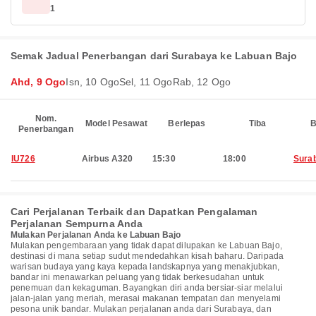
1
Semak Jadual Penerbangan dari Surabaya ke Labuan Bajo
Ahd, 9 Ogo
Isn, 10 Ogo
Sel, 11 Ogo
Rab, 12 Ogo
Nom.
Model Pesawat
Berlepas
Tiba
B
Penerbangan
IU726
Airbus A320
15:30
18:00
Sura
Cari Perjalanan Terbaik dan Dapatkan Pengalaman
Perjalanan Sempurna Anda
Mulakan Perjalanan Anda ke Labuan Bajo
Mulakan pengembaraan yang tidak dapat dilupakan ke Labuan Bajo,
destinasi di mana setiap sudut mendedahkan kisah baharu. Daripada
warisan budaya yang kaya kepada landskapnya yang menakjubkan,
bandar ini menawarkan peluang yang tidak berkesudahan untuk
penemuan dan kekaguman. Bayangkan diri anda bersiar-siar melalui
jalan-jalan yang meriah, merasai makanan tempatan dan menyelami
pesona unik bandar. Mulakan perjalanan anda dari Surabaya, dan