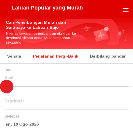
Laluan Popular yang Murah
Cari Penerbangan Murah dari
Surabaya ke Labuan Bajo
Nikmati tawaran penerbangan eksklusif ke
destinasi pilihan anda. Mula tempahan
sekarang!
Sehala
Perjalanan Pergi-Balik
Berbilang bandar
Dari
Asal
Ke
Destinasi
Berlepas
Isn, 10 Ogo 2026