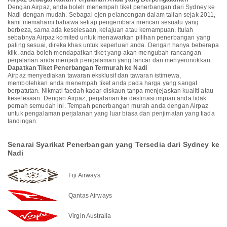
Dengan Airpaz, anda boleh menempah tiket penerbangan dari Sydney ke
Nadi dengan mudah. Sebagai ejen pelancongan dalam talian sejak 2011,
kami memahami bahawa setiap pengembara mencari sesuatu yang
berbeza, sama ada keselesaan, kelajuan atau kemampuan. Itulah
sebabnya Airpaz komited untuk menawarkan pilihan penerbangan yang
paling sesuai, direka khas untuk keperluan anda. Dengan hanya beberapa
klik, anda boleh mendapatkan tiket yang akan mengubah rancangan
perjalanan anda menjadi pengalaman yang lancar dan menyeronokkan.
Dapatkan Tiket Penerbangan Termurah ke Nadi
Airpaz menyediakan tawaran eksklusif dan tawaran istimewa,
membolehkan anda menempah tiket anda pada harga yang sangat
berpatutan. Nikmati faedah kadar diskaun tanpa menjejaskan kualiti atau
keselesaan. Dengan Airpaz, perjalanan ke destinasi impian anda tidak
pernah semudah ini. Tempah penerbangan murah anda dengan Airpaz
untuk pengalaman perjalanan yang luar biasa dan penjimatan yang tiada
tandingan.
Senarai Syarikat Penerbangan yang Tersedia dari Sydney ke
Nadi
Fiji Airways
Qantas Airways
Virgin Australia