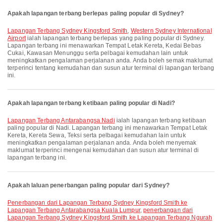
Apakah lapangan terbang berlepas paling popular di Sydney?
Lapangan Terbang Sydney Kingsford Smith
,
Western Sydney International
Airport
ialah lapangan terbang berlepas yang paling popular di Sydney.
Lapangan terbang ini menawarkan Tempat Letak Kereta, Kedai Bebas
Cukai, Kawasan Menunggu serta pelbagai kemudahan lain untuk
meningkatkan pengalaman perjalanan anda. Anda boleh semak maklumat
terperinci tentang kemudahan dan susun atur terminal di lapangan terbang
ini.
Apakah lapangan terbang ketibaan paling popular di Nadi?
Lapangan Terbang Antarabangsa Nadi
ialah lapangan terbang ketibaan
paling popular di Nadi. Lapangan terbang ini menawarkan Tempat Letak
Kereta, Kereta Sewa, Teksi serta pelbagai kemudahan lain untuk
meningkatkan pengalaman perjalanan anda. Anda boleh menyemak
maklumat terperinci mengenai kemudahan dan susun atur terminal di
lapangan terbang ini.
Apakah laluan penerbangan paling popular dari Sydney?
penerbangan dari Lapangan Terbang Sydney Kingsford Smith ke
Lapangan Terbang Antarabangsa Kuala Lumpur
,
penerbangan dari
Lapangan Terbang Sydney Kingsford Smith ke Lapangan Terbang Ngurah