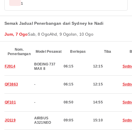
1
Semak Jadual Penerbangan dari Sydney ke Nadi
Jum, 7 Ogo
Sab, 8 Ogo
Ahd, 9 Ogo
Isn, 10 Ogo
Nom.
Model Pesawat
Berlepas
Tiba
B
Penerbangan
BOEING 737
FJ914
06:15
12:15
Sydn
MAX 8
QF3863
-
06:15
12:15
Sydn
QF101
-
08:50
14:55
Sydn
AIRBUS
JQ119
09:05
15:10
Sydn
A321NEO