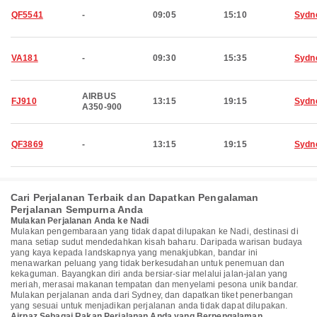
QF5541
-
09:05
15:10
Sydn
VA181
-
09:30
15:35
Sydn
AIRBUS
FJ910
13:15
19:15
Sydn
A350-900
QF3869
-
13:15
19:15
Sydn
Cari Perjalanan Terbaik dan Dapatkan Pengalaman
Perjalanan Sempurna Anda
Mulakan Perjalanan Anda ke Nadi
Mulakan pengembaraan yang tidak dapat dilupakan ke Nadi, destinasi di
mana setiap sudut mendedahkan kisah baharu. Daripada warisan budaya
yang kaya kepada landskapnya yang menakjubkan, bandar ini
menawarkan peluang yang tidak berkesudahan untuk penemuan dan
kekaguman. Bayangkan diri anda bersiar-siar melalui jalan-jalan yang
meriah, merasai makanan tempatan dan menyelami pesona unik bandar.
Mulakan perjalanan anda dari Sydney, dan dapatkan tiket penerbangan
yang sesuai untuk menjadikan perjalanan anda tidak dapat dilupakan.
Airpaz Sebagai Rakan Perjalanan Anda yang Berpengalaman