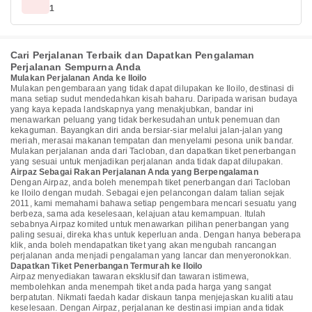
1
Cari Perjalanan Terbaik dan Dapatkan Pengalaman
Perjalanan Sempurna Anda
Mulakan Perjalanan Anda ke Iloilo
Mulakan pengembaraan yang tidak dapat dilupakan ke Iloilo, destinasi di
mana setiap sudut mendedahkan kisah baharu. Daripada warisan budaya
yang kaya kepada landskapnya yang menakjubkan, bandar ini
menawarkan peluang yang tidak berkesudahan untuk penemuan dan
kekaguman. Bayangkan diri anda bersiar-siar melalui jalan-jalan yang
meriah, merasai makanan tempatan dan menyelami pesona unik bandar.
Mulakan perjalanan anda dari Tacloban, dan dapatkan tiket penerbangan
yang sesuai untuk menjadikan perjalanan anda tidak dapat dilupakan.
Airpaz Sebagai Rakan Perjalanan Anda yang Berpengalaman
Dengan Airpaz, anda boleh menempah tiket penerbangan dari Tacloban
ke Iloilo dengan mudah. Sebagai ejen pelancongan dalam talian sejak
2011, kami memahami bahawa setiap pengembara mencari sesuatu yang
berbeza, sama ada keselesaan, kelajuan atau kemampuan. Itulah
sebabnya Airpaz komited untuk menawarkan pilihan penerbangan yang
paling sesuai, direka khas untuk keperluan anda. Dengan hanya beberapa
klik, anda boleh mendapatkan tiket yang akan mengubah rancangan
perjalanan anda menjadi pengalaman yang lancar dan menyeronokkan.
Dapatkan Tiket Penerbangan Termurah ke Iloilo
Airpaz menyediakan tawaran eksklusif dan tawaran istimewa,
membolehkan anda menempah tiket anda pada harga yang sangat
berpatutan. Nikmati faedah kadar diskaun tanpa menjejaskan kualiti atau
keselesaan. Dengan Airpaz, perjalanan ke destinasi impian anda tidak