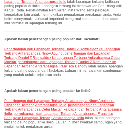
Lapangan Terbang Antarabangsa Iloilo
ialah lapangan terbang ketibaan
paling popular di Iloilo. Lapangan terbang ini menawarkan Bas Ulang-alik,
Kerusi Roda, Perkhidmatan Pertukaran Mata Wang serta pelbagai
kemudahan lain untuk meningkatkan pengalaman perjalanan anda. Anda
boleh menyemak maklumat terperinci mengenai kemudahan dan susun
atur terminal di lapangan terbang ini.
Apakah laluan penerbangan paling popular dari Tacloban?
penerbangan dari Lapangan Terbang Daniel Z Romualdez ke Lapangan
Terbang Antarabangsa Ninoy Aquino
,
penerbangan dari Lapangan
Terbang Daniel Z Romualdez ke Lapangan Terbang Antarabangsa Cebu
Mactan
,
penerbangan dari Lapangan Terbang Daniel Z Romualdez ke
Lapangan Terbang Antarabangsa Francisco Bangoy
ialah laluan lapangan
terbang paling popular dari Tacloban. Laluan ini menawarkan sambungan
yang mudah untuk perjalanan anda.
Apakah laluan penerbangan paling popular ke Iloilo?
penerbangan dari Lapangan Terbang Antarabangsa Ninoy Aquino ke
Lapangan Terbang Antarabangsa Iloilo
,
penerbangan dari Lapangan
Terbang Antarabangsa Cebu Mactan ke Lapangan Terbang Antarabangsa
Iloilo
,
penerbangan dari Lapangan Terbang Antarabangsa Francisco
Bangoy ke Lapangan Terbang Antarabangsa Iloilo
ialah laluan lapangan
terbang paling popular ke Iloilo. Laluan ini menawarkan sambungan yang
mudah untuk perjalanan anda.