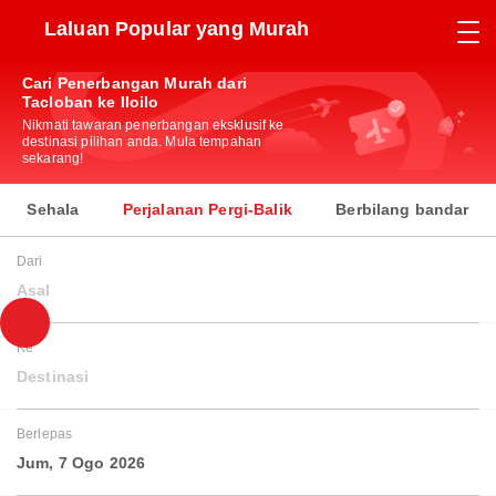
Laluan Popular yang Murah
Cari Penerbangan Murah dari
Tacloban ke Iloilo
Nikmati tawaran penerbangan eksklusif ke
destinasi pilihan anda. Mula tempahan
sekarang!
Sehala
Perjalanan Pergi-Balik
Berbilang bandar
Dari
Asal
Ke
Destinasi
Berlepas
Jum, 7 Ogo 2026