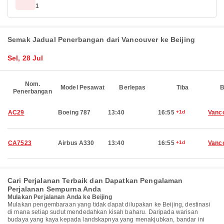
1
Semak Jadual Penerbangan dari Vancouver ke Beijing
Sel, 28 Jul
Nom.
Model Pesawat
Berlepas
Tiba
B
Penerbangan
AC29
Boeing 787
13:40
16:55
+1d
Vanc
CA7523
Airbus A330
13:40
16:55
+1d
Vanc
Cari Perjalanan Terbaik dan Dapatkan Pengalaman
Perjalanan Sempurna Anda
Mulakan Perjalanan Anda ke Beijing
Mulakan pengembaraan yang tidak dapat dilupakan ke Beijing, destinasi
di mana setiap sudut mendedahkan kisah baharu. Daripada warisan
budaya yang kaya kepada landskapnya yang menakjubkan, bandar ini