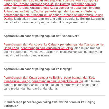
penerbangan dari Lapangan Terbang Antarabangsa Kuala Lumpur ke
Lapangan Terbang Antarabangsa Beijing Daxing
,
penerbangan dari
Lapangan Terbang Antarabangsa Kuala Lumpur ke Lapangan Terbang
Antarabangsa Beijing Capital
,
penerbangan dari Lapangan Terbang
Antarabangsa Kota Kinabalu ke Lapangan Terbang Antarabangsa Beijing
Daxing
ialah laluan lapangan terbang paling popular ke Beijing. Laluan ini
menawarkan sambungan yang mudah untuk perjalanan anda.
Apakah laluan bandar paling popular dari Vancouver?
penerbangan dari Vancouver ke Calgary
,
penerbangan dari Vancouver ke
Hong Kong
,
penerbangan dari Vancouver ke Tokyo
ialah laluan bandar
paling popular dari Vancouver. Laluan ini menawarkan sambungan yang
mudah dari bandar-bandar utama.
Apakah laluan bandar paling popular ke Beijing?
penerbangan dari Kuala Lumpur ke Beijing
,
penerbangan dari Kota
Kinabalu ke Beijing
,
penerbangan dari Bangkok ke Beijing
ialah laluan
bandar paling popular ke Beijing. Laluan ini menawarkan sambungan
yang mudah dari bandar-bandar utama.
Pukul berapa penerbangan paling awal dari Vancouver ke Beijing
berlepas?