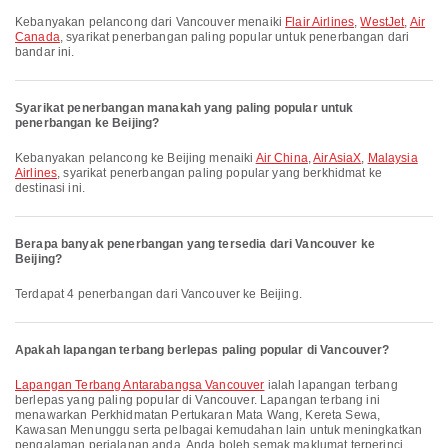
Kebanyakan pelancong dari Vancouver menaiki
Flair Airlines
,
WestJet
,
Air
Canada
, syarikat penerbangan paling popular untuk penerbangan dari
bandar ini.
Syarikat penerbangan manakah yang paling popular untuk
penerbangan ke Beijing?
Kebanyakan pelancong ke Beijing menaiki
Air China
,
AirAsiaX
,
Malaysia
Airlines
, syarikat penerbangan paling popular yang berkhidmat ke
destinasi ini.
Berapa banyak penerbangan yang tersedia dari Vancouver ke
Beijing?
Terdapat 4 penerbangan dari Vancouver ke Beijing.
Apakah lapangan terbang berlepas paling popular di Vancouver?
Lapangan Terbang Antarabangsa Vancouver
ialah lapangan terbang
berlepas yang paling popular di Vancouver. Lapangan terbang ini
menawarkan Perkhidmatan Pertukaran Mata Wang, Kereta Sewa,
Kawasan Menunggu serta pelbagai kemudahan lain untuk meningkatkan
pengalaman perjalanan anda. Anda boleh semak maklumat terperinci