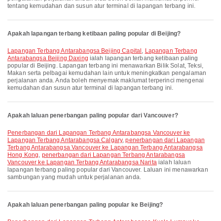
tentang kemudahan dan susun atur terminal di lapangan terbang ini.
Apakah lapangan terbang ketibaan paling popular di Beijing?
Lapangan Terbang Antarabangsa Beijing Capital
,
Lapangan Terbang
Antarabangsa Beijing Daxing
ialah lapangan terbang ketibaan paling
popular di Beijing. Lapangan terbang ini menawarkan Bilik Solat, Teksi,
Makan serta pelbagai kemudahan lain untuk meningkatkan pengalaman
perjalanan anda. Anda boleh menyemak maklumat terperinci mengenai
kemudahan dan susun atur terminal di lapangan terbang ini.
Apakah laluan penerbangan paling popular dari Vancouver?
penerbangan dari Lapangan Terbang Antarabangsa Vancouver ke
Lapangan Terbang Antarabangsa Calgary
,
penerbangan dari Lapangan
Terbang Antarabangsa Vancouver ke Lapangan Terbang Antarabangsa
Hong Kong
,
penerbangan dari Lapangan Terbang Antarabangsa
Vancouver ke Lapangan Terbang Antarabangsa Narita
ialah laluan
lapangan terbang paling popular dari Vancouver. Laluan ini menawarkan
sambungan yang mudah untuk perjalanan anda.
Apakah laluan penerbangan paling popular ke Beijing?