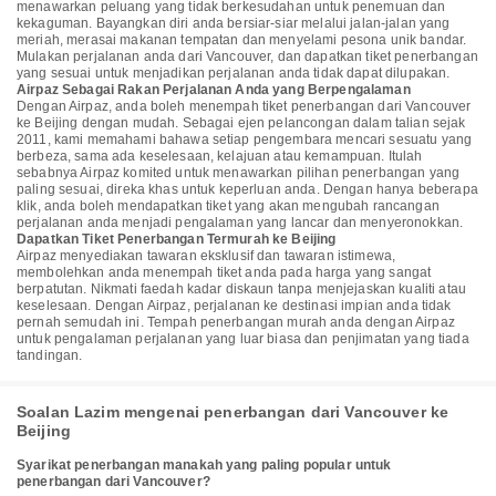
menawarkan peluang yang tidak berkesudahan untuk penemuan dan
kekaguman. Bayangkan diri anda bersiar-siar melalui jalan-jalan yang
meriah, merasai makanan tempatan dan menyelami pesona unik bandar.
Mulakan perjalanan anda dari Vancouver, dan dapatkan tiket penerbangan
yang sesuai untuk menjadikan perjalanan anda tidak dapat dilupakan.
Airpaz Sebagai Rakan Perjalanan Anda yang Berpengalaman
Dengan Airpaz, anda boleh menempah tiket penerbangan dari Vancouver
ke Beijing dengan mudah. Sebagai ejen pelancongan dalam talian sejak
2011, kami memahami bahawa setiap pengembara mencari sesuatu yang
berbeza, sama ada keselesaan, kelajuan atau kemampuan. Itulah
sebabnya Airpaz komited untuk menawarkan pilihan penerbangan yang
paling sesuai, direka khas untuk keperluan anda. Dengan hanya beberapa
klik, anda boleh mendapatkan tiket yang akan mengubah rancangan
perjalanan anda menjadi pengalaman yang lancar dan menyeronokkan.
Dapatkan Tiket Penerbangan Termurah ke Beijing
Airpaz menyediakan tawaran eksklusif dan tawaran istimewa,
membolehkan anda menempah tiket anda pada harga yang sangat
berpatutan. Nikmati faedah kadar diskaun tanpa menjejaskan kualiti atau
keselesaan. Dengan Airpaz, perjalanan ke destinasi impian anda tidak
pernah semudah ini. Tempah penerbangan murah anda dengan Airpaz
untuk pengalaman perjalanan yang luar biasa dan penjimatan yang tiada
tandingan.
Soalan Lazim mengenai penerbangan dari Vancouver ke
Beijing
Syarikat penerbangan manakah yang paling popular untuk
penerbangan dari Vancouver?