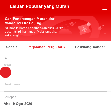
Laluan Popular yang Murah
Cari Penerbangan Murah dari
Vancouver ke Beijing
Nikmati tawaran penerbangan eksklusif ke
destinasi pilihan anda. Mula tempahan
sekarang!
Sehala
Perjalanan Pergi-Balik
Berbilang bandar
Dari
Asal
Ke
Destinasi
Berlepas
Ahd, 9 Ogo 2026