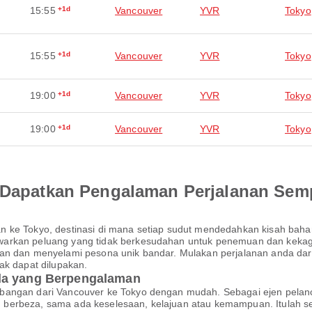
15:55
+1d
Vancouver
YVR
Tokyo
15:55
+1d
Vancouver
YVR
Tokyo
19:00
+1d
Vancouver
YVR
Tokyo
19:00
+1d
Vancouver
YVR
Tokyo
an Dapatkan Pengalaman Perjalanan Se
n ke Tokyo, destinasi di mana setiap sudut mendedahkan kisah bah
arkan peluang yang tidak berkesudahan untuk penemuan dan kekagum
an dan menyelami pesona unik bandar. Mulakan perjalanan anda dar
ak dapat dilupakan.
nda yang Berpengalaman
bangan dari Vancouver ke Tokyo dengan mudah. Sebagai ejen pelan
berbeza, sama ada keselesaan, kelajuan atau kemampuan. Itulah s