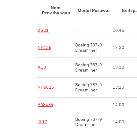
Nom.
Model Pesawat
Berlep
Penerbangan
ZG21
-
10:45
Boeing 787-9
NH135
12:30
Dreamliner
Boeing 787-9
AC3
13:10
Dreamliner
Boeing 787-9
NH6815
13:10
Dreamliner
AA8435
-
14:00
Boeing 787-9
JL17
14:00
Dreamliner