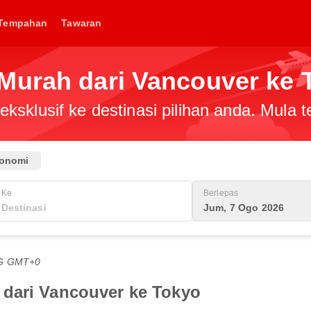
Tempahan
Tawaran
Murah dari Vancouver ke 
ksklusif ke destinasi pilihan anda. Mula
onomi
Ke
Berlepas
Jum, 7 Ogo 2026
TG GMT+0
 dari Vancouver ke Tokyo