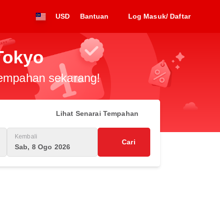
USD
Bantuan
Log Masuk/ Daftar
Tokyo
 tempahan sekarang!
Lihat Senarai Tempahan
Kembali
Cari
Sab, 8 Ogo 2026