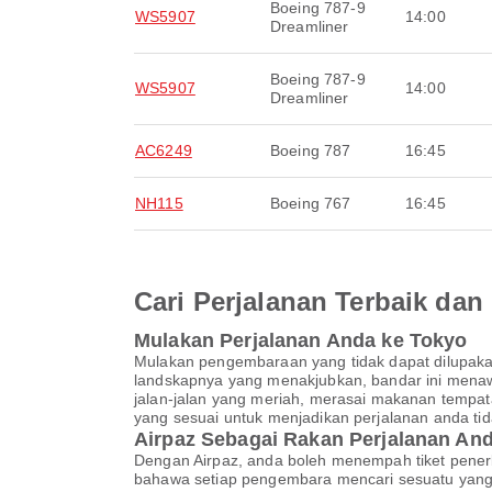
Boeing 787-9
WS5907
14:00
Dreamliner
Boeing 787-9
WS5907
14:00
Dreamliner
AC6249
Boeing 787
16:45
NH115
Boeing 767
16:45
Cari Perjalanan Terbaik d
Mulakan Perjalanan Anda ke Tokyo
Mulakan pengembaraan yang tidak dapat dilupaka
landskapnya yang menakjubkan, bandar ini menaw
jalan-jalan yang meriah, merasai makanan tempat
yang sesuai untuk menjadikan perjalanan anda tid
Airpaz Sebagai Rakan Perjalanan A
Dengan Airpaz, anda boleh menempah tiket pener
bahawa setiap pengembara mencari sesuatu yang 