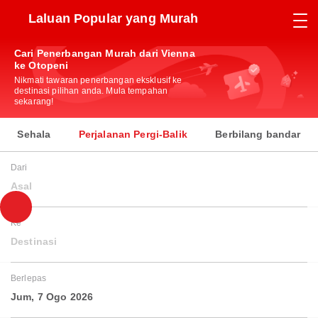
Laluan Popular yang Murah
Cari Penerbangan Murah dari Vienna
ke Otopeni
Nikmati tawaran penerbangan eksklusif ke
destinasi pilihan anda. Mula tempahan
sekarang!
Sehala
Perjalanan Pergi-Balik
Berbilang bandar
Dari
Asal
Ke
Destinasi
Berlepas
Jum, 7 Ogo 2026