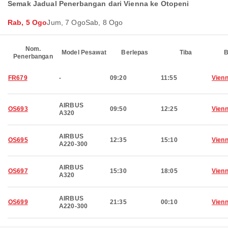
Semak Jadual Penerbangan dari Vienna ke Otopeni
Rab, 5 Ogo
Jum, 7 Ogo
Sab, 8 Ogo
Nom.
Model Pesawat
Berlepas
Tiba
B
Penerbangan
FR679
-
09:20
11:55
Vien
AIRBUS
OS693
09:50
12:25
Vien
A320
AIRBUS
OS695
12:35
15:10
Vien
A220-300
AIRBUS
OS697
15:30
18:05
Vien
A320
AIRBUS
OS699
21:35
00:10
Vien
A220-300