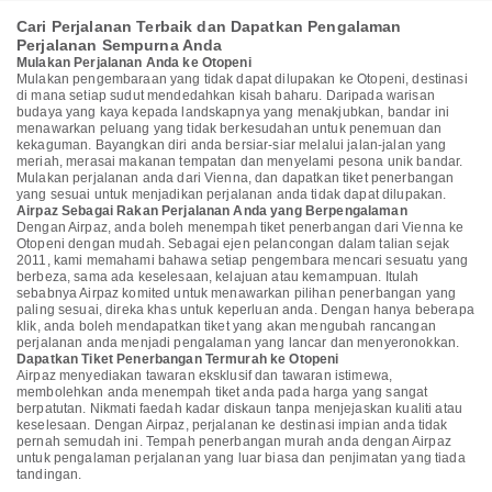
Cari Perjalanan Terbaik dan Dapatkan Pengalaman
Perjalanan Sempurna Anda
Mulakan Perjalanan Anda ke Otopeni
Mulakan pengembaraan yang tidak dapat dilupakan ke Otopeni, destinasi
di mana setiap sudut mendedahkan kisah baharu. Daripada warisan
budaya yang kaya kepada landskapnya yang menakjubkan, bandar ini
menawarkan peluang yang tidak berkesudahan untuk penemuan dan
kekaguman. Bayangkan diri anda bersiar-siar melalui jalan-jalan yang
meriah, merasai makanan tempatan dan menyelami pesona unik bandar.
Mulakan perjalanan anda dari Vienna, dan dapatkan tiket penerbangan
yang sesuai untuk menjadikan perjalanan anda tidak dapat dilupakan.
Airpaz Sebagai Rakan Perjalanan Anda yang Berpengalaman
Dengan Airpaz, anda boleh menempah tiket penerbangan dari Vienna ke
Otopeni dengan mudah. Sebagai ejen pelancongan dalam talian sejak
2011, kami memahami bahawa setiap pengembara mencari sesuatu yang
berbeza, sama ada keselesaan, kelajuan atau kemampuan. Itulah
sebabnya Airpaz komited untuk menawarkan pilihan penerbangan yang
paling sesuai, direka khas untuk keperluan anda. Dengan hanya beberapa
klik, anda boleh mendapatkan tiket yang akan mengubah rancangan
perjalanan anda menjadi pengalaman yang lancar dan menyeronokkan.
Dapatkan Tiket Penerbangan Termurah ke Otopeni
Airpaz menyediakan tawaran eksklusif dan tawaran istimewa,
membolehkan anda menempah tiket anda pada harga yang sangat
berpatutan. Nikmati faedah kadar diskaun tanpa menjejaskan kualiti atau
keselesaan. Dengan Airpaz, perjalanan ke destinasi impian anda tidak
pernah semudah ini. Tempah penerbangan murah anda dengan Airpaz
untuk pengalaman perjalanan yang luar biasa dan penjimatan yang tiada
tandingan.