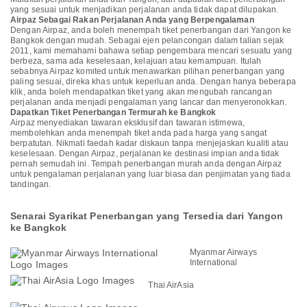
yang sesuai untuk menjadikan perjalanan anda tidak dapat dilupakan.
Airpaz Sebagai Rakan Perjalanan Anda yang Berpengalaman
Dengan Airpaz, anda boleh menempah tiket penerbangan dari Yangon ke
Bangkok dengan mudah. Sebagai ejen pelancongan dalam talian sejak
2011, kami memahami bahawa setiap pengembara mencari sesuatu yang
berbeza, sama ada keselesaan, kelajuan atau kemampuan. Itulah
sebabnya Airpaz komited untuk menawarkan pilihan penerbangan yang
paling sesuai, direka khas untuk keperluan anda. Dengan hanya beberapa
klik, anda boleh mendapatkan tiket yang akan mengubah rancangan
perjalanan anda menjadi pengalaman yang lancar dan menyeronokkan.
Dapatkan Tiket Penerbangan Termurah ke Bangkok
Airpaz menyediakan tawaran eksklusif dan tawaran istimewa,
membolehkan anda menempah tiket anda pada harga yang sangat
berpatutan. Nikmati faedah kadar diskaun tanpa menjejaskan kualiti atau
keselesaan. Dengan Airpaz, perjalanan ke destinasi impian anda tidak
pernah semudah ini. Tempah penerbangan murah anda dengan Airpaz
untuk pengalaman perjalanan yang luar biasa dan penjimatan yang tiada
tandingan.
Senarai Syarikat Penerbangan yang Tersedia dari Yangon
ke Bangkok
Myanmar Airways
International
Thai AirAsia