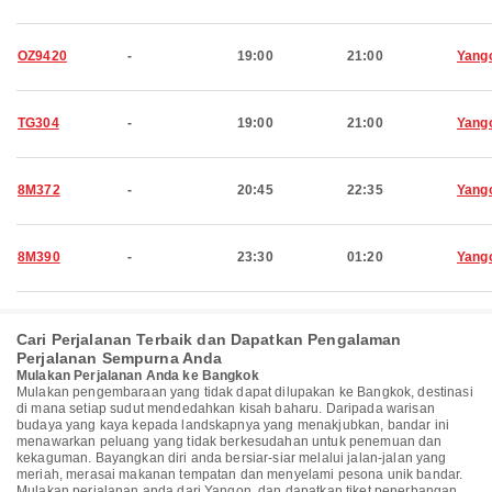
OZ9420
-
19:00
21:00
Yang
TG304
-
19:00
21:00
Yang
8M372
-
20:45
22:35
Yang
8M390
-
23:30
01:20
Yang
Cari Perjalanan Terbaik dan Dapatkan Pengalaman
Perjalanan Sempurna Anda
Mulakan Perjalanan Anda ke Bangkok
Mulakan pengembaraan yang tidak dapat dilupakan ke Bangkok, destinasi
di mana setiap sudut mendedahkan kisah baharu. Daripada warisan
budaya yang kaya kepada landskapnya yang menakjubkan, bandar ini
menawarkan peluang yang tidak berkesudahan untuk penemuan dan
kekaguman. Bayangkan diri anda bersiar-siar melalui jalan-jalan yang
meriah, merasai makanan tempatan dan menyelami pesona unik bandar.
Mulakan perjalanan anda dari Yangon, dan dapatkan tiket penerbangan