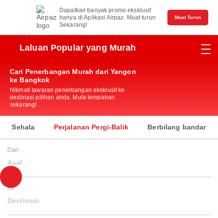
Dapatkan banyak promo eksklusif
hanya di Aplikasi Airpaz. Muat turun
Muat Turun
Sekarang!
Laluan Popular yang Murah
Cari Penerbangan Murah dari Yangon
ke Bangkok
Nikmati tawaran penerbangan eksklusif ke
destinasi pilihan anda. Mula tempahan
sekarang!
Sehala
Perjalanan Pergi-Balik
Berbilang bandar
Dari
Asal
Ke
Destinasi