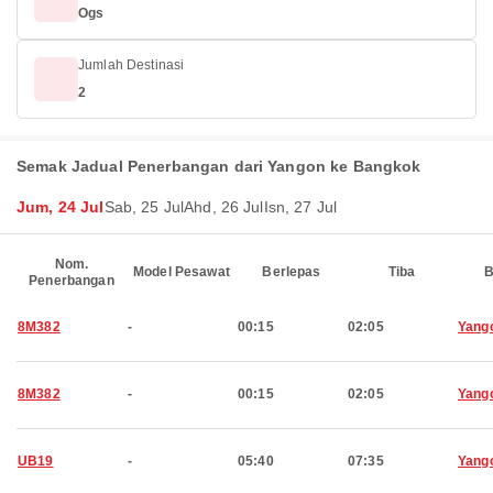
Ogs
Jumlah Destinasi
2
Semak Jadual Penerbangan dari Yangon ke Bangkok
Jum, 24 Jul
Sab, 25 Jul
Ahd, 26 Jul
Isn, 27 Jul
Nom.
Model Pesawat
Berlepas
Tiba
B
Penerbangan
8M382
-
00:15
02:05
Yang
8M382
-
00:15
02:05
Yang
UB19
-
05:40
07:35
Yang