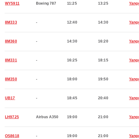
WY5911
Boeing 787
11:25
13:25
Yang
8M333
-
12:40
14:30
Yang
8M360
-
14:30
16:20
Yang
8M331
-
16:25
18:15
Yang
8M350
-
18:00
19:50
Yang
UB17
-
18:45
20:40
Yang
LH9725
Airbus A350
19:00
21:00
Yang
OS8618
-
19:00
21:00
Yang