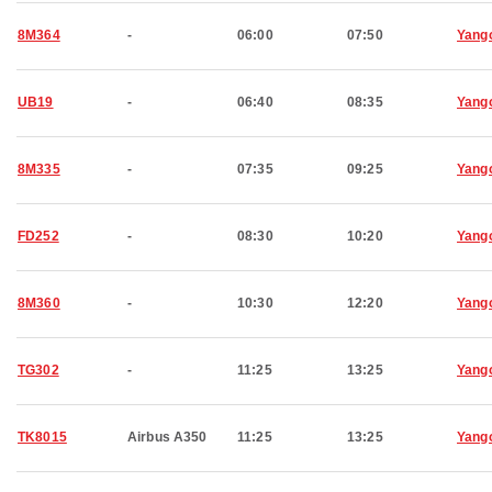
8M364
-
06:00
07:50
Yang
UB19
-
06:40
08:35
Yang
8M335
-
07:35
09:25
Yang
FD252
-
08:30
10:20
Yang
8M360
-
10:30
12:20
Yang
TG302
-
11:25
13:25
Yang
TK8015
Airbus A350
11:25
13:25
Yang