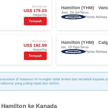
Bermula dari
Hamilton (YHM)
Vanc
US$ 179.03
Jum, 24 Jul
Terus
Harga/Org
Porter Airlines
Tempah
Bermula dari
Hamilton (YHM)
Calg
US$ 192.99
Isn, 10 Ogo
Terus
Harga/Org
Porter Airlines
Tempah
naraikan di halaman ini mungkin tidak terkini dan tertakluk kepada p
klumat yang paling tepat dan terkini.
 Hamilton ke Kanada