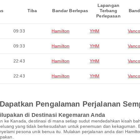
Lapangan
as
Tiba
Bandar Berlepas
Terbang
Band
Perlepasan
09:33
Hamilton
YHM
Vanco
09:33
Hamilton
YHM
Vanco
22:43
Hamilton
YHM
Vanco
22:43
Hamilton
YHM
Vanco
an Dapatkan Pengalaman Perjalanan Se
Dilupakan di Destinasi Kegemaran Anda
n ke Kanada, destinasi di mana setiap sudut mendedahkan kisah ba
luang yang tidak berkesudahan untuk penemuan dan kekaguman. Bayan
elami pesona unik benua itu. Mulakan perjalanan anda dari Hamilto
upakan.