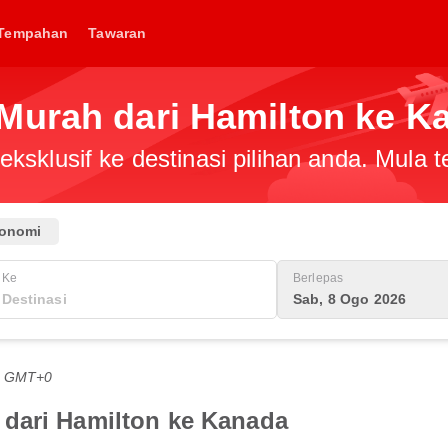
Tempahan
Tawaran
Murah dari Hamilton ke K
ksklusif ke destinasi pilihan anda. Mula
onomi
Ke
Berlepas
Sab, 8 Ogo 2026
PG GMT+0
dari Hamilton ke Kanada