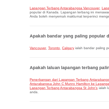
Lapangan Terbang Antarabangsa Vancouver
,
Lapa
popular di Kanada. Lapangan terbang ini menawa
Anda boleh menyemak maklumat terperinci mengen
Apakah bandar yang paling popular 
Vancouver
,
Toronto
,
Calgary
ialah bandar paling p
Apakah laluan lapangan terbang pali
penerbangan dari Lapangan Terbang Antarabang
Antarabangsa John C Munro Hamilton ke Lapanga
Lapangan Terbang Antarabangsa St John's
ialah 
anda.