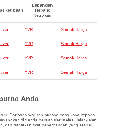
Lapangan
ar ketibaan
Terbang
Ketibaan
uver
YVR
Semak Harga
uver
YVR
Semak Harga
uver
YVR
Semak Harga
uver
YVR
Semak Harga
mpurna Anda
haru. Daripada warisan budaya yang kaya kepada
gkan diri anda bersiar-siar melalui jalan-jalan
n, dan dapatkan tiket penerbangan yang sesuai