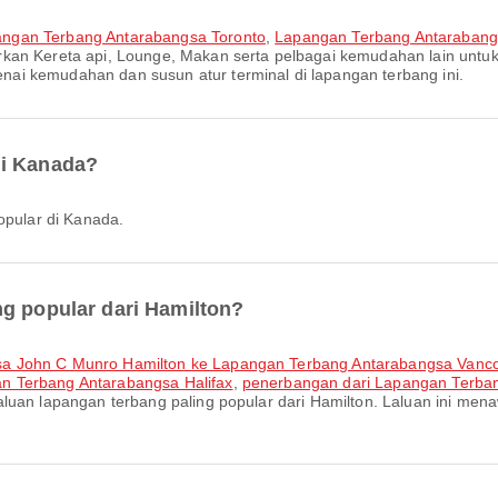
ngan Terbang Antarabangsa Toronto
,
Lapangan Terbang Antarabang
rkan Kereta api, Lounge, Makan serta pelbagai kemudahan lain unt
ai kemudahan dan susun atur terminal di lapangan terbang ini.
di Kanada?
opular di Kanada.
ng popular dari Hamilton?
sa John C Munro Hamilton ke Lapangan Terbang Antarabangsa Vanc
n Terbang Antarabangsa Halifax
,
penerbangan dari Lapangan Terba
laluan lapangan terbang paling popular dari Hamilton. Laluan ini 