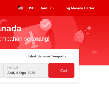
USD
Bantuan
Log Masuk/ Daftar
anada
 tempahan sekarang!
Lihat Senarai Tempahan
Kembali
Cari
Ahd, 9 Ogo 2026