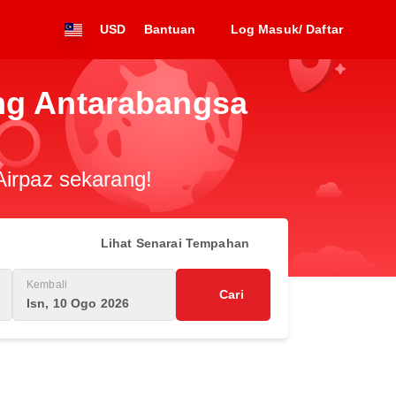
USD
Bantuan
Log Masuk/ Daftar
ang Antarabangsa
Airpaz sekarang!
Lihat Senarai Tempahan
Kembali
Cari
Isn, 10 Ogo 2026