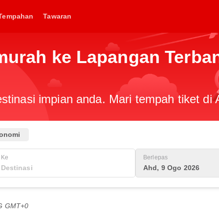
Tempahan
Tawaran
t murah ke Lapangan Terb
tinasi impian anda. Mari tempah tiket di 
onomi
Ke
Berlepas
Ahd, 9 Ogo 2026
TG GMT+0