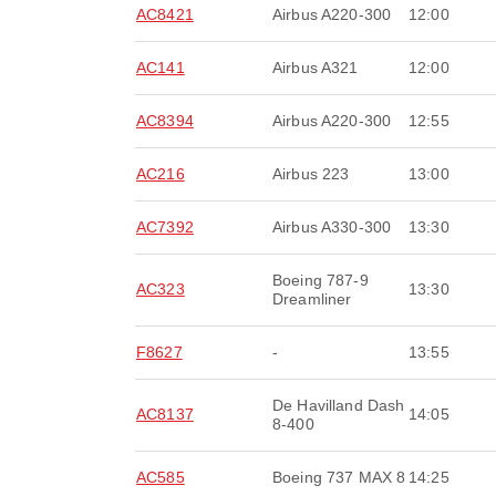
AC8421
Airbus A220-300
12:00
AC141
Airbus A321
12:00
AC8394
Airbus A220-300
12:55
AC216
Airbus 223
13:00
AC7392
Airbus A330-300
13:30
Boeing 787-9
AC323
13:30
Dreamliner
F8627
-
13:55
De Havilland Dash
AC8137
14:05
8-400
AC585
Boeing 737 MAX 8
14:25