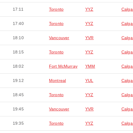
17:11
Toronto
YYZ
Calga
17:40
Toronto
YYZ
Calga
18:10
Vancouver
YVR
Calga
18:15
Toronto
YYZ
Calga
18:02
Fort McMurray
YMM
Calga
19:12
Montreal
YUL
Calga
18:45
Toronto
YYZ
Calga
19:45
Vancouver
YVR
Calga
19:35
Toronto
YYZ
Calga