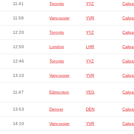
11:41
Toronto
YYZ
Calga
11:58
Vancouver
YVR
Calga
12:20
Toronto
YYZ
Calga
12:50
London
LHR
Calga
12:46
Toronto
YYZ
Calga
13:10
Vancouver
YVR
Calga
11:47
Edmonton
YEG
Calga
13:53
Denver
DEN
Calga
14:10
Vancouver
YVR
Calga