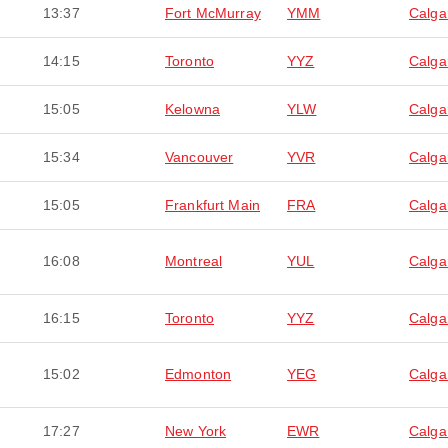
13:37
Fort McMurray
YMM
Calga
14:15
Toronto
YYZ
Calga
15:05
Kelowna
YLW
Calga
15:34
Vancouver
YVR
Calga
15:05
Frankfurt Main
FRA
Calga
16:08
Montreal
YUL
Calga
16:15
Toronto
YYZ
Calga
15:02
Edmonton
YEG
Calga
17:27
New York
EWR
Calga