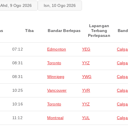
Ahd, 9 Ogo 2026
Isn, 10 Ogo 2026
Lapangan
as
Tiba
Bandar Berlepas
Terbang
Band
Perlepasan
07:12
Edmonton
YEG
Calga
08:31
Toronto
YYZ
Calga
08:31
Winnipeg
YWG
Calga
10:25
Vancouver
YVR
Calga
10:16
Toronto
YYZ
Calga
11:12
Montreal
YUL
Calga