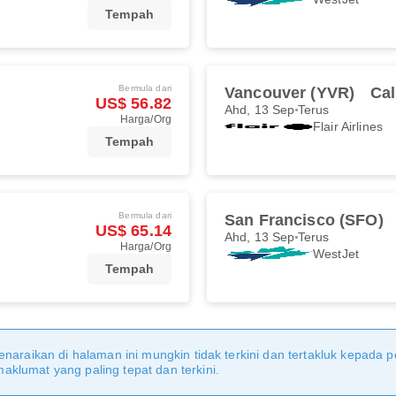
Tempah
Bermula dari
Vancouver (YVR)
Cal
US$ 56.82
Ahd, 13 Sep
Terus
Harga/Org
Flair Airlines
Tempah
Bermula dari
San Francisco (SFO)
US$ 65.14
Ahd, 13 Sep
Terus
Harga/Org
WestJet
Tempah
naraikan di halaman ini mungkin tidak terkini dan tertakluk kepada p
klumat yang paling tepat dan terkini.