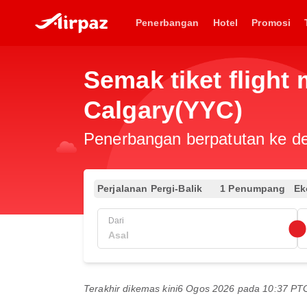
Penerbangan
Hotel
Promosi
Semak tiket fligh
Calgary(YYC)
Penerbangan berpatutan ke des
Perjalanan Pergi-Balik
1 Penumpang
Ek
Dari
Terakhir dikemas kini
6 Ogos 2026 pada 10:37 P