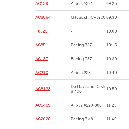
AC139
Airbus A321
09:25
AC8064
Mitsubishi CRJ900
09:30
F8623
-
10:00
AC851
Boeing 787
10:15
AC137
Boeing 737
10:30
AC210
Airbus 223
10:40
De Havilland Dash
AC8133
10:50
8-400
AC5465
Airbus A220-300
11:23
AC2020
Boeing 7M8
11:40