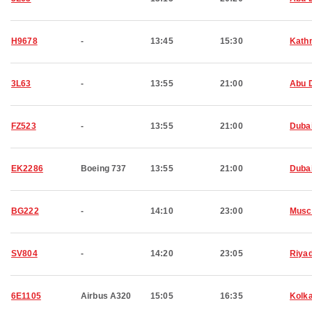
H9678
-
13:45
15:30
Kath
3L63
-
13:55
21:00
Abu 
FZ523
-
13:55
21:00
Duba
EK2286
Boeing 737
13:55
21:00
Duba
BG222
-
14:10
23:00
Musc
SV804
-
14:20
23:05
Riya
6E1105
Airbus A320
15:05
16:35
Kolk