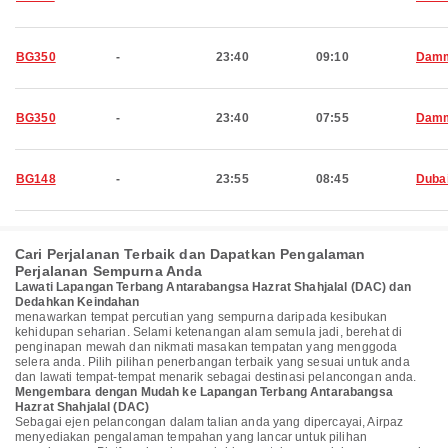
BG350
-
23:40
09:10
Dam
BG350
-
23:40
07:55
Dam
BG148
-
23:55
08:45
Duba
Cari Perjalanan Terbaik dan Dapatkan Pengalaman
Perjalanan Sempurna Anda
Lawati Lapangan Terbang Antarabangsa Hazrat Shahjalal (DAC) dan
Dedahkan Keindahan
menawarkan tempat percutian yang sempurna daripada kesibukan
kehidupan seharian. Selami ketenangan alam semula jadi, berehat di
penginapan mewah dan nikmati masakan tempatan yang menggoda
selera anda. Pilih pilihan penerbangan terbaik yang sesuai untuk anda
dan lawati tempat-tempat menarik sebagai destinasi pelancongan anda.
Mengembara dengan Mudah ke Lapangan Terbang Antarabangsa
Hazrat Shahjalal (DAC)
Sebagai ejen pelancongan dalam talian anda yang dipercayai, Airpaz
menyediakan pengalaman tempahan yang lancar untuk pilihan