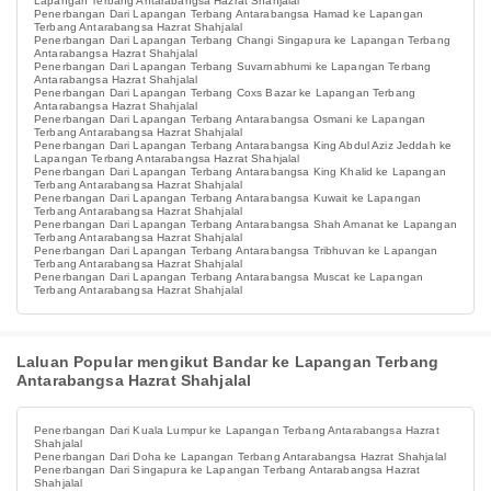
Lapangan Terbang Antarabangsa Hazrat Shahjalal
Penerbangan Dari Lapangan Terbang Antarabangsa Hamad ke Lapangan
Terbang Antarabangsa Hazrat Shahjalal
Penerbangan Dari Lapangan Terbang Changi Singapura ke Lapangan Terbang
Antarabangsa Hazrat Shahjalal
Penerbangan Dari Lapangan Terbang Suvarnabhumi ke Lapangan Terbang
Antarabangsa Hazrat Shahjalal
Penerbangan Dari Lapangan Terbang Coxs Bazar ke Lapangan Terbang
Antarabangsa Hazrat Shahjalal
Penerbangan Dari Lapangan Terbang Antarabangsa Osmani ke Lapangan
Terbang Antarabangsa Hazrat Shahjalal
Penerbangan Dari Lapangan Terbang Antarabangsa King Abdul Aziz Jeddah ke
Lapangan Terbang Antarabangsa Hazrat Shahjalal
Penerbangan Dari Lapangan Terbang Antarabangsa King Khalid ke Lapangan
Terbang Antarabangsa Hazrat Shahjalal
Penerbangan Dari Lapangan Terbang Antarabangsa Kuwait ke Lapangan
Terbang Antarabangsa Hazrat Shahjalal
Penerbangan Dari Lapangan Terbang Antarabangsa Shah Amanat ke Lapangan
Terbang Antarabangsa Hazrat Shahjalal
Penerbangan Dari Lapangan Terbang Antarabangsa Tribhuvan ke Lapangan
Terbang Antarabangsa Hazrat Shahjalal
Penerbangan Dari Lapangan Terbang Antarabangsa Muscat ke Lapangan
Terbang Antarabangsa Hazrat Shahjalal
Laluan Popular mengikut Bandar ke Lapangan Terbang
Antarabangsa Hazrat Shahjalal
Penerbangan Dari Kuala Lumpur ke Lapangan Terbang Antarabangsa Hazrat
Shahjalal
Penerbangan Dari Doha ke Lapangan Terbang Antarabangsa Hazrat Shahjalal
Penerbangan Dari Singapura ke Lapangan Terbang Antarabangsa Hazrat
Shahjalal