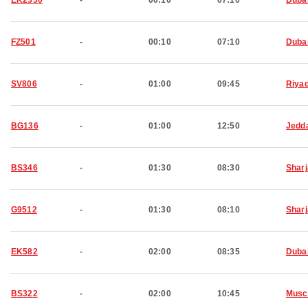
EK2330
-
00:10
07:10
Duba
FZ501
-
00:10
07:10
Duba
SV806
-
01:00
09:45
Riya
BG136
-
01:00
12:50
Jedd
BS346
-
01:30
08:30
Shar
G9512
-
01:30
08:10
Shar
EK582
-
02:00
08:35
Duba
BS322
-
02:00
10:45
Musc