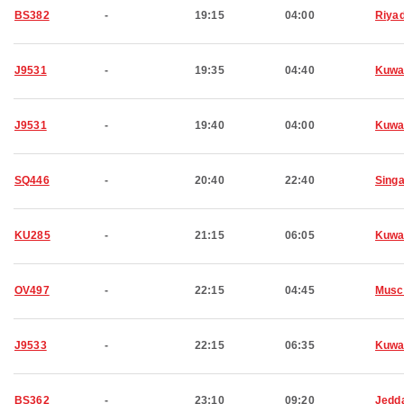
BS382
-
19:15
04:00
Riya
J9531
-
19:35
04:40
Kuwa
J9531
-
19:40
04:00
Kuwa
SQ446
-
20:40
22:40
Sing
KU285
-
21:15
06:05
Kuwa
OV497
-
22:15
04:45
Musc
J9533
-
22:15
06:35
Kuwa
BS362
-
23:10
09:20
Jedd