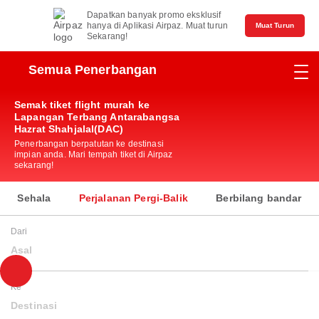
Dapatkan banyak promo eksklusif
hanya di Aplikasi Airpaz. Muat turun
Muat Turun
Sekarang!
Semua Penerbangan
Semak tiket flight murah ke
Lapangan Terbang Antarabangsa
Hazrat Shahjalal(DAC)
Penerbangan berpatutan ke destinasi
impian anda. Mari tempah tiket di Airpaz
sekarang!
Sehala
Perjalanan Pergi-Balik
Berbilang bandar
Dari
Asal
Ke
Destinasi