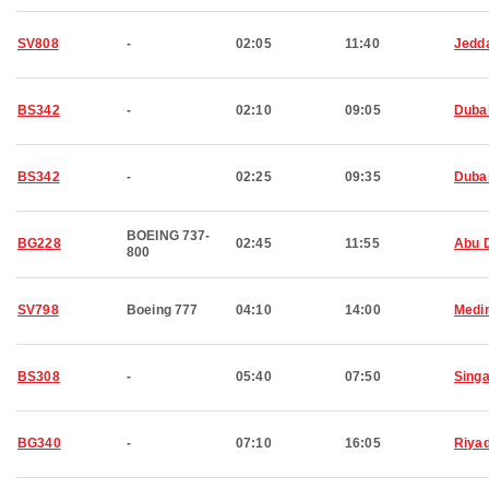
SV808
-
02:05
11:40
Jedd
BS342
-
02:10
09:05
Duba
BS342
-
02:25
09:35
Duba
BOEING 737-
BG228
02:45
11:55
Abu 
800
SV798
Boeing 777
04:10
14:00
Medi
BS308
-
05:40
07:50
Sing
BG340
-
07:10
16:05
Riya