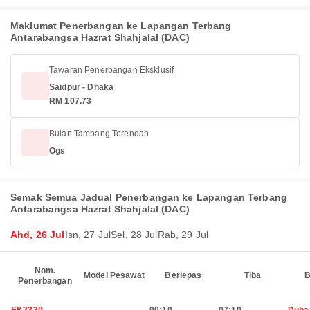
Maklumat Penerbangan ke Lapangan Terbang
Antarabangsa Hazrat Shahjalal (DAC)
Tawaran Penerbangan Eksklusif
Saidpur - Dhaka
RM 107.73
Bulan Tambang Terendah
Ogs
Semak Semua Jadual Penerbangan ke Lapangan Terbang
Antarabangsa Hazrat Shahjalal (DAC)
Ahd, 26 Jul
Isn, 27 Jul
Sel, 28 Jul
Rab, 29 Jul
Nom.
Model Pesawat
Berlepas
Tiba
B
Penerbangan