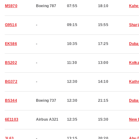
MS970
Boeing 787
07:55
18:10
Kahe
G9514
-
09:15
15:55
Shar
EK586
-
10:35
17:25
Duba
BS202
-
11:30
13:00
Kolk
BG372
-
12:30
14:10
Kath
BS344
Boeing 737
12:30
21:15
Duba
6E1103
Airbus A321
12:35
15:30
New 
3L63
-
13:15
20:20
Abu 