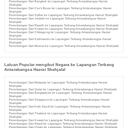
Penerbangan Dari Bangkok ke Lapangan Terbang Antarabangsa Hazrat
Shahjalal
Penerbangan Dari Cox's Bazar ke Lapangan Terbang Antarabangsa Hazrat
Shahjalal
Penerbangan Dari Sylhet ke Lapangan Terbang Antarabangsa Hazrat Shahjalal
Penerbangan Dari Jeddah ke Lapangan Terbang Antarabangsa Hazrat
Shahjalal
Penerbangan Dari Riyadh ke Lapangan Terbang Antarabangsa Hazrat Shahjalal
Penerbangan Dari Kuwait ke Lapangan Terbang Antarabangsa Hazrat Shahjalal
Penerbangan Dari Chittagong ke Lapangan Terbang Antarabangsa Hazrat
Shahjalal
Penerbangan Dari Kathmandu ke Lapangan Terbang Antarabangsa Hazrat
Shahjalal
Penerbangan Dari Muscat ke Lapangan Terbang Antarabangsa Hazrat Shahjalal
Laluan Popular mengikut Negara ke Lapangan Terbang
Antarabangsa Hazrat Shahjalal
Penerbangan Dari Malaysia ke Lapangan Terbang Antarabangsa Hazrat
Shahjalal
Penerbangan Dari Qatar ke Lapangan Terbang Antarabangsa Hazrat Shahjalal
Penerbangan Dari Bangladesh ke Lapangan Terbang Antarabangsa Hazrat
Shahjalal
Penerbangan Dari Singapura ke Lapangan Terbang Antarabangsa Hazrat
Shahjalal
Penerbangan Dari Arab Saudi ke Lapangan Terbang Antarabangsa Hazrat
Shahjalal
Penerbangan Dari Thailand ke Lapangan Terbang Antarabangsa Hazrat
Shahjalal
Penerbangan Dari Kuwait ke Lapangan Terbang Antarabangsa Hazrat Shahjalal
Penerbangan Dari Nepal ke Lapangan Terbang Antarabangsa Hazrat Shahjalal
Penerbangan Dari Oman ke Lapangan Terbang Antarabangsa Hazrat Shahjalal