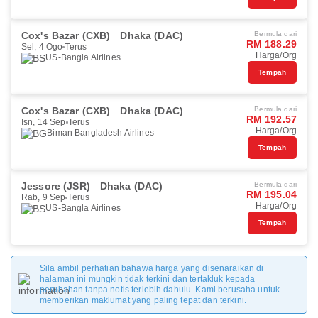
Cox's Bazar (CXB)
Dhaka (DAC)
Bermula dari
RM 188.29
Sel, 4 Ogo
Terus
Harga/Org
US-Bangla Airlines
Tempah
Cox's Bazar (CXB)
Dhaka (DAC)
Bermula dari
RM 192.57
Isn, 14 Sep
Terus
Harga/Org
Biman Bangladesh Airlines
Tempah
Jessore (JSR)
Dhaka (DAC)
Bermula dari
RM 195.04
Rab, 9 Sep
Terus
Harga/Org
US-Bangla Airlines
Tempah
Sila ambil perhatian bahawa harga yang disenaraikan di
halaman ini mungkin tidak terkini dan tertakluk kepada
perubahan tanpa notis terlebih dahulu. Kami berusaha untuk
memberikan maklumat yang paling tepat dan terkini.