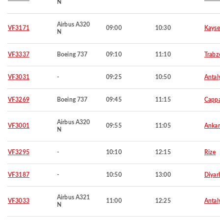
N
Airbus A320
VF3171
09:00
10:30
Kayse
N
VF3337
Boeing 737
09:10
11:10
Trabz
VF3031
-
09:25
10:50
Antal
VF3269
Boeing 737
09:45
11:15
Capp
Airbus A320
VF3001
09:55
11:05
Ankar
N
VF3295
-
10:10
12:15
Rize
VF3187
-
10:50
13:00
Diyar
Airbus A321
VF3033
11:00
12:25
Antal
N