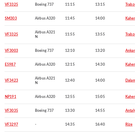
VF3325
Boeing 737
11:15
13:15
Trabz
SM303
Airbus A320
11:45
14:00
Kahe
Airbus A321
VF3325
11:55
13:55
Trabz
N
VF3003
Boeing 737
12:10
13:20
Ankar
E5987
Airbus A320
12:15
14:30
Kahe
Airbus A321
VF3423
12:40
14:00
Dala
N
NP191
Airbus A320
12:55
15:05
Kahe
VF3035
Boeing 737
13:30
14:55
Antal
VF3297
-
14:35
16:40
Rize