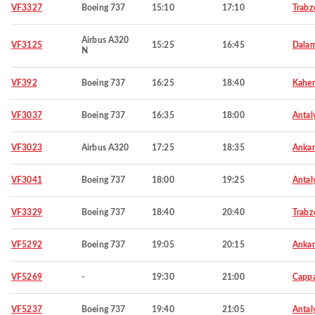
VF3327
Boeing 737
15:10
17:10
Trabz
Airbus A320
VF3125
15:25
16:45
Dala
N
VF392
Boeing 737
16:25
18:40
Kahe
VF3037
Boeing 737
16:35
18:00
Antal
VF3023
Airbus A320
17:25
18:35
Ankar
VF3041
Boeing 737
18:00
19:25
Antal
VF3329
Boeing 737
18:40
20:40
Trabz
VF5292
Boeing 737
19:05
20:15
Ankar
VF5269
-
19:30
21:00
Capp
VF5237
Boeing 737
19:40
21:05
Antal