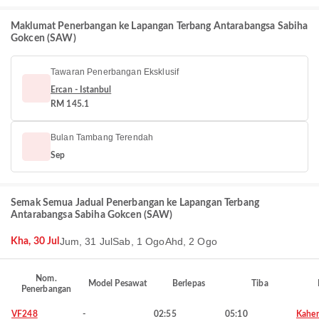
Maklumat Penerbangan ke Lapangan Terbang Antarabangsa Sabiha
Gokcen (SAW)
Tawaran Penerbangan Eksklusif
Ercan - Istanbul
RM 145.1
Bulan Tambang Terendah
Sep
Semak Semua Jadual Penerbangan ke Lapangan Terbang
Antarabangsa Sabiha Gokcen (SAW)
Jum, 31 Jul
Sab, 1 Ogo
Ahd, 2 Ogo
Kha, 30 Jul
Nom.
Model Pesawat
Berlepas
Tiba
Penerbangan
VF248
-
02:55
05:10
Kahe