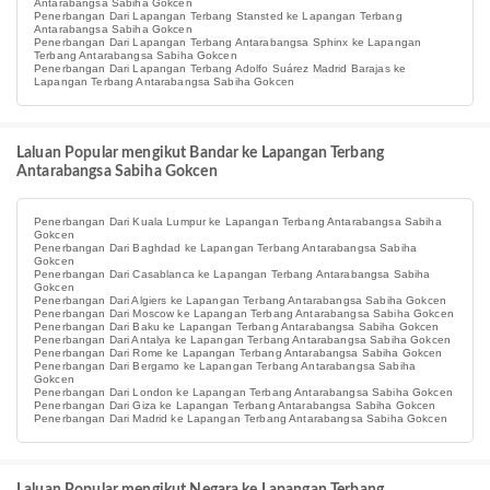
Antarabangsa Sabiha Gokcen
Penerbangan Dari Lapangan Terbang Stansted ke Lapangan Terbang
Antarabangsa Sabiha Gokcen
Penerbangan Dari Lapangan Terbang Antarabangsa Sphinx ke Lapangan
Terbang Antarabangsa Sabiha Gokcen
Penerbangan Dari Lapangan Terbang Adolfo Suárez Madrid Barajas ke
Lapangan Terbang Antarabangsa Sabiha Gokcen
Laluan Popular mengikut Bandar ke Lapangan Terbang
Antarabangsa Sabiha Gokcen
Penerbangan Dari Kuala Lumpur ke Lapangan Terbang Antarabangsa Sabiha
Gokcen
Penerbangan Dari Baghdad ke Lapangan Terbang Antarabangsa Sabiha
Gokcen
Penerbangan Dari Casablanca ke Lapangan Terbang Antarabangsa Sabiha
Gokcen
Penerbangan Dari Algiers ke Lapangan Terbang Antarabangsa Sabiha Gokcen
Penerbangan Dari Moscow ke Lapangan Terbang Antarabangsa Sabiha Gokcen
Penerbangan Dari Baku ke Lapangan Terbang Antarabangsa Sabiha Gokcen
Penerbangan Dari Antalya ke Lapangan Terbang Antarabangsa Sabiha Gokcen
Penerbangan Dari Rome ke Lapangan Terbang Antarabangsa Sabiha Gokcen
Penerbangan Dari Bergamo ke Lapangan Terbang Antarabangsa Sabiha
Gokcen
Penerbangan Dari London ke Lapangan Terbang Antarabangsa Sabiha Gokcen
Penerbangan Dari Giza ke Lapangan Terbang Antarabangsa Sabiha Gokcen
Penerbangan Dari Madrid ke Lapangan Terbang Antarabangsa Sabiha Gokcen