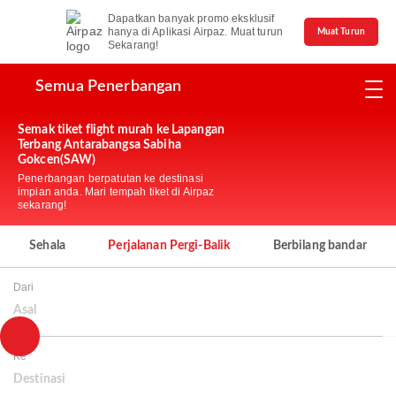
Dapatkan banyak promo eksklusif
hanya di Aplikasi Airpaz. Muat turun
Muat Turun
Sekarang!
Semua Penerbangan
Semak tiket flight murah ke Lapangan
Terbang Antarabangsa Sabiha
Gokcen(SAW)
Penerbangan berpatutan ke destinasi
impian anda. Mari tempah tiket di Airpaz
sekarang!
Sehala
Perjalanan Pergi-Balik
Berbilang bandar
Dari
Asal
Ke
Destinasi