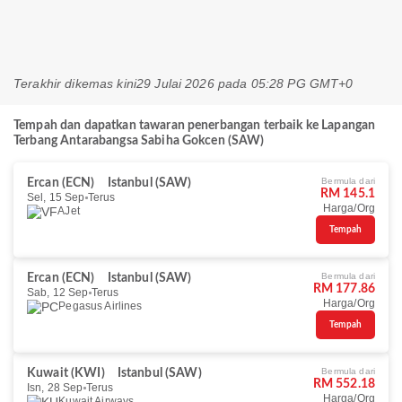
Terakhir dikemas kini
29 Julai 2026 pada 05:28 PG GMT+0
Tempah dan dapatkan tawaran penerbangan terbaik ke Lapangan
Terbang Antarabangsa Sabiha Gokcen (SAW)
Bermula dari
Ercan (ECN)
Istanbul (SAW)
RM 145.1
Sel, 15 Sep
Terus
Harga/Org
AJet
Tempah
Bermula dari
Ercan (ECN)
Istanbul (SAW)
RM 177.86
Sab, 12 Sep
Terus
Harga/Org
Pegasus Airlines
Tempah
Bermula dari
Kuwait (KWI)
Istanbul (SAW)
RM 552.18
Isn, 28 Sep
Terus
Harga/Org
Kuwait Airways