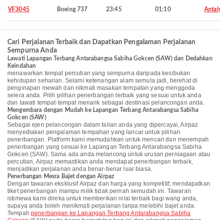
VF3045
Boeing 737
23:45
01:10
Antal
Cari Perjalanan Terbaik dan Dapatkan Pengalaman Perjalanan
Sempurna Anda
Lawati Lapangan Terbang Antarabangsa Sabiha Gokcen (SAW) dan Dedahkan
Keindahan
menawarkan tempat percutian yang sempurna daripada kesibukan
kehidupan seharian. Selami ketenangan alam semula jadi, berehat di
penginapan mewah dan nikmati masakan tempatan yang menggoda
selera anda. Pilih pilihan penerbangan terbaik yang sesuai untuk anda
dan lawati tempat-tempat menarik sebagai destinasi pelancongan anda.
Mengembara dengan Mudah ke Lapangan Terbang Antarabangsa Sabiha
Gokcen (SAW)
Sebagai ejen pelancongan dalam talian anda yang dipercayai, Airpaz
menyediakan pengalaman tempahan yang lancar untuk pilihan
penerbangan. Platform kami memudahkan untuk mencari dan menempah
penerbangan yang sesuai ke Lapangan Terbang Antarabangsa Sabiha
Gokcen (SAW). Sama ada anda melancong untuk urusan perniagaan atau
percutian, Airpaz memastikan anda mendapat penerbangan terbaik,
menjadikan perjalanan anda benar-benar luar biasa.
Penerbangan Mesra Bajet dengan Airpaz
Dengan tawaran eksklusif Airpaz dan harga yang kompetitif, mendapatkan
tiket penerbangan mampu milik tidak pernah semudah ini. Tawaran
istimewa kami direka untuk memberikan nilai terbaik bagi wang anda,
supaya anda boleh menikmati perjalanan tanpa melebihi bajet anda.
Tempah
penerbangan ke Lapangan Terbang Antarabangsa Sabiha