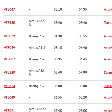
VF3047
-
03:10
04:35
Antal
Airbus A321
VF3335
03:40
05:40
Trabz
N
VF3039
Boeing 737
04:30
05:55
Antal
VF3049
Airbus A319
05:15
06:40
Antal
VF3007
Boeing 737
05:35
06:45
Ankar
Airbus A321
VF3129
05:40
07:00
Dala
N
VF3323
Boeing 737
06:00
08:00
Trabz
VF3049
-
06:55
08:20
Antal
Airbus A320
VF3021
07:45
08:55
Ankar