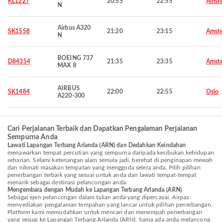
KL1227
20:55
22:55
Amst
N
Airbus A320
SK1558
21:20
23:15
Amst
N
BOEING 737
D84354
21:35
23:35
Amst
MAX 8
AIRBUS
SK1484
22:00
22:55
Oslo
A220-300
Cari Perjalanan Terbaik dan Dapatkan Pengalaman Perjalanan
Sempurna Anda
Lawati Lapangan Terbang Arlanda (ARN) dan Dedahkan Keindahan
menawarkan tempat percutian yang sempurna daripada kesibukan kehidupan
seharian. Selami ketenangan alam semula jadi, berehat di penginapan mewah
dan nikmati masakan tempatan yang menggoda selera anda. Pilih pilihan
penerbangan terbaik yang sesuai untuk anda dan lawati tempat-tempat
menarik sebagai destinasi pelancongan anda.
Mengembara dengan Mudah ke Lapangan Terbang Arlanda (ARN)
Sebagai ejen pelancongan dalam talian anda yang dipercayai, Airpaz
menyediakan pengalaman tempahan yang lancar untuk pilihan penerbangan.
Platform kami memudahkan untuk mencari dan menempah penerbangan
yang sesuai ke Lapangan Terbang Arlanda (ARN). Sama ada anda melancong