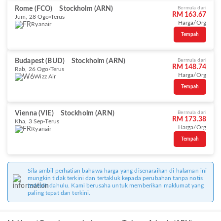
Rome (FCO)
Stockholm (ARN)
Bermula dari
RM 163.67
Jum, 28 Ogo
Terus
Harga/Org
Ryanair
Tempah
Budapest (BUD)
Stockholm (ARN)
Bermula dari
RM 148.74
Rab, 26 Ogo
Terus
Harga/Org
Wizz Air
Tempah
Vienna (VIE)
Stockholm (ARN)
Bermula dari
RM 173.38
Kha, 3 Sep
Terus
Harga/Org
Ryanair
Tempah
Sila ambil perhatian bahawa harga yang disenaraikan di halaman ini
mungkin tidak terkini dan tertakluk kepada perubahan tanpa notis
terlebih dahulu. Kami berusaha untuk memberikan maklumat yang
paling tepat dan terkini.