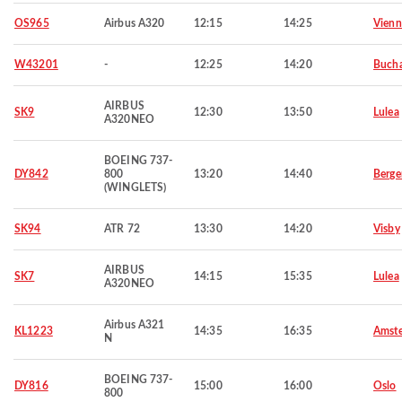
OS965
Airbus A320
12:15
14:25
Vienn
W43201
-
12:25
14:20
Bucha
AIRBUS
SK9
12:30
13:50
Lulea
A320NEO
BOEING 737-
DY842
800
13:20
14:40
Berge
(WINGLETS)
SK94
ATR 72
13:30
14:20
Visby
AIRBUS
SK7
14:15
15:35
Lulea
A320NEO
Airbus A321
KL1223
14:35
16:35
Amst
N
BOEING 737-
DY816
15:00
16:00
Oslo
800