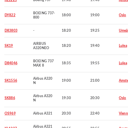
KL1225
Boeing 737
17:40
19:40
Amst
BOEING 737-
DY822
18:00
19:00
Oslo
800
D83803
-
18:20
19:25
Umeå
AIRBUS
SK19
18:20
19:40
Lulea
A320NEO
BOEING 737
D84046
18:35
19:55
Lulea
MAX 8
Airbus A320
SK1556
19:00
21:00
Amst
N
Airbus A320
SK886
19:30
20:30
Oslo
N
OS969
Airbus A321
20:30
22:40
Vienn
Airbus A321