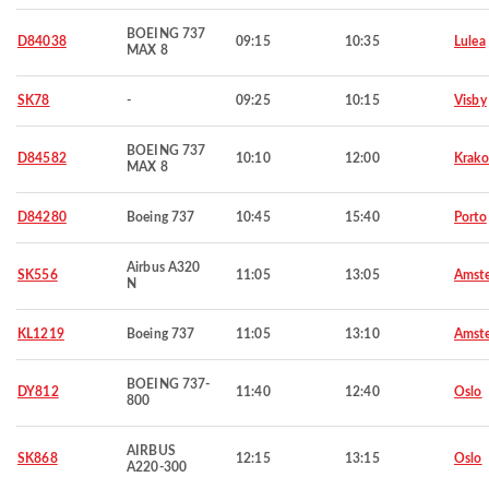
BOEING 737
D84038
09:15
10:35
Lulea
MAX 8
SK78
-
09:25
10:15
Visby
BOEING 737
D84582
10:10
12:00
Krak
MAX 8
D84280
Boeing 737
10:45
15:40
Porto
Airbus A320
SK556
11:05
13:05
Amst
N
KL1219
Boeing 737
11:05
13:10
Amst
BOEING 737-
DY812
11:40
12:40
Oslo
800
AIRBUS
SK868
12:15
13:15
Oslo
A220-300