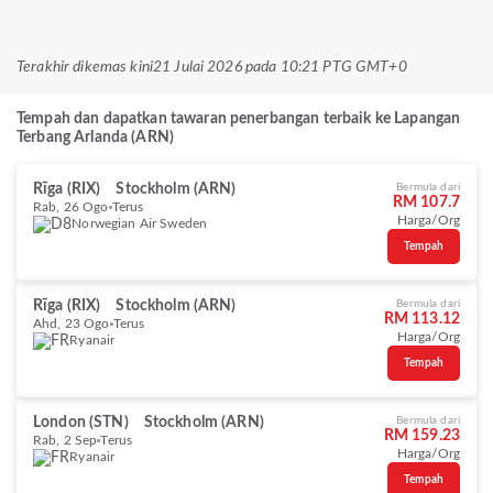
Terakhir dikemas kini
21 Julai 2026 pada 10:21 PTG GMT+0
Tempah dan dapatkan tawaran penerbangan terbaik ke Lapangan
Terbang Arlanda (ARN)
Rīga (RIX)
Stockholm (ARN)
Bermula dari
RM 107.7
Rab, 26 Ogo
Terus
Harga/Org
Norwegian Air Sweden
Tempah
Rīga (RIX)
Stockholm (ARN)
Bermula dari
RM 113.12
Ahd, 23 Ogo
Terus
Harga/Org
Ryanair
Tempah
London (STN)
Stockholm (ARN)
Bermula dari
RM 159.23
Rab, 2 Sep
Terus
Harga/Org
Ryanair
Tempah