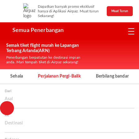
Dapatkan banyak promo eksklusif
hanya di Aplikasi Airpaz. Muat turun
Muat Turun
Sekarang!
Semua Penerbangan
Semak tiket flight murah ke Lapangan
Terbang Arlanda(ARN)
Penerbangan berpatutan ke destinasi impian
anda. Mari tempah tiket di Airpaz sekarang!
Sehala
Perjalanan Pergi-Balik
Berbilang bandar
Dari
Asal
Ke
Destinasi