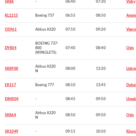
SK86
-
06:40
07:30
Visby
KL1215
Boeing 737
06:55
08:50
Amst
OS961
Airbus A320
07:10
09:20
Vienn
BOEING 737-
DY804
800
07:40
08:40
Oslo
(WINGLETS)
Airbus A320
SK8900
08:00
13:20
Lisbo
N
EK157
Boeing 777
08:10
13:45
Duba
D84004
-
08:45
09:50
Umeå
Airbus A320
SK864
08:50
09:50
Oslo
N
SK1049
-
09:15
10:50
Kirun