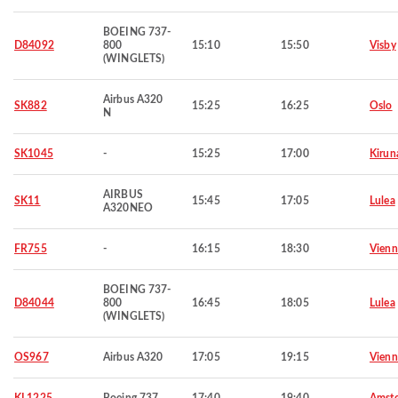
BOEING 737-
D84092
800
15:10
15:50
Visby
(WINGLETS)
Airbus A320
SK882
15:25
16:25
Oslo
N
SK1045
-
15:25
17:00
Kirun
AIRBUS
SK11
15:45
17:05
Lulea
A320NEO
FR755
-
16:15
18:30
Vienn
BOEING 737-
D84044
800
16:45
18:05
Lulea
(WINGLETS)
OS967
Airbus A320
17:05
19:15
Vienn