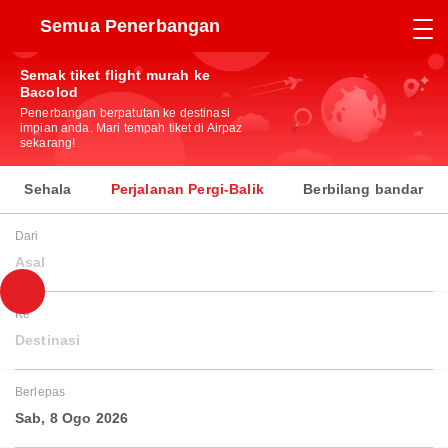
Semua Penerbangan
Semak tiket flight murah ke
Bacolod
Penerbangan berpatutan ke destinasi
impian anda. Mari tempah tiket di Airpaz
sekarang!
Sehala
Perjalanan Pergi-Balik
Berbilang bandar
Dari
Asal
Ke
Destinasi
Berlepas
Sab, 8 Ogo 2026