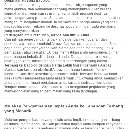
Dedahkan Pesona Bacolod
Bacolod terkenal dengan monumen bersejarah, bangunan yang
menakjubkan, dan pemandangan yang menakjubkan. Oleh kerana
keindahan dan keunikan seni binanya, ia telah menjadi destinasi
pelancongan yang popular. Sama ada anda meneroka tapak purba atau
mengagumi keajaiban moden, ia menawarkan pengalaman yang tidak
dapat dilupakan. Terbang ke destinasi popular ini dan cipta perjalanan
yang menyeronokkan.
Perniagaan atau Percutian, Airpaz Ada untuk Anda
Cari pilihan penerbangan terbaik anda dengan kemudahan dan
perkhidmatan terbaik melalui Airpaz. Jadikan perjalanan anda ke Bacolod
perjalanan yang menyeronokkan. Sama ada anda melancong untuk
perniagaan atau percutian, Airpaz memastikan anda mempunyai pilihan
penerbangan terbaik di hujung jari anda. Dengan bantuan sokongan
pelanggan kami, nikmati pengalaman penerbangan yang lancar.
Terbang ke Bacolod dengan Harga Lebih Murah bersama Airpaz
Manfaatkan tawaran eksklusif Airpaz dan harga kompetitif untuk
mendapatkan tiket penerbangan mampu milik. Tawaran istimewa kami
direka untuk memberikan anda nilai terbaik untuk wang anda, memastikan
anda boleh menikmati perjalanan anda tanpa membebankan bajet.
Tempah murah anda di Airpaz dan untuk mengalami perjalanan yang
menyeronokkan dengan penjimatan yang tiada tandingan.
Mulakan Pengembaraan Impian Anda ke Lapangan Terbang
yang Menarik
Mulakan pengembaraan yang selalu anda impikan ke lapangan terbang
destinasi impian anda. Jadikan percutian impian anda menjadi kenyataan
dengan menempah penerbangan mampu milik ke lapangan terbang indah