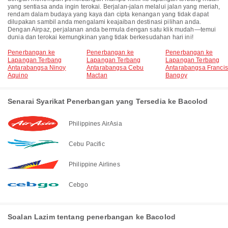
yang sentiasa anda ingin terokai. Berjalan-jalan melalui jalan yang meriah,
rendam dalam budaya yang kaya dan cipta kenangan yang tidak dapat
dilupakan sambil anda mengalami keajaiban destinasi pilihan anda.
Dengan Airpaz, perjalanan anda bermula dengan satu klik mudah—temui
dunia dan terokai kemungkinan yang tidak berkesudahan hari ini!
Penerbangan ke
Penerbangan ke
Penerbangan ke
Lapangan Terbang
Lapangan Terbang
Lapangan Terbang
Antarabangsa Ninoy
Antarabangsa Cebu
Antarabangsa Franci
Aquino
Mactan
Bangoy
Senarai Syarikat Penerbangan yang Tersedia ke Bacolod
Philippines AirAsia
Cebu Pacific
Philippine Airlines
Cebgo
Soalan Lazim tentang penerbangan ke Bacolod