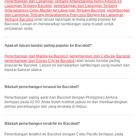
penerbangan dari Lapangan Terbang Antarabangsa Ninoy Aquino ke
Lapangan Terbang Bacolod
,
penerbangan dari Lapangan Terbang
Antarabangsa Cebu Mactan ke Lapangan Terbang Bacolod
,
penerbangan
dari Lapangan Terbang Antarabangsa Francisco Bangoy ke Lapangan
Terbang Bacolod
ialah laluan lapangan terbang paling popular ke
Bacolod. Laluan ini menawarkan sambungan yang mudah untuk
perjalanan anda.
Apakah laluan bandar paling popular ke Bacolod?
penerbangan dari Manila ke Bacolod
,
penerbangan dari Cebu ke Bacolod
,
penerbangan dari Davao City ke Bacolod
ialah laluan bandar paling
popular ke Bacolod. Laluan ini menawarkan sambungan yang mudah dari
bandar-bandar utama.
Bilakah penerbangan terawal ke Bacolod?
Penerbangan paling awal dari Bacolod dengan Philippines AirAsia
berlepas pada 02:00. Anda boleh melihat jadual ini dan membandingkan
pilihan penerbangan lain yang tersedia di Airpaz.
Bilakah penerbangan terakhir ke Bacolod?
Penerbangan terakhir ke Bacolod dengan Cebu Pacific berlepas pada