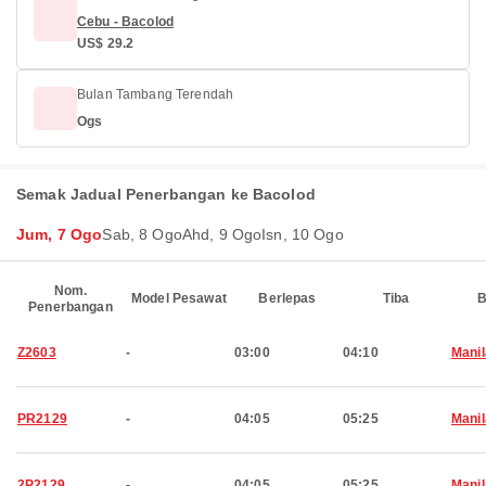
Cebu - Bacolod
US$ 29.2
Bulan Tambang Terendah
Ogs
Semak Jadual Penerbangan ke Bacolod
Jum, 7 Ogo
Sab, 8 Ogo
Ahd, 9 Ogo
Isn, 10 Ogo
Nom.
Model Pesawat
Berlepas
Tiba
B
Penerbangan
Z2603
-
03:00
04:10
Manil
PR2129
-
04:05
05:25
Manil
2P2129
-
04:05
05:25
Manil